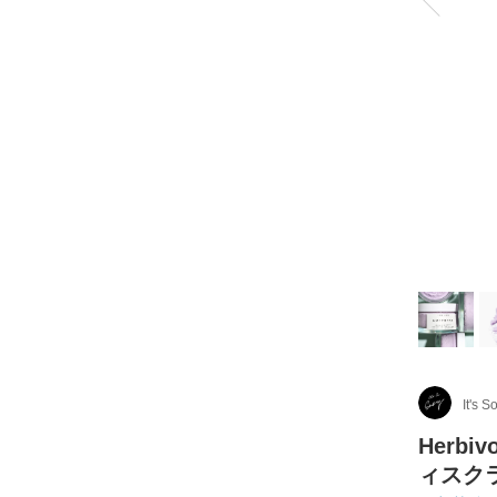
It's S
Herbi
ィスク