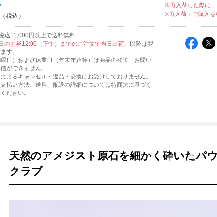
ち
※再入荷した際に、
※再入荷・ご購入を
込11,000円以上で送料無料
日のお昼12:00（正午）までのご注文で当日出荷
、以降は翌
します。
水曜日）および休業日（年末年始等）は商品の発送、お問い
返信ができません。
合によるキャンセル・返品・交換はお受けしておりません。
お支払い方法、送料、配送の詳細については特商法に基づく
認ください。
天然のアメジスト原石を細かく砕いたパ
クラブ