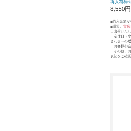
再入荷待
8,580円
購入金額が税
通常、
営業
日出荷いた
・定休日（
合わせへの
・お客様都
・その他、
表記をご確