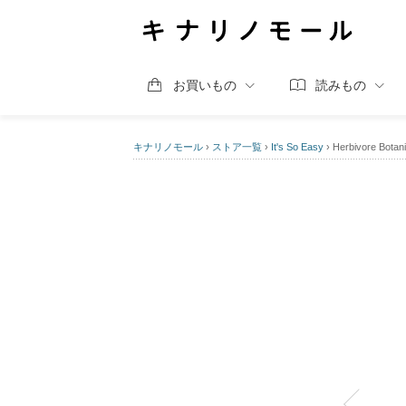
お買いもの
読みもの
キナリノモール
›
ストア一覧
›
It's So Easy
›
Herbivore