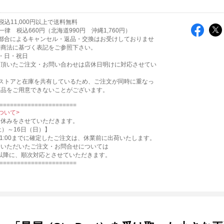
込11,000円以上で送料無料
律 税込660円（北海道990円 沖縄1,760円）
ご都合によるキャンセル・返品・交換はお受けしておりませ
特商法に基づく表記をご参照下さい。
・日・祝日
に頂いたご注文・お問い合わせは店休日明けに対応させてい
。
他ストアと在庫を共有しているため、ご注文が同時に重なっ
商品をご用意できないことがございます。
======================
ついて>
お休みをさせていただきます。
土）～16日（日）】
11:00までに確定したご注文は、休業前に出荷いたします。
にいただいたご注文・お問合せについては
月)以降に、順次対応とさせていただきます。
======================