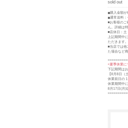
sold out
購入金額が税
通常送料：一
■お客様の
ん。詳細は
■店休日：土
上記期間中
ただきます
■当店では
た場合など
==========
<夏季休業に
下記期間は
【8月8日（
休業前日の 
休業期間中
8月17日(
==========