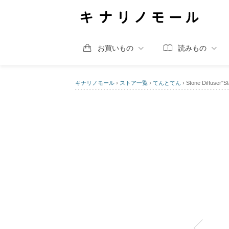
お買いもの
読みもの
キナリノモール
›
ストア一覧
›
てんとてん
›
Stone Diffuser"