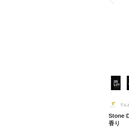
てん
Stone 
香り