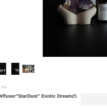
とてん
Diffuser"StarDust" Exotic Dreamの