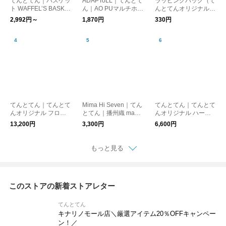
てんとてん｜バスケッ
ADAPToLL｜てんとて
ラッピングバッグ（て
ト WAFFEL’S BASKE
ん｜AO PUマルチホル
んとてんオリジナルタ
T CURVE
ダーチャーム
グ付き）
2,992円～
1,870円
330円
てんとてん｜てんとて
Mima Hi Seven｜てん
てんとてん｜てんとて
んオリジナル フロア
とてん｜播州織 make
んオリジナル ハーフ
ラグ 140×200cm CHE
pouch てんとてん別注
ラグ 100×140cm CHE
13,200円
3,300円
6,600円
CK SPICE
＜数量限定＞
CK SPICE
もっと見る
このストアの新着ストアレター
てんとてん
キナリノモール店＼厳選アイテム20％OFFキャンペー
ン！／