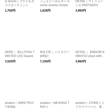
in bloom｜ブラス＆ガ
ジュエリーホルダー A
DETAIL｜マトリョー
ラスオーナメント
nimal Jewelry Holder
シカ PARTNERS
1,760円
1,628円
3,960円
HERE｜ JELLYFISH T
BOLTZE｜ バイカラー
DETAIL｜【MIDORI K
WISTED LEG Square
砂時計
OMATSU plays with D
ETAIL INC.】マトリョ
3,520円
7,150円
3,960円
ーシカ
amabro｜WIRE FRUI
amabro｜WEAVING T
amabro｜2TONEミニ
T BOWL
RAY L
フラワーベース 母の