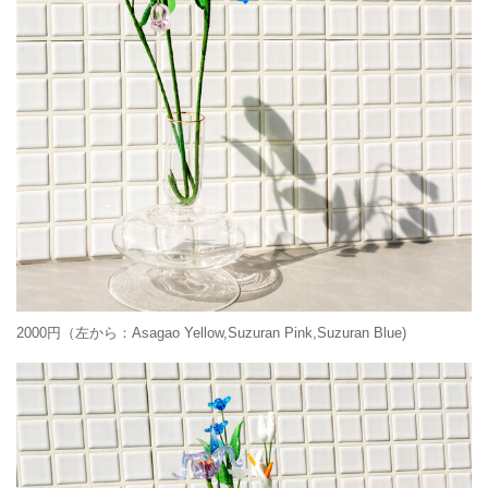
2000円（左から：Asagao Yellow,Suzuran Pink,Suzuran Blue)