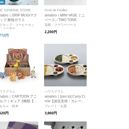
ale
DC GENERAL STORE
Orné de Feuilles
mabro｜GRIP MUG/マグ
amabro｜MINI VASE ミニ
ップ 耐熱ガラス
ベース／TWO TONE
グカップ・コーヒーカッ
花瓶・フラワーベース
・ソーサー
2,200円
,772円
ウスグラム
ハウスグラム
mabro｜CARTOON アニ
amabro｜[zen to] Curry Ci
ルフィギュア 3種類【出
rcle【波佐見焼・カレー
祝い・誕生日・クリスマ
皿・パスタ皿・ボウル】
もちゃ・絵本
プレート・お皿
・プレゼント】【オブジ
,620円
3,960円
・インテリア】【ギフ
】