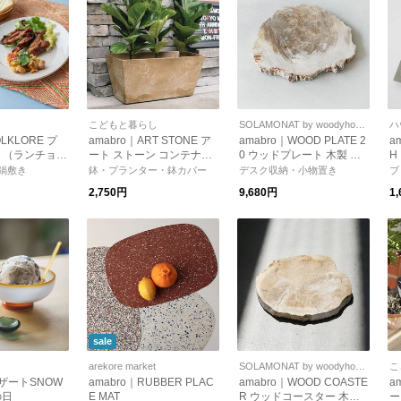
こどもと暮らし
SOLAMONAT by woodyhouse
ハ
OLKLORE プ
amabro｜ART STONE ア
amabro｜WOOD PLATE 2
a
ト（ランチョン
ート ストーン コンテナス
0 ウッドプレート 木製 天
H
テーブルウェ
クエア S
然素材
ー
鍋敷き
鉢・プランター・鉢カバー
デスク収納・小物置き
ブ
活】【クリスマ
ゼ
2,750円
9,680円
1
sale
arekore market
SOLAMONAT by woodyhouse
こ
デザートSNOW
amabro｜RUBBER PLAC
amabro｜WOOD COASTE
a
の日
E MAT
R ウッドコースター 木製
ー