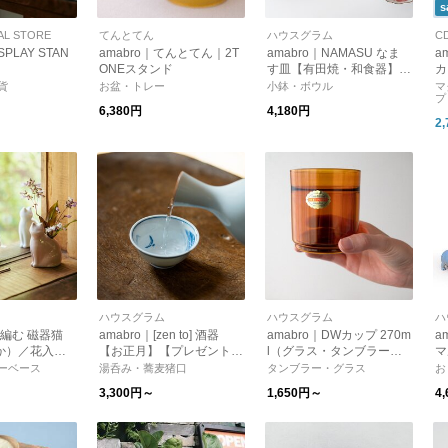
s
AL STORE
てんとてん
ハウスグラム
C
SPLAY STAN
amabro｜てんとてん｜2T
amabro｜NAMASU なま
a
ONEスタンド
す皿【有田焼・和食器】
カ
【お正月】【ギフト】
貨
お盆・トレー
小鉢・ボウル
マ
プ
6,380円
4,180円
2
ハウスグラム
ハウスグラム
ハ
愛 編む 磁器猫
amabro｜[zen to] 酒器
amabro｜DWカップ 270m
a
か）／花入れ
【お正月】【プレゼント】
l（グラス・タンブラー）
マ
ェ 6種類【イ
【日本酒・盃】
【ガラス】【プレゼント】
産
ーベース
湯呑み・蕎麦猪口
タンブラー・グラス
お
【ギフト】
【新生活】
ス
3,300円～
1,650円～
4
ェ
ト