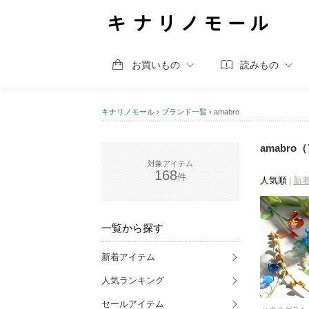
お買いもの
読みもの
キナリノモール
›
ブランド一覧
›
amabro
amabr
168
人気順
新
一覧から探す
新着アイテム
人気ランキング
セールアイテム