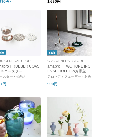
,980円～
1,650円
レゼント】【新生活】
ale
sale
DC GENERAL STORE
CDC GENERAL STORE
mabro｜RUBBER COAS
amabro｜TWO TONE INC
ER/コースター
ENSE HOLDER/お香立て
インセンスホルダー
ースター・鍋敷き
アロマディフューザー・お香
97円
990円