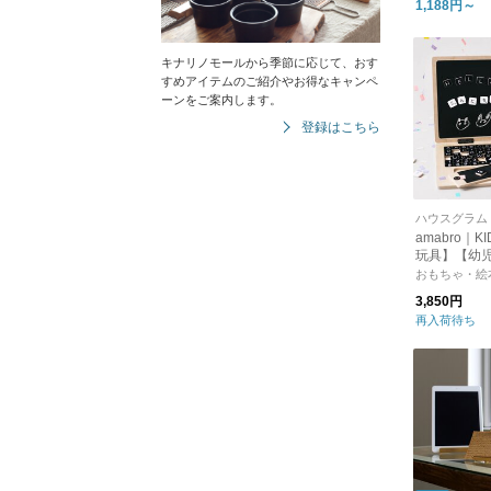
1,188円～
キナリノモールから季節に応じて、おす
すめアイテムのご紹介やお得なキャンペ
ーンをご案内します。
登録はこちら
ハウスグラム
amabro｜K
玩具】【幼
【インテリ
おもちゃ・絵
3,850円
再入荷待ち