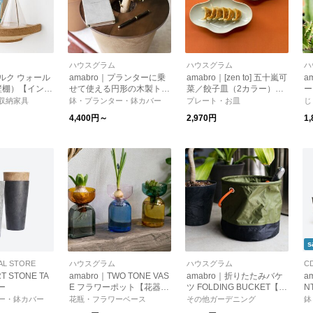
ハウスグラム
ハウスグラム
ハ
コルク ウォール
amabro｜プランターに乗
amabro｜[zen to] 五十嵐可
a
壁棚）【インテ
せて使える円形の木製トレ
菜／餃子皿（2カラー）
ー
生活】【プレゼ
ー WOOD CIRCLE TRAY
【中華】【母の日】【新生
動
収納家具
鉢・プランター・鉢カバー
プレート・お皿
じ
2サイズ（2カラー）【イ
活】
グ
4,400円～
2,970円
1
ンテリア 観葉植物 多肉植
物 ガーデニング アートス
トーン】
s
AL STORE
ハウスグラム
ハウスグラム
C
T STONE TA
amabro｜TWO TONE VAS
amabro｜折りたたみバケ
a
ー
E フラワーポット【花器・
ツ FOLDING BUCKET【ア
N
花瓶・フラワーベース】
ウトドア】【ガーデニン
タ
ー・鉢カバー
花瓶・フラワーベース
その他ガーデニング
鉢
【インテリア】【新築祝
グ】