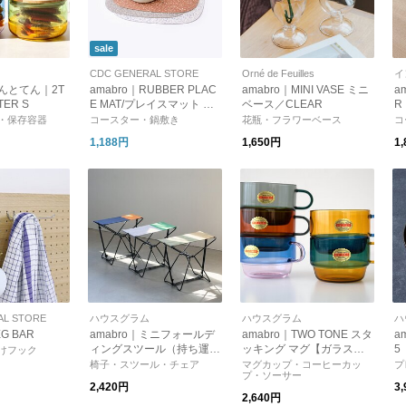
sale
CDC GENERAL STORE
Orné de Feuilles
てんとてん｜2T
amabro｜RUBBER PLAC
amabro｜MINI VASE ミニ
a
TER S
E MAT/プレイスマット ラ
ベース／CLEAR
R
ンチョンマット
D
・保存容器
コースター・鍋敷き
花瓶・フラワーベース
コ
1,188円
1,650円
1
AL STORE
ハウスグラム
ハウスグラム
ハ
G BAR
amabro｜ミニフォールデ
amabro｜TWO TONE スタ
am
ィングスツール（持ち運び
ッキング マグ【ガラス製
5 【カレー皿・パスタ皿・
けフック
しやすい折りたたみチェ
マグカップ・コーヒーカッ
ボ
椅子・スツール・チェア
マグカップ・コーヒーカッ
プ
プ・ソーサー
ア）3カラー【アウトド
プ】【プレゼント】【新生
【
2,420円
3
ア・キャンプ・イス】【ガ
活】
2,640円