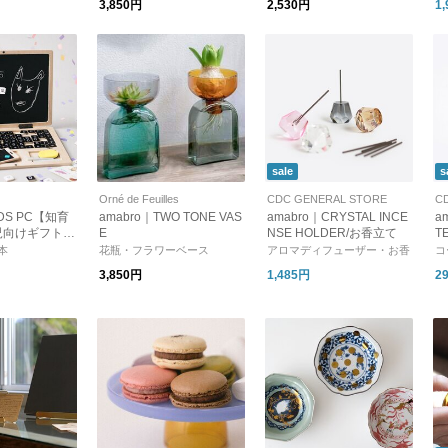
3,850円
2,530円
1
い・プレゼント】
sale
s
Orné de Feuilles
CDC GENERAL STORE
C
IDS PC【知育
amabro｜TWO TONE VAS
amabro｜CRYSTAL INCE
a
児向けギフト】
E
NSE HOLDER/お香立て
T
ア】
本
花瓶・フラワーベース
アロマディフューザー・お香
コ
3,850円
1,485円
2