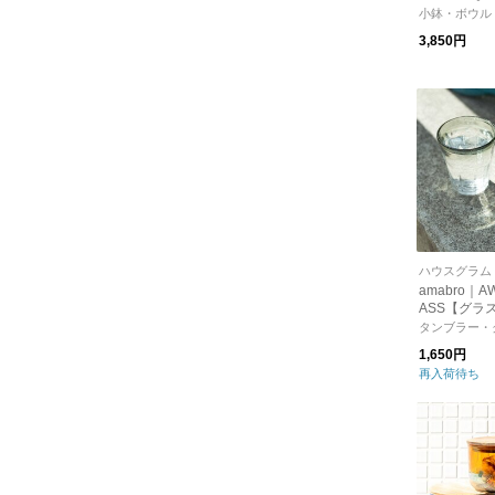
小鉢・ボウル
3,850円
ハウスグラム
amabro｜A
ASS【グラ
ー】【ガラ
タンブラー・
1,650円
再入荷待ち