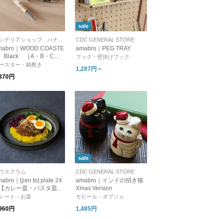
sale
インテリアショップ ハナレアルタナ
CDC GENERAL STORE
mabro｜WOOD COASTE
amabro｜PEG TRAY
 Black ［A・B・C・
フック・壁掛けフック
・E］
ースター・鍋敷き
1,287円～
,870円
sale
ウスグラム
CDC GENERAL STORE
abro｜[zen to] plate 24
amabro｜インドの招き猫
Xmas Version
ウル】【プレゼント】
レート・お皿
モビール・オブジェ
新生活】
,960円
1,485円