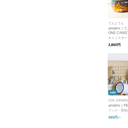
てんとてん
amabro｜
ONE CANIS
キャニスター
2,860円
sale
CDC GENER
amabro｜PE
フック・壁掛
495円～