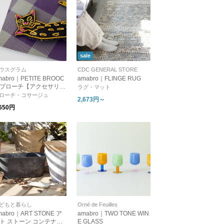
sale
ウスグラム
CDC GENERAL STORE
mabro｜PETITE BROOC
amabro｜FLINGE RUG
 ブローチ【アクセサリ
ラグ・マット
】【クリスマス】【プレ
ローチ・コサージュ
2,673円～
ント】
,650円
どもと暮らし
Orné de Feuilles
mabro｜ART STONE ア
amabro｜TWO TONE WIN
ト ストーン コンテナラ
E GLASS