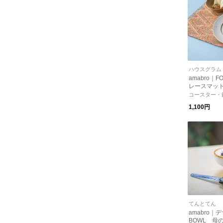
ハウスグラム
amabro｜F
レースマッ
マット）【
コースター・
ア】【新生
1,100円
ス】
てんとてん
amabro｜
BOWL 母