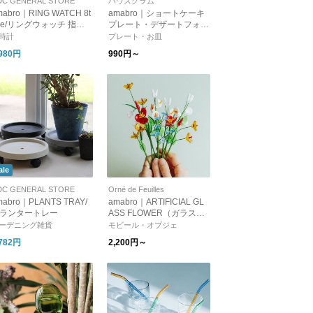
DC GENERAL STORE
ハウスグラム
mabro｜RING WATCH 8t
amabro｜ショートケーキ
pe/リングウォッチ 指輪
プレート・デザートフォー
計
ク【ギフト】【新生活】
時計
プレート・お皿
【クリスマス】
,980円
990円～
ale
DC GENERAL STORE
Orné de Feuilles
mabro｜PLANTS TRAY/
amabro｜ARTIFICIAL GL
ランタートレー
ASS FLOWER（ガラスフ
ラワー）
ーデニング雑貨
モビール・オブジェ
,782円
2,200円～