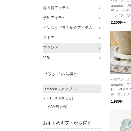
ハウスグラム
amabro｜ AR
再入荷アイテム
ASS FLOW
ンテリア ガ
ドライフラワ
予約アイテム
ェ ガーデニ
2,200円～
インスタグラム紹介アイテム
ストア
ブランド
特集
ブランドから探す
ハウスグラム
amabro｜
amabro（アマブロ）
レー PLANT
スター付き
鉢・プランタ
CHOKU(ちょく)
レイ【観葉植
1,980円
ガーデニング
MAME(まめ)
ーン】
おすすめギフトから探す