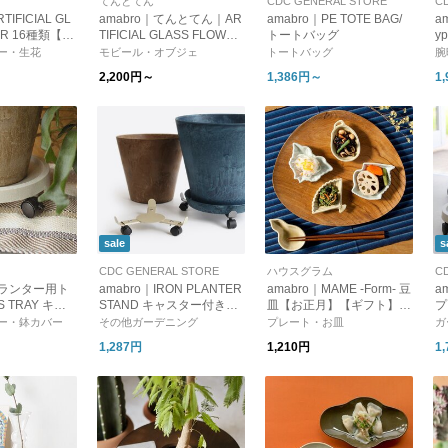
てんとてん
CDC GENERAL STORE
C
TIFICIAL GL
amabro｜てんとてん｜AR
amabro｜PE TOTE BAG/
a
ER 16種類【イ
TIFICIAL GLASS FLOWER
トートバッグ
y
ラス製 オブジ
母の日 ホワイトデー
時
ー・生花
モビール・オブジェ
トートバッグ
腕
ング 造花】
2,200円～
1,386円～
1
sale
s
CDC GENERAL STORE
ハウスグラム
C
プランター用ト
amabro｜IRON PLANTER
amabro｜MAME ‐Form- 豆
a
S TRAY キャ
STAND キャスター付きの
皿【お正月】【ギフト】
プ
（3カラー）ト
プランタースタンド
【新生活】
ー・鉢カバー
その他ガーデニング
プレート・お皿
ガ
物 多肉植物
1,287円
1,210円
1
 アートスト