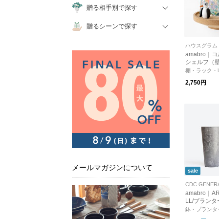
贈る相手別で探す
贈るシーンで探す
ハウスグラム
amabro｜
シェルフ（
リア】【新
棚・ラック・
ント】
2,750円
メールマガジンについて
sale
CDC GENER
amabro｜AR
LL/プランタ
鉢・プランタ