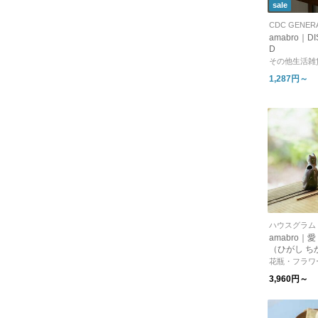
sale
CDC GENER
amabro｜DI
D
その他生活雑
1,287円～
ハウスグラム
amabro｜
（ひがし ち
花瓶 オブジ
花瓶・フラワ
ンテリア】
3,960円～