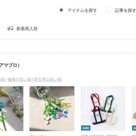
アイテムを探す
記事を探
新着再入荷
o（アマブロ）
着順
価格の安い順
割引率の高い順
sale
s