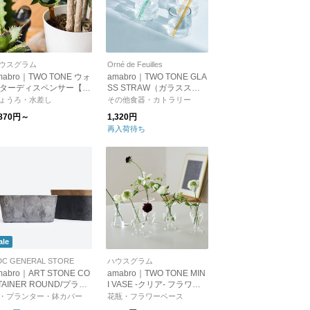
ウスグラム
Orné de Feuilles
mabro｜TWO TONE ウォ
amabro｜TWO TONE GLA
ターディスペンサー【自
SS STRAW（ガラススト
水やり器・ガーデニン
ロー2本セット）
ょうろ・水差し
その他食器・カトラリー
・観葉植物・多肉植物】
,870円～
1,320円
再入荷待ち
ale
DC GENERAL STORE
ハウスグラム
mabro｜ART STONE CO
amabro｜TWO TONE MIN
TAINER ROUND/プラン
I VASE -クリア- フラワー
ー
ベース【花器・花瓶・一輪
・プランター・鉢カバー
花瓶・フラワーベース
挿し】【インテリア】【プ