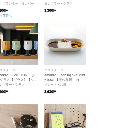
ンド S
・プランター・鉢カバー
タンブラー・グラス
,200円
3,300円
入荷待ち
ウスグラム
ハウスグラム
mabro｜TWO TONE ワイ
amabro｜[zen to] oval curr
グラス【グラス】【クリ
y bowl 【波佐見焼・カレ
マス】【プレゼント】
ー皿・パスタ皿・ボウル】
ンブラー・グラス
プレート・お皿
,300円
3,630円