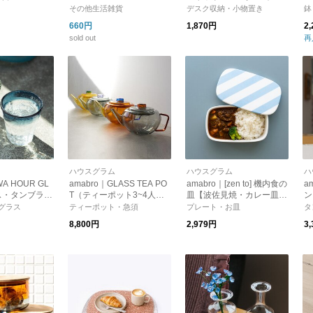
天然素材 ペトリファイド
ウ
その他生活雑貨
デスク収納・小物置き
鉢
ウッド
660円
1,870円
2
sold out
再
ハウスグラム
ハウスグラム
ハ
WA HOUR GL
amabro｜GLASS TEA PO
amabro｜[zen to] 機内食の
a
ス・タンブラ
T（ティーポット3~4人分
皿【波佐見焼・カレー皿・
ン
ス製食器】
800ml）【お茶 紅茶 コー
パスタ皿・ボウル】
ス
グラス
ティーポット・急須
プレート・お皿
タ
ヒー】【プレゼント】
8,800円
2,979円
3