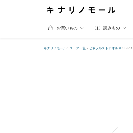
お買いもの
読みもの
キナリノモール
›
ストア一覧
›
ゼネラルストアオルネ
›
BI