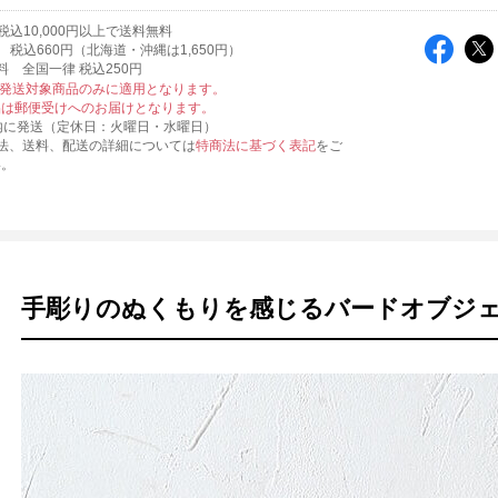
込10,000円以上で送料無料
税込660円（北海道・沖縄は1,650円）
料 全国一律 税込250円
便発送対象商品のみに適用となります。
品は郵便受けへのお届けとなります。
内に発送（定休日：火曜日・水曜日）
法、送料、配送の詳細については
特商法に基づく表記
をご
い。
手彫りのぬくもりを感じるバードオブジ