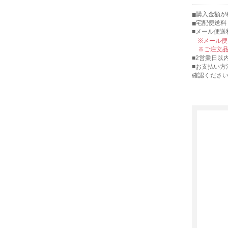
購入金額が税
宅配便送料 
■メール便送
※メール
※ご注文
■2営業日以
■お支払い方
確認くださ