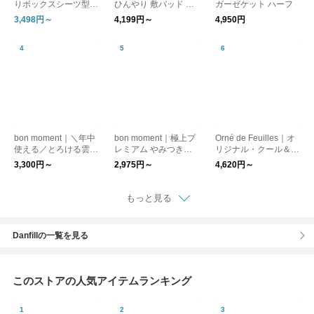
りボックスシーツ型
ひんやり 敷パッド 持
ガーゼケット ハーフ
敷きパッド 綿100% /
続冷感 シングル 夏寝
3,498円～
4,199円～
4,950円
ドライコットン【前モ
具
デル】
bon moment｜＼年中
bon moment｜極上プ
Orné de Feuilles｜オ
使える／とろける雲ケ
レミアム やみつき毛
リジナル・クール＆ス
ット / 掛け布団 肌掛け
布
ムースパッド
3,300円～
2,975円～
4,620円～
ブランケット 夏 寝
具
もっと見る
Danfillの一覧を見る
このストアの人気アイテムランキング