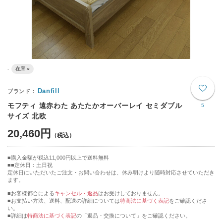
-
在庫 ○
Danfill
モフティ 遠赤わた あたたかオーバーレイ セミダブル
5
サイズ 北欧
20,460円
購入金額が税込11,000円以上で送料無料
■定休日：土日祝
定休日にいただいたご注文・お問い合わせは、休み明けより随時対応させていただき
ます。
■お客様都合による
キャンセル・返品
はお受けしておりません。
■お支払い方法、送料、配送の詳細については
特商法に基づく表記
をご確認くださ
い。
■詳細は
特商法に基づく表記
の「返品・交換について」をご確認ください。