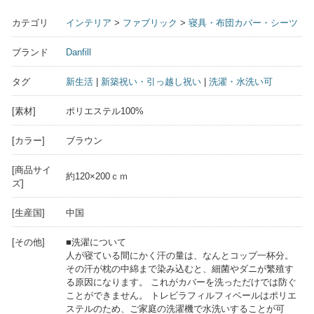
カテゴリ
インテリア
>
ファブリック
>
寝具・布団カバー・シーツ
ブランド
Danfill
タグ
新生活
|
新築祝い・引っ越し祝い
|
洗濯・水洗い可
[素材]
ポリエステル100%
[カラー]
ブラウン
[商品サイ
約120×200ｃｍ
ズ]
[生産国]
中国
[その他]
■洗濯について
人が寝ている間にかく汗の量は、なんとコップ一杯分。
その汗が枕の中綿まで染み込むと、細菌やダニが繁殖す
る原因になります。 これがカバーを洗っただけでは防ぐ
ことができません。 トレビラフィルフィベールはポリエ
ステルのため、ご家庭の洗濯機で水洗いすることが可