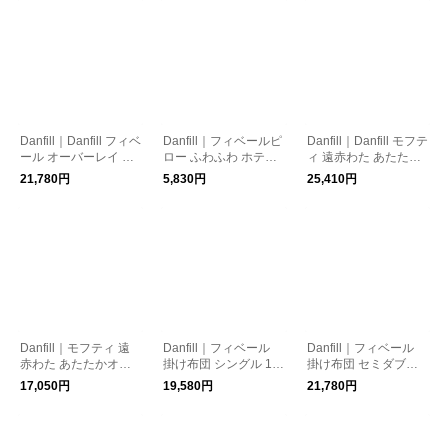
Danfill｜Danfill フィベ
Danfill｜フィベールピ
Danfill｜Danfill モフテ
ール オーバーレイ ダ
ロー ふわふわ ホテル
ィ 遠赤わた あたたか
ブル 約140×200cm ふ
仕様 北欧
掛けふとん セミダブ
21,780円
5,830円
25,410円
わふわ ホテル仕様 北
ルサイズ 北欧
欧
Danfill｜モフティ 遠
Danfill｜フィベール
Danfill｜フィベール
赤わた あたたかオー
掛け布団 シングル 15
掛け布団 セミダブル
バーレイ シングルサ
0×210cm ふわふわ ホ
約170×210cm
17,050円
19,580円
21,780円
イズ 北欧
テル仕様 北欧