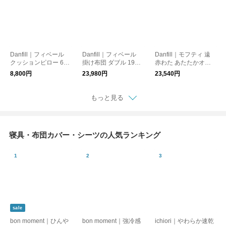
Danfill｜フィベール
Danfill｜フィベール
Danfill｜モフティ 遠
クッションピロー 60×
掛け布団 ダブル 190×
赤わた あたたかオー
60cm ふわふわ ホテル
210cm ふわふわ ホテ
バーレイ ダブルサイ
8,800円
23,980円
23,540円
仕様 北欧
ル仕様 北欧
ズ 北欧
もっと見る
寝具・布団カバー・シーツの人気ランキング
sale
bon moment｜ひんや
bon moment｜強冷感
ichiori｜やわらか速乾