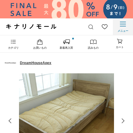
メニュー
カート
カテゴリ
お買いもの
新着再入荷
読みもの
DreamHouseApex