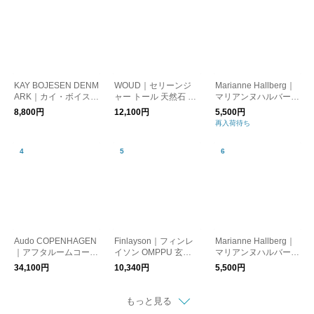
KAY BOJESEN DENM
WOUD｜セリーンジ
Marianne Hallberg｜
ARK｜カイ・ボイスン
ャー トール 天然石 小
マリアンヌハルバーグ
バード シルバーメタ
物入れ オブジェ 置物
チェックのカップ
8,800円
12,100円
5,500円
ル キーチェーン ナチ
収納
再入荷待ち
ュラルレザー キーホ
ルダー 鳥
Audo COPENHAGEN
Finlayson｜フィンレ
Marianne Hallberg｜
｜アフタルームコート
イソン OMPPU 玄関
マリアンヌハルバーグ
ハンガー Lサイズ ラー
マット 45×70 日本製
メッシュのカップ
34,100円
10,340円
5,500円
ジ ブラック アフター
ルーム 北欧
もっと見る