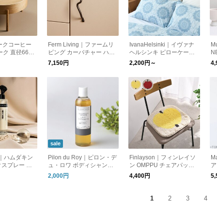
ークコーヒー
Ferm Living｜ファームリ
IvanaHelsinki｜イヴァナ
M
ク 直径66cm
ビング カーバチャー ハン
ヘルシンキ ピローケース
N
ドル
2サイズ 65×45 70×50 パ
食
7,150円
2,200円～
4
ウラクッカ 北欧
町
sale
N｜ハムダキン
Pilon du Roy｜ピロン・デ
Finlayson｜フィンレイソ
M
スプレー カ
ュ・ロワ ボディシャンプ
ン OMPPU チェアパッド
ア
シーバックソー
ー ロバミルク 250ml 天然
日本製
る
2,000円
4,400円
5
 無着色 ヨーロッ
成分 無添加 フランス
1
2
3
4