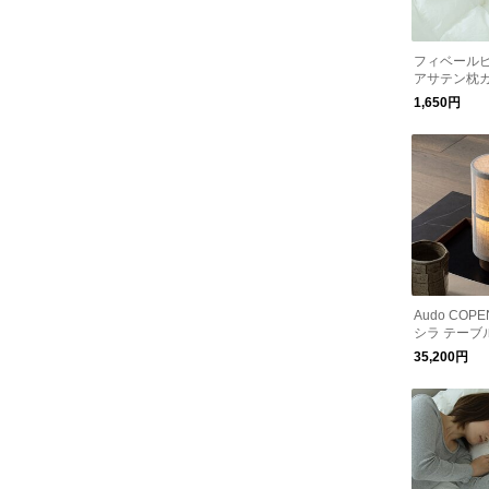
フィベール
アサテン枕カバ
m 日本製
1,650円
Audo COP
シラ テーブ
タブル ロウ 
35,200円