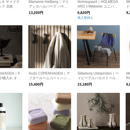
ュオ サイドテ
Marianne Hallberg｜マリ
Holmegaard｜HOLMEGA
W
ック 北欧
アンヌハルバーグ バケツ
ARD x Mikkeller ユニバー
ド
の植木鉢
サル ビアグラス400ml 2個
ォ
13,200円
6,820円
9
セット
ク
再入荷待ち
ENHAGEN｜P
Audo COPENHAGEN｜ア
Silkeborg Uldspinderi｜ベ
M
ル 小物入れ オブ
フタールームコートハンガ
イビーアルパカストール
R
ー S ブラック 北欧
サルタ 北欧
器
15,400円
15,180円
6
町