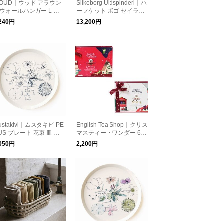
OUD｜ウッド アラウン
Silkeborg Uldspinderi｜ハ
ウォールハンガー L ウ
ーフケット ボゴ セイラー
ルナット ブラックフッ
ブルー 85cm×130cm 膝掛
,240円
13,200円
/ブラスフック
け 北欧
ustakivi｜ムスタキビ PE
English Tea Shop｜クリス
US プレート 花束 皿 食
マスティー・ワンダー 6種
 日本製 磁器 愛媛県 砥部
12袋 紅茶 ハーブティー オ
,050円
2,200円
 石本藤雄
ーガニック 有機JAS