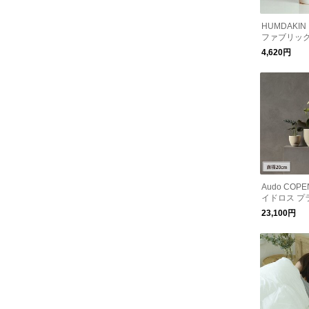
HUMDAKI
ファブリック
000ml 無
4,620円
Audo COP
イドロス プ
20cm アシ
23,100円