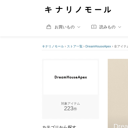
お買いもの
読みもの
キナリノモール
›
ストア一覧
›
DreamHouseApex
›
全アイテ
223
Dre
カテゴリから探す