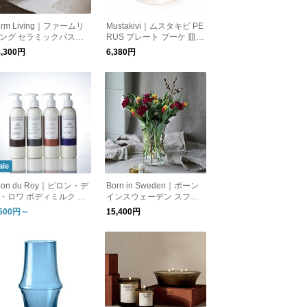
erm Living｜ファームリ
Mustakivi｜ムスタキビ PE
ング セラミックバスケ
RUS プレート ブーケ 皿
ト オーバル
食器 日本製 磁器 愛媛県 砥
4,300円
6,380円
部町 石本藤雄
ale
ilon du Roy｜ピロン・デ
Born in Sweden｜ボーン
・ロワ ボディミルク 天
インスウェーデン スフィ
成分 無添加 フランス
アベース Mサイズ ゴール
,500円～
15,400円
ド 花器 北欧