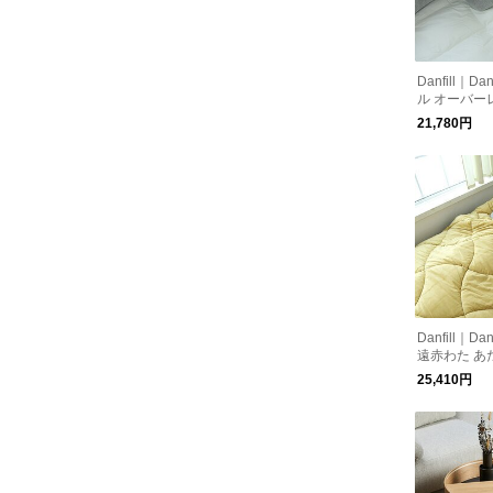
Danfill｜Da
ル オーバー
140×200c
21,780円
ル仕様 北欧
Danfill｜Da
遠赤わた あ
とん セミダ
25,410円
欧