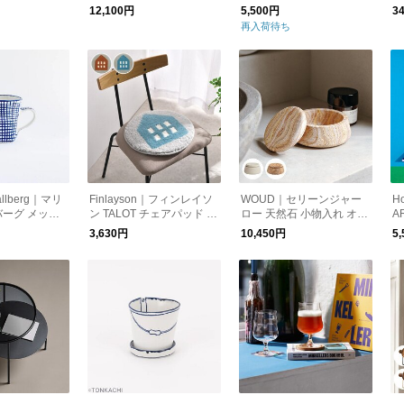
ル キーチェ
ブジェ 置物 収納
クのカップ
L
12,100円
5,500円
3
ラルレザー キ
ア
再入荷待ち
鳥
allberg｜マリ
Finlayson｜フィンレイソ
WOUD｜セリーンジャー
H
ーグ メッシ
ン TALOT チェアパッド 日
ロー 天然石 小物入れ オブ
AR
本製
ジェ 置物 収納
G
3,630円
10,450円
5
ル