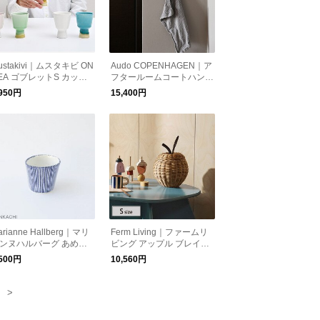
ustakivi｜ムスタキビ ON
Audo COPENHAGEN｜ア
EA ゴブレットS カップ
フタールームコートハンガ
器 北欧 磁器 愛媛県 砥部
ー S ブラック ブラス 北欧
,950円
15,400円
 石本藤雄
arianne Hallberg｜マリ
Ferm Living｜ファームリ
ンヌハルバーグ あめふ
ビング アップル ブレイデ
ゆのみ
ッドストレージ S ナチュ
,500円
10,560円
ラル りんごのかご
>