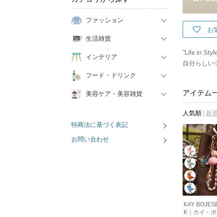
ファッション
お
生活雑貨
”Life i
インテリア
自分らしい
フード・ドリンク
アイテム
美容ケア・美容雑貨
人気順
新
特商法に基づく表記
お問い合わせ
KAY BOJES
K｜カイ・ボ