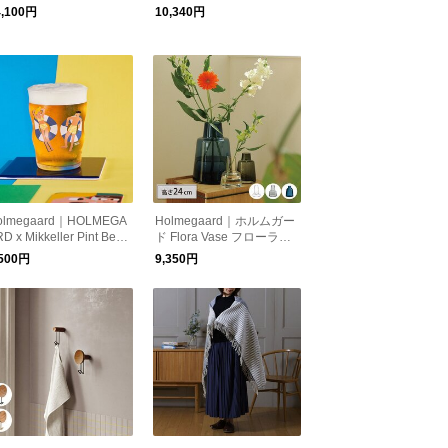
サイズ ラージ ブラック
×70 日本製
4,100円
10,340円
フタールーム 北欧
olmegaard｜HOLMEGA
Holmegaard｜ホルムガー
D x Mikkeller Pint Beer
ド Flora Vase フローラベ
lass 2026 ビアグラス ホ
ース 高さ24cm 花器 花瓶
,500円
9,350円
ムガード ミッケラー
ポーランド 吹きガラス