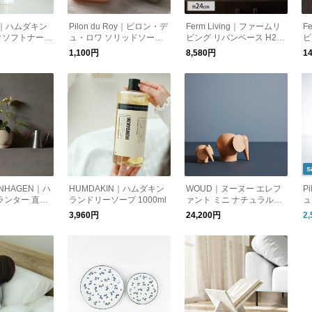
N｜ハムダキン
Pilon du Roy｜ピロン・デ
Ferm Living｜ファームリ
F
ソフトナー 1
ュ・ロワ ソリッドソープ 1
ビング リバンベース H24
ビ
着色 ヨーロッパ
15g 天然成分 無添加 フラ
クリーム 花器 花瓶 フラワ
ッ
1,100円
8,580円
1
ンス
ーベース
s
ENHAGEN｜ハ
HUMDAKIN｜ハムダキン
WOUD｜ヌーヌー エレフ
P
ランター 直径
ランドリーソープ 1000ml
ァント ミニ ナチュラル
ュ
ェン
（1点） 北欧
然
3,960円
24,200円
2