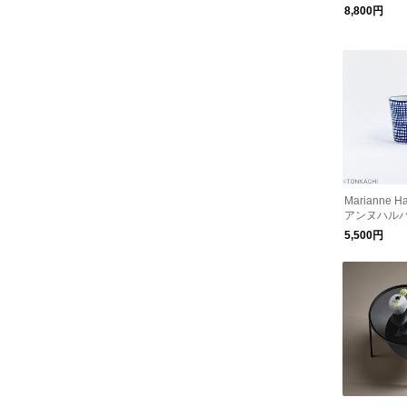
シルバーメタ
8,800円
ーン ナチュ
ーホルダー 
Marianne H
アンヌハルバ
ュのカップ
5,500円