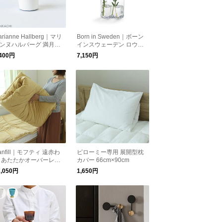
arianne Hallberg｜マリ
Born in Sweden｜ボーン
ンヌハルバーグ 満月を
インスウェーデン ロウベ
す湯呑み
ース 2連 クリア 花瓶 花器
,400円
7,150円
フラワーベース
anfill｜モフティ 遠赤わ
ピローミー専用 展開型枕
 あたたかオーバーレイ
カバー 66cm×90cm
ングルサイズ 北欧
7,050円
1,650円