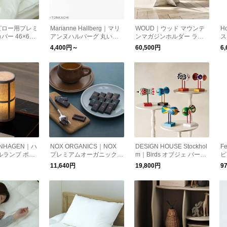
ピロー用プレミ
Marianne Hallberg｜マリ
WOUD｜ウッド マウンテ
H
ー 46×66c
アンヌハルバーグ 丸い皿
ンマガジンホルダー ライ
ス
ローズ
トグレー
器
4,400円～
60,500円
6
ENHAGEN｜ハ
NOX ORGANICS｜NOX
DESIGN HOUSE Stockhol
F
ルランプ ポー
プレミアムオーガニックチ
m｜Birds オブジェ バード
ビ
照明 北欧
ョコレート ミックス 90粒
鳥 置物
鏡
11,640円
19,800円
9