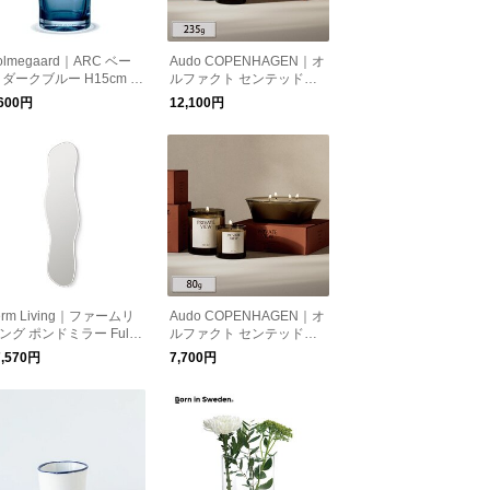
olmegaard｜ARC ベー
Audo COPENHAGEN｜オ
 ダークブルー H15cm 花
ルファクト センテッドキ
 花瓶 北欧
ャンドル 235g 100%植物
,600円
12,100円
由来 アロマキャンドル ロ
ウソク 蝋燭
erm Living｜ファームリ
Audo COPENHAGEN｜オ
ング ポンドミラー Full
ルファクト センテッドキ
 姿見
ャンドル 80g 100%植物由
7,570円
7,700円
来 アロマキャンドル ロウ
ソク 蝋燭