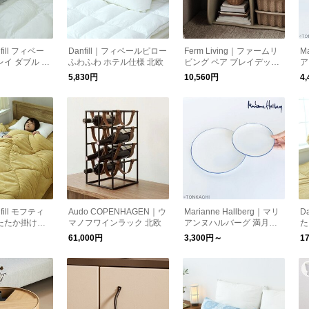
nfill フィベー
Danfill｜フィベールピロー
Ferm Living｜ファームリ
M
レイ ダブル 約
ふわふわ ホテル仕様 北欧
ビング ペア ブレイデッド
ア
m ふわふわ ホテ
ストレージ S ナチュラル
移
5,830円
10,560円
4
洋ナシのかご
nfill モフティ
Audo COPENHAGEN｜ウ
Marianne Hallberg｜マリ
D
たたか掛けふ
マノフワインラック 北欧
アンヌハルバーグ 満月の
た
ブルサイズ 北
皿
シ
61,000円
3,300円～
1