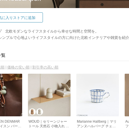
気に入りストアに追加
n Style” 北欧モダンなライフスタイルから幸せな時間と空間を。
シンプルで心地よいライフスタイルの方に向けた北欧インテリアや雑貨を紹
一覧
着順
価格の安い順
割引率の高い順
EN DENMAR
WOUD｜セリーンジャー
Marianne Hallberg｜マリ
A
イスン バード
トール 天然石 小物入れ オ
アンヌハルバーグ チェッ
フ