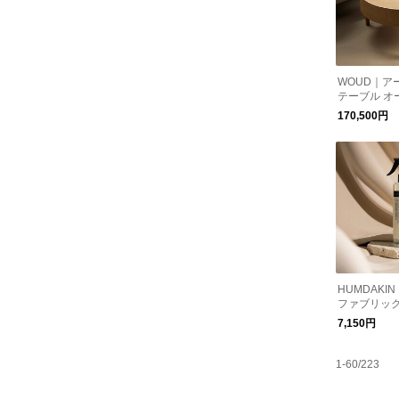
WOUD｜ア
テーブル オー
北欧
170,500円
HUMDAKI
ファブリック
モミール＆
7,150円
ン 300ml
パ
1-60/223