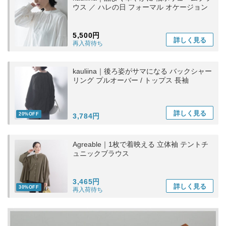
ウス ／ ハレの日 フォーマル オケージョン
5,500円
詳しく
見る
再入荷待ち
kauliina｜後ろ姿がサマになる バックシャー
リング プルオーバー / トップス 長袖
詳しく
見る
20%OFF
3,784円
Agreable｜1枚で着映える 立体袖 テントチ
ュニックブラウス
3,465円
詳しく
見る
30%OFF
再入荷待ち