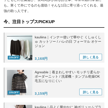
も。寒くて外にでるのも億劫！そんな1日に寄り添ってくれる、最
強の助っ人です。
今、注目トップスPICKUP
kauliina｜インナー使いで華やぐ くしゅくし
ゅ カットソー / ハレの日 フォーマル オケー
ジョン
詳しく
見る
20%OFF
3,168円
Agreable｜着まわしやすい モッチリ柔らか
ボーダーニット / 洗濯機・タンブル乾燥OK
毛玉になりにくい
詳しく
見る
20%OFF
3,159円
kauliina｜品よく華やかに 袖ボリュームブラ