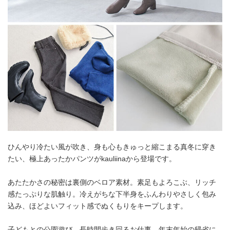
ひんやり冷たい風が吹き、身も心もきゅっと縮こまる真冬に穿き
たい、極上あったかパンツがkauliinaから登場です。
あたたかさの秘密は裏側のベロア素材。素足もよろこぶ、リッチ
感たっぷりな肌触り。冷えがちな下半身をふんわりやさしく包み
込み、ほどよいフィット感でぬくもりをキープします。
子どもとの公園遊び、長時間歩き回るお仕事、年末年始の帰省に