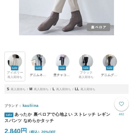
sale
sale
sale
sale
sale
アイボリー
ブラック
デニムネイビー
杢チャコール
デニムグレー
再入荷待ち
再入荷待ち
S
M
L
LL
再入荷待ち
再入荷待ち
再入荷待ち
再入荷待ち
kauliina
あったか 裏ベロアで心地よい ストレッチ レギン
462
sale
スパンツ なめらかタッチ
2,840円
20%OFF