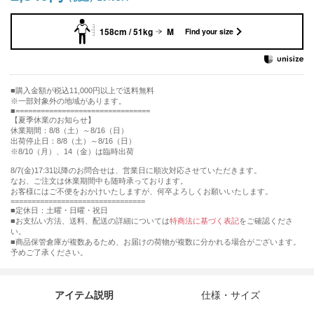
158cm / 51kg
M
Find your size
購入金額が税込11,000円以上で送料無料
※一部対象外の地域があります。
================================
【夏季休業のお知らせ】
休業期間：8/8（土）～8/16（日）
出荷停止日：8/8（土）～8/16（日）
※8/10（月）、14（金）は臨時出荷
8/7(金)17:31以降のお問合せは、営業日に順次対応させていただきます。
なお、ご注文は休業期間中も随時承っております。
お客様にはご不便をおかけいたしますが、何卒よろしくお願いいたします。
================================
■定休日：土曜・日曜・祝日
■お支払い方法、送料、配送の詳細については
特商法に基づく表記
をご確認くださ
い。
■商品保管倉庫が複数あるため、お届けの荷物が複数に分かれる場合がございます。
予めご了承ください。
アイテム説明
仕様・サイズ