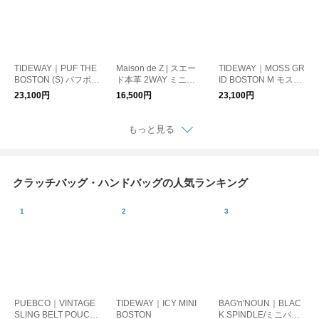
TIDEWAY｜PUF THE
Maison de Z | スエー
TIDEWAY｜MOSS GR
BOSTON (S) パフボス
ド本革 2WAY ミニボ
ID BOSTON M モスグ
トン ハンドバッグ 保
ストンバッグ ショル
リッドボストンM 鞄
23,100円
16,500円
23,100円
存袋付き t3132
ダーバッグ スエード
カバン かばん 保存袋
カバン 鞄 保存袋付き
付き 61-5988 t3209
cbm
もっと見る
クラッチバッグ・ハンドバッグの人気ランキング
PUEBCO｜VINTAGE
TIDEWAY｜ICY MINI
BAG'n'NOUN｜BLAC
SLING BELT POUCH/
BOSTON
K SPINDLE/ミニバッ