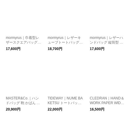
mormyrus｜巾着型レ
mormyrus｜レザーキ
mormyrus｜レザーハ
ザースクエアバッグ m
ューブトートバッグ
ンドバッグ 縦筒型 鞄
077
保存袋あり m074
かばん 保存袋付き m1
17,600円
18,700円
17,600円
77
MASTER&Co.｜ハン
TIDEWAY｜NUME BA
CLEDRAN｜HAND＆
ドバッグ 鞄 かばん 手
KETSU トートバッグ
WORK PAPER WIDE
持ち mc1654
保存袋付き t2817
CIRCLE BAG ハンド
20,900円
22,000円
16,500円
＆ワークペーパーワイ
ドサークルバッグ ハ
ンドバッグ トートバ
ッグ cl3959