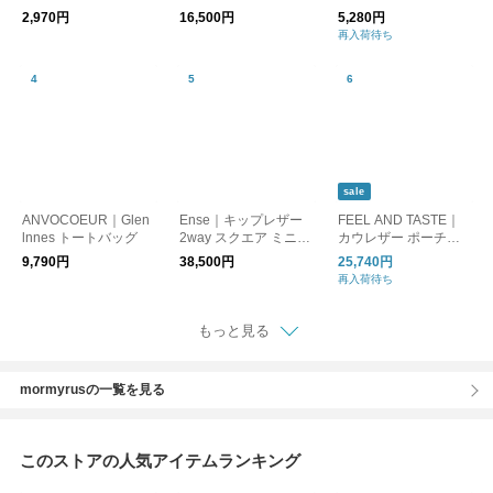
ポーチ/ハンドバッグ
グ ハンドバッグ
2,970円
16,500円
5,280円
再入荷待ち
sale
ANVOCOEUR｜Glen
Ense｜キップレザー
FEEL AND TASTE｜
lnnes トートバッグ
2way スクエア ミニ
カウレザー ポーチ付
ボストン バッグ pa80
き ハンドバッグ “Ateli
9,790円
38,500円
25,740円
2r おでかけ フォーマ
er leather middle” f20
再入荷待ち
ル オケージョン
2b431-yo
もっと見る
mormyrusの一覧を見る
このストアの人気アイテムランキング