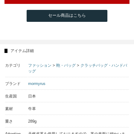
セール商品はこちら
アイテム詳細
カテゴリ
ファッション
>
鞄・バッグ
>
クラッチバッグ・ハンドバ
ッグ
ブランド
mormyrus
生産国
日本
素材
牛革
重さ
289g
Attention
天然皮革を使用しておりますので、革の表面に細かいキ