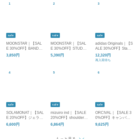
sale
sale
sale
MOONSTAR｜【SAL
MOONSTAR｜【SAL
adidas Originals｜【S
E 30%OFF】BANDBA
E 30%OFF】STUDEN
ALE 30%OFF】Stan
LLET バンドバレー バ
スチューデン 810s エ
Smith GORE-TEX ス
3,850円
5,390円
12,320円
レーシューズ フラッ
イトテンス スニーカ
タンスミス ゴアテッ
再入荷待ち
トシューズ bandballet
ー レディース メンズ
クス レディース シュ
et002
ーズ 靴 スニーカー ホ
ワイト jr3323
sale
sale
sale
SOLAMONAT｜【SAL
mizuiro ind｜【SALE
ORCIVAL｜【SALE 3
E 20%OFF】ジェラー
20%OFF】shoulder tu
0%OFF】キャンバス
ト天竺 コクーンプル
ck N/S P/O ショルダー
トートバッグM or-h02
6,600円
6,864円
9,625円
オーバー トップス Tシ
タックノースリーブプ
84kwc
ャツ カットソー SMA-
ルオーバー レディー
JT-COC
ス トップス カットソ
もっと見る