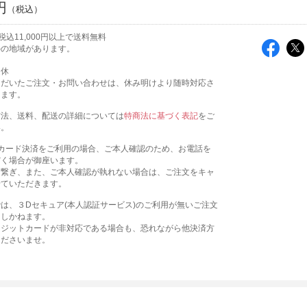
円
込11,000円以上で送料無料
外の地域があります。
定休
ただいたご注文・お問い合わせは、休み明けより随時対応さ
きます。
方法、送料、配送の詳細については
特商法に基づく表記
をご
い。
トカード決済をご利用の場合、ご本人確認のため、お電話を
だく場合が御座います。
お繋ぎ、また、ご本人確認が執れない場合は、ご注文をキャ
せていただきます。
は、３Dセキュア(本人認証サービス)のご利用が無いご注文
たしかねます。
レジットカードが非対応である場合も、恐れながら他決済方
くださいませ。