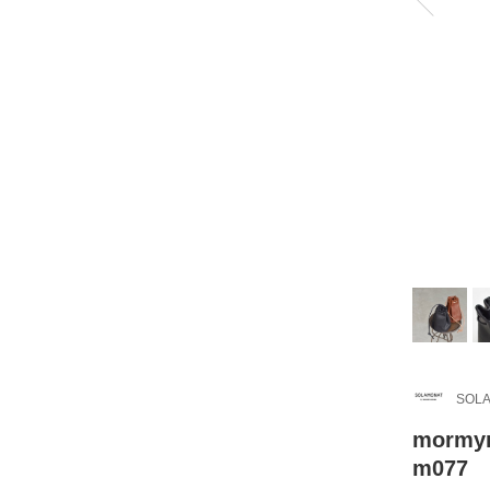
SOLA
morm
m077