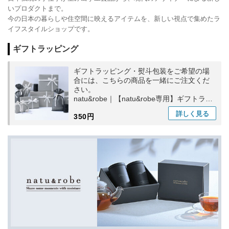
いプロダクトまで。
今の日本の暮らしや住空間に映えるアイテムを、新しい視点で集めたラ
イフスタイルショップです。
ギフトラッピング
ギフトラッピング・熨斗包装をご希望の場
合には、こちらの商品を一緒にご注文くだ
さい。
natu&robe｜【natu&robe専用】ギフトラッ
ピング
詳しく
見る
350円