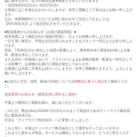
誠に勝手ながら、以下の期間を夏季休業とさせていただきます。
・2025年8月11日(火)～8月17日(月)
お客様にはご不便をおかけいたしますが、何卒ご理解とご了承のほどお願い申し上げ
ます。
なお、休業期間中にいただいたお問い合わせやご注文につきましては、
【8月18日(火)】より順次対応させていただきます。
■配送業者からのお知らせ（お届け遅延情報）■
熊本地震により被災された地域の皆様に、心よりお見舞い申し上げます。
一日も早い復旧と、平穏な生活が戻られますことをスタッフ一同心よりお祈り申し上
げます。
現在、7月28日(火)に発生した地震の影響により、熊本県全域で運送会社様による集
荷・配達を停止しております。
また九州の一部地域において、ドライバーによるお荷物の集荷・配達を一時中止して
いる影響で、お荷物のお届けに遅延が発生しております。
お客様には大変ご不便をお掛けいたしますが、何卒ご理解賜りますよう、よろしくお
願い申し上げます。
■お支払い方法、送料、配送の詳細については
特商法に基づく表記
をご確認くださ
い。
社名変更のお知らせ（吸収合併に関するご案内）
平素より格別のご愛顧を賜り、誠にありがとうございます。
このたび、弊社Lifeitは2025年7月1日をもちまして親会社であるティーライフ株式会
社に吸収合併され、
社名を「ティーライフ株式会社」へと変更いたしました。
これに伴い、今後はティーライフ株式会社として運営を行ってまいりますが、
これまでと変わらず商品・サービスは継続しておりますので、どうぞご安心くださ