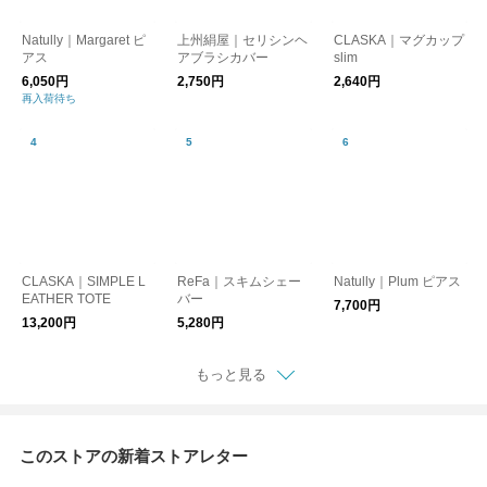
Natully｜Margaret ピ
上州絹屋｜セリシンヘ
CLASKA｜マグカップ
アス
アブラシカバー
slim
6,050円
2,750円
2,640円
再入荷待ち
CLASKA｜SIMPLE L
ReFa｜スキムシェー
Natully｜Plum ピアス
EATHER TOTE
バー
7,700円
13,200円
5,280円
もっと見る
このストアの新着ストアレター