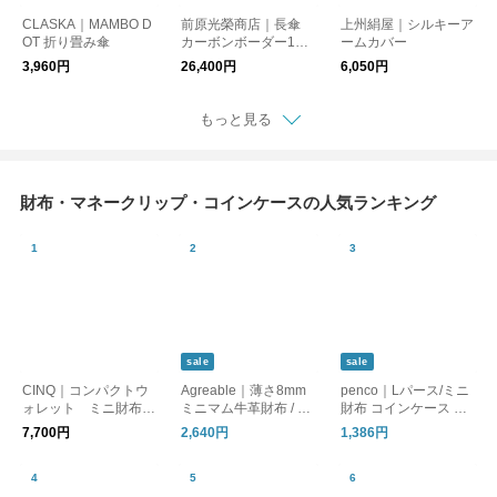
CLASKA｜MAMBO D
前原光榮商店｜長傘
上州絹屋｜シルキーア
OT 折り畳み傘
カーボンボーダー16
ームカバー
本骨 55cm
3,960円
26,400円
6,050円
もっと見る
財布・マネークリップ・コインケースの人気ランキング
sale
sale
CINQ｜コンパクトウ
Agreable｜薄さ8mm
penco｜Lパース/ミニ
ォレット ミニ財布
ミニマム牛革財布 / フ
財布 コインケース カ
【ネコポス対象】
ラットで嵩張りにくい
ードケース
7,700円
2,640円
1,386円
本革 ミニ財布