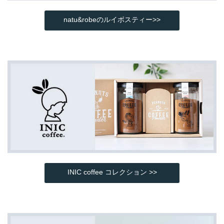
natu&robeのルイボスティー>>
INIC coffee コレクション >>