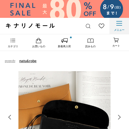
メニュー
カート
カテゴリ
お買いもの
新着再入荷
読みもの
natu&robe