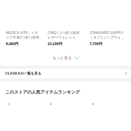
MUZICA VITA｜イタ
CINQ｜2つ折り財布
STANDARD SUPPLY
リア牛革2つ折り財布
レザーウォレット
｜タブ Lジップウォレ
ット "TAB" L ZIP WAL
9,460円
23,100円
7,700円
LET スタンダードサプ
ライ プレゼント 財布
ギフト
もっと見る
CLASKAの一覧を見る
このストアの人気アイテムランキング