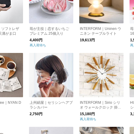
D｜ソフトレザ
苺が主役｜恋するいちご
INTERFORM｜Uninen ウ
苺
天溝がま口
プレミアム 25個入り
ニネン テーブルライト
1
4,400円
19,613円
1
再入荷待ち
再
offee｜NYAN D
上州絹屋｜セリシンヘアブ
INTERFORM｜Sirio シリ
H
ラシカバー
オ ウォールクロック 掛け
シ
時計
り
2,750円
15,180円
3
再入荷待ち