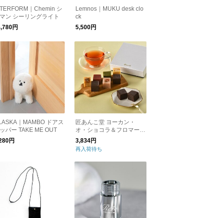
NTERFORM｜Chemin シ
Lemnos｜MUKU desk clo
マン シーリングライト
ck
4,780円
5,500円
LASKA｜MAMBO ドアス
匠あんこ堂 ヨーカン・
ッパー TAKE ME OUT
オ・ショコラ＆フロマージ
ュ 9個入り
,280円
3,834円
再入荷待ち