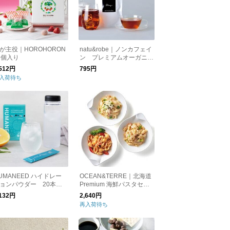
が主役｜HOROHORON
natu&robe｜ノンカフェイ
6個入り
ン プレミアムオーガニッ
クルイボスティー カップ
,512円
795円
用１０個入り
入荷待ち
UMANEED ハイドレー
OCEAN&TERRE｜北海道
ョンパウダー 20本入
Premium 海鮮パスタセッ
トE
,132円
2,640円
再入荷待ち