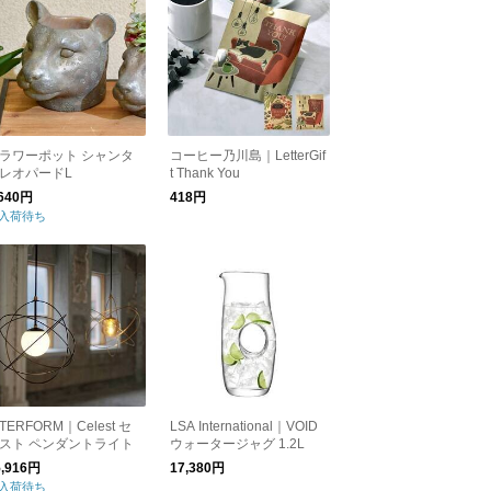
ラワーポット シャンタ
コーヒー乃川島｜LetterGif
レオパードL
t Thank You
,640円
418円
入荷待ち
NTERFORM｜Celest セ
LSA International｜VOID
スト ペンダントライト
ウォータージャグ 1.2L
5,916円
17,380円
入荷待ち