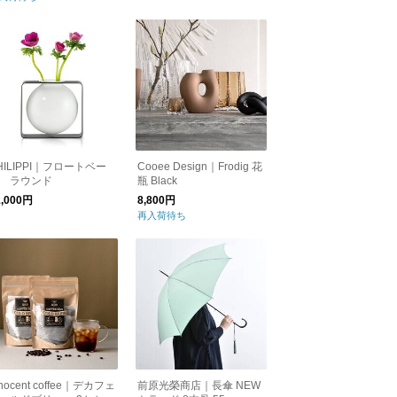
HILIPPI｜フロートベー
Cooee Design｜Frodig 花
 ラウンド
瓶 Black
1,000円
8,800円
再入荷待ち
nnocent coffee｜デカフェ
前原光榮商店｜長傘 NEW