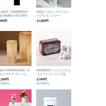
LASKA｜MARINEDAY
ReFa｜ウルトラファイン
注 MOBILE HOLDER ブ
バブル ランドリー
ック
,050円
11,800円
udo COPENHAGEN｜A
BARBERO｜トリュフチョ
do イグナス フレームレ
コレート レッドミニ缶
キャンドル H20
3,200円
2,160円
入荷待ち
再入荷待ち