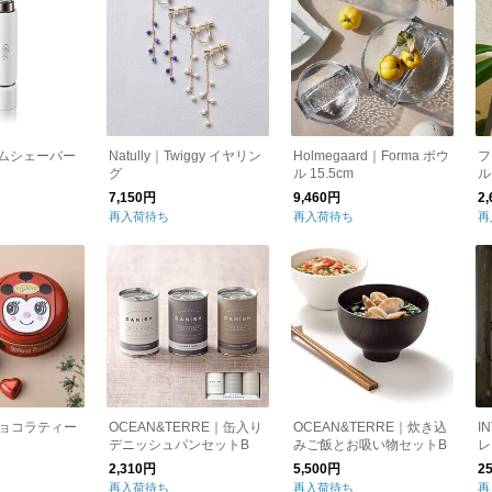
キムシェーバー
Natully｜Twiggy イヤリン
Holmegaard｜Forma ボウ
フ
グ
ル 15.5cm
ル
7,150円
9,460円
2
再入荷待ち
再入荷待ち
再
l｜チョコラティー
OCEAN&TERRE｜缶入り
OCEAN&TERRE｜炊き込
I
デニッシュパンセットB
みご飯とお吸い物セットB
レ
2,310円
5,500円
2
再入荷待ち
再入荷待ち
再