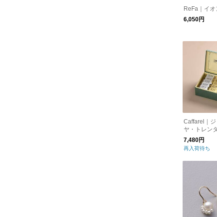
ReFa｜イ
6,050円
Caffarel
ヤ・トレン
7,480円
再入荷待ち