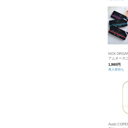
NOX ORG
アムオーガ
ート 12粒
1,980円
再入荷待ち
Audo COP