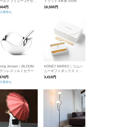
ールドブリュー 2ケセッ
トラッド 8本骨 55cm
,564円
16,500円
入荷待ち
eorg Jensen｜BLOOM
HONEY MARKS｜コムハ
テンレスソルトセラー
ニーギフトボックス ミニ
サイズ
,470円
3,410円
入荷待ち