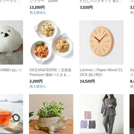
ティーライト
ンブラー 190ml
5 だしパックギフト 各3袋
コ
ホルダー
×5pcセット
ト
13,200円
3,520円
3
再入荷待ち
再
MAMBO ぬいぐ
OCEAN&TERRE｜北海道
Lemnos｜Paper-Wood CL
G
Premium 海鮮パスタ＆野
OCK 掛け時計
ス
菜スープセットC
2,200円
14,520円
8
再入荷待ち
再