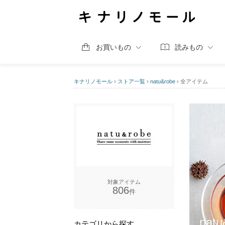
お買いもの
読みもの
キナリノモール
›
ストア一覧
›
natu&robe
›
全アイテム
806
natu
カテゴリから探す