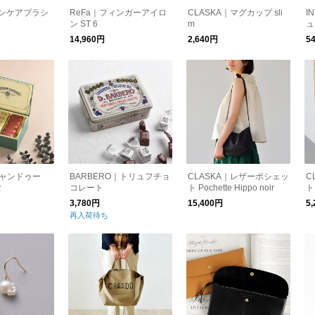
オンケアブラシ
ReFa｜フィンガーアイロ
CLASKA｜マグカップ sli
I
ン ST 6
m
ュ
14,960円
2,640円
5
｜ジャンドゥー
BARBERO｜トリュフチョ
CLASKA｜レザーポシェッ
C
タ
コレート
ト Pochette Hippo noir
ト
3,780円
15,400円
5
再入荷待ち