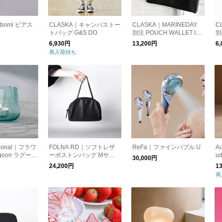
subomi ピアス
CLASKA｜キャンバストー
CLASKA｜MARINEDAY
C
トバッグ G&S DO
別注 POUCH WALLET lon
別
g カード収納付き
ラ
6,930円
13,200円
6
再入荷待ち
ational｜フラワ
FOLNA RD｜ソフトレザ
ReFa｜ファインバブル U
A
goon ラグーン
ーボストンバッグ Mサイ
u
30,000円
ルダー / 花瓶
ズ
ス
24,200円
1
再