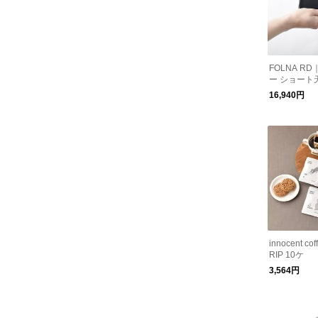
FOLNA R
ー ショート
16,940円
innocent c
RIP 10ケ
3,564円