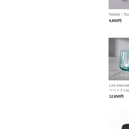
Natully｜T
6,600円
LSA Intern
ーベース La
キャンドルホ
12,650円
H8cm