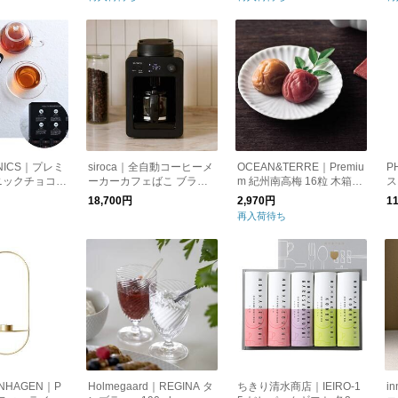
ANICS｜プレミ
siroca｜全自動コーヒーメ
OCEAN&TERRE｜Premiu
P
ニックチョコレ
ーカーカフェばこ ブラッ
m 紀州南高梅 16粒 木箱入
ス
ク
り
18,700円
2,970円
1
再入荷待ち
ENHAGEN｜P
Holmegaard｜REGINA タ
ちきり清水商店｜IEIRO-1
i