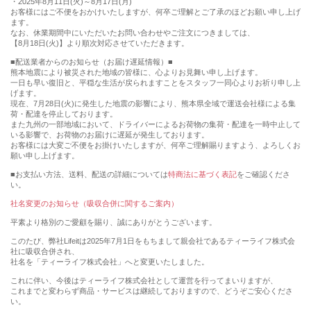
・2025年8月11日(火)～8月17日(月)
お客様にはご不便をおかけいたしますが、何卒ご理解とご了承のほどお願い申し上げ
ます。
なお、休業期間中にいただいたお問い合わせやご注文につきましては、
【8月18日(火)】より順次対応させていただきます。
■配送業者からのお知らせ（お届け遅延情報）■
熊本地震により被災された地域の皆様に、心よりお見舞い申し上げます。
一日も早い復旧と、平穏な生活が戻られますことをスタッフ一同心よりお祈り申し上
げます。
現在、7月28日(火)に発生した地震の影響により、熊本県全域で運送会社様による集
荷・配達を停止しております。
また九州の一部地域において、ドライバーによるお荷物の集荷・配達を一時中止して
いる影響で、お荷物のお届けに遅延が発生しております。
お客様には大変ご不便をお掛けいたしますが、何卒ご理解賜りますよう、よろしくお
願い申し上げます。
■お支払い方法、送料、配送の詳細については
特商法に基づく表記
をご確認くださ
い。
社名変更のお知らせ（吸収合併に関するご案内）
平素より格別のご愛顧を賜り、誠にありがとうございます。
このたび、弊社Lifeitは2025年7月1日をもちまして親会社であるティーライフ株式会
社に吸収合併され、
社名を「ティーライフ株式会社」へと変更いたしました。
これに伴い、今後はティーライフ株式会社として運営を行ってまいりますが、
これまでと変わらず商品・サービスは継続しておりますので、どうぞご安心くださ
い。