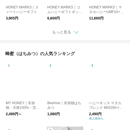
HONEY MARKS｜ス
HONEY MARKS｜コ
HONEY MARKS｜マ
ィートハニーギフト
ムハニーギフトボック
ヌカハニーUMF10+と
ス スパチュラ付
マヌカスティックのギ
3,905円
6,600円
11,660円
フトセット スプーン
付
もっと見る
蜂蜜（はちみつ）の人気ランキング
MY HONEY｜非加
Beehive｜非加熱はち
ハニーキッス マヌカ
熱・天然100%・完全
みつ
ブレンド MGO30+/マ
無添加 食べやすく続
ヌカハニー
2,490円～
1,080円
2,490円
けやすい特別なマヌカ
再入荷待ち
ハニー。100%ニュー
ジーランド産のマヌカ