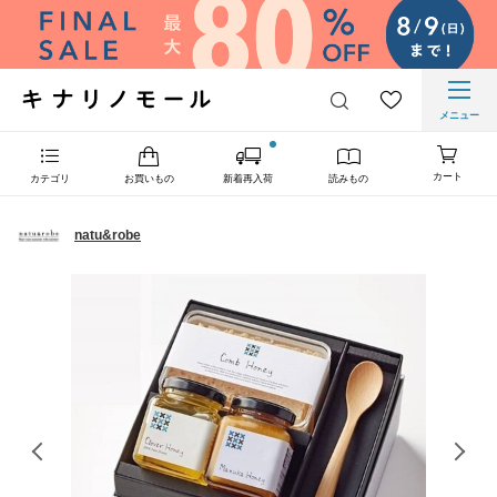
メニュー
カート
カテゴリ
お買いもの
新着再入荷
読みもの
natu&robe