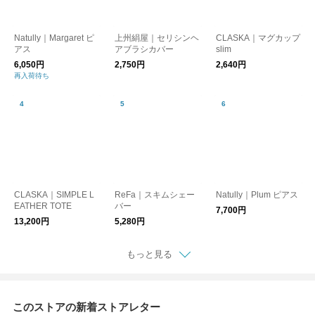
Natully｜Margaret ピ
上州絹屋｜セリシンヘ
CLASKA｜マグカップ
アス
アブラシカバー
slim
6,050円
2,750円
2,640円
再入荷待ち
CLASKA｜SIMPLE L
ReFa｜スキムシェー
Natully｜Plum ピアス
EATHER TOTE
バー
7,700円
13,200円
5,280円
もっと見る
このストアの新着ストアレター