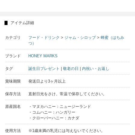
アイテム詳細
カテゴリ
フード・ドリンク
>
ジャム・シロップ
>
蜂蜜（はちみ
つ）
ブランド
HONEY MARKS
タグ
誕生日プレゼント
|
敬老の日
|
内祝い・お返し
賞味期限
発送日より3ヶ月以上
保存方法
直射日光をさけ、常温で保存してください。
原産国名
・マヌカハニー：ニュージーランド
・コムハニー：ハンガリー
・クローバーハニー：カナダ
使用方法
※1歳未満の乳児には与えないでください。