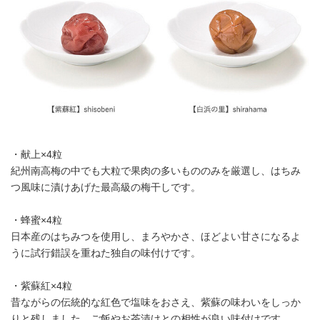
・献上×4粒
紀州南高梅の中でも大粒で果肉の多いもののみを厳選し、はちみ
つ風味に漬けあげた最高級の梅干しです。
・蜂蜜×4粒
日本産のはちみつを使用し、まろやかさ、ほどよい甘さになるよ
うに試行錯誤を重ねた独自の味付けです。
・紫蘇紅×4粒
昔ながらの伝統的な紅色で塩味をおさえ、紫蘇の味わいをしっか
りと残しました。ご飯やお茶漬けとの相性が良い味付けです。