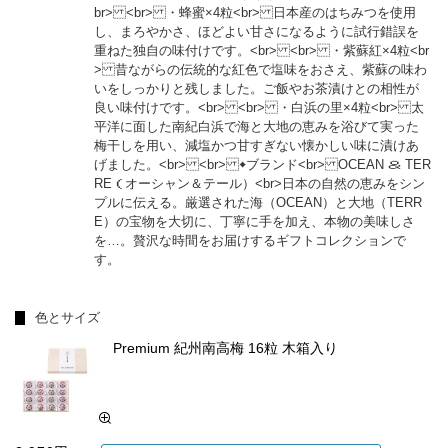
br> <br> ・蜂蜜×4粒<br> 日本産のはちみつを使用
し、まろやかさ、ほどよい甘さになるように試行錯誤を
重ねた独自の味付けです。<br> <br> ・紫蘇紅×4粒<br
> 昔ながらの伝統的な紅色で塩味をおさえ、紫蘇の味わ
いをしっかりと残しました。ご飯やお茶漬けとの相性が
良い味付けです。<br> <br> ・白浜の里×4粒<br> 太
平洋に面した南紀白浜で海と大地の恵みを浴びて実った
梅干しを用い、減塩かつ甘すぎない懐かしい味に漬けあ
げました。<br> <br> ◆ブランド<br> OCEAN ＆ TER
RE（オーシャン＆テール）<br> 日本の自然の恵みをシン
プルに伝える。厳選された海（OCEAN）と大地（TERR
E）の宝物を大切に、丁寧に手を加え、本物の美味しさ
を…。贅沢な時間をお届けするギフトコレクションで
す。
色とサイズ
Premium 紀州南高梅 16粒 木箱入り