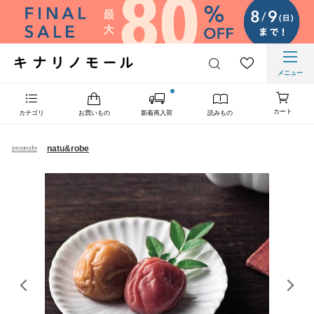
メニュー
カート
カテゴリ
お買いもの
新着再入荷
読みもの
natu&robe