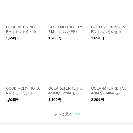
GOOD MORNING FA
GOOD MORNING FA
GOOD MORNING FA
RM｜トマトタルタル
RM｜グリル野菜ピク
RM｜ふつうのきゅう
ミックスピクルス
ルス クミン＆ガーリ
りピクルス
1,650円
1,760円
1,650円
ック
GOOD MORNING FA
OCEAN&TERRE｜Sp
OCEAN&TERRE｜Sp
RM｜しいたけオイル
eciality Coffee セット
eciality Coffee セット
煮 HOT （大）
A
B
1,925円
1,100円
2,200円
もっと見る