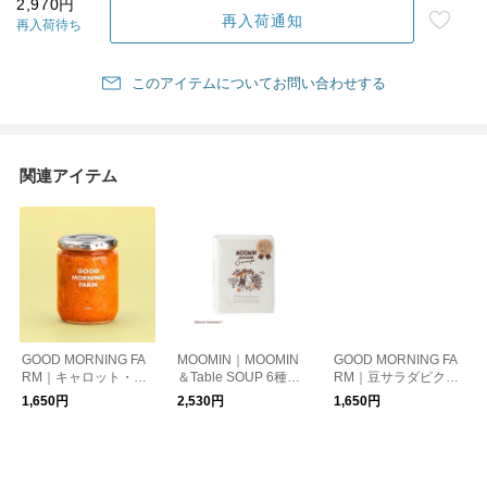
2,970円
再入荷通知
再入荷待ち
このアイテムについてお問い合わせする
関連アイテム
GOOD MORNING FA
MOOMIN｜MOOMIN
GOOD MORNING FA
RM｜キャロット・ラ
＆Table SOUP 6種ギ
RM｜豆サラダピクル
ペ
フトボックス
ス
1,650円
2,530円
1,650円