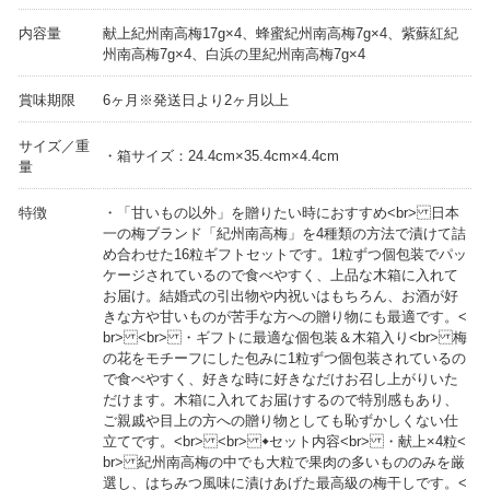
内容量
献上紀州南高梅17g×4、蜂蜜紀州南高梅7g×4、紫蘇紅紀
州南高梅7g×4、白浜の里紀州南高梅7g×4
賞味期限
6ヶ月※発送日より2ヶ月以上
サイズ／重
・箱サイズ：24.4cm×35.4cm×4.4cm
量
特徴
・「甘いもの以外」を贈りたい時におすすめ<br> 日本
一の梅ブランド「紀州南高梅」を4種類の方法で漬けて詰
め合わせた16粒ギフトセットです。1粒ずつ個包装でパッ
ケージされているので食べやすく、上品な木箱に入れて
お届け。結婚式の引出物や内祝いはもちろん、お酒が好
きな方や甘いものが苦手な方への贈り物にも最適です。<
br> <br> ・ギフトに最適な個包装＆木箱入り<br> 梅
の花をモチーフにした包みに1粒ずつ個包装されているの
で食べやすく、好きな時に好きなだけお召し上がりいた
だけます。木箱に入れてお届けするので特別感もあり、
ご親戚や目上の方への贈り物としても恥ずかしくない仕
立てです。<br> <br> ◆セット内容<br> ・献上×4粒<
br> 紀州南高梅の中でも大粒で果肉の多いもののみを厳
選し、はちみつ風味に漬けあげた最高級の梅干しです。<