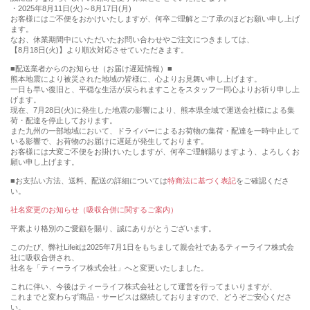
・2025年8月11日(火)～8月17日(月)
お客様にはご不便をおかけいたしますが、何卒ご理解とご了承のほどお願い申し上げ
ます。
なお、休業期間中にいただいたお問い合わせやご注文につきましては、
【8月18日(火)】より順次対応させていただきます。
■配送業者からのお知らせ（お届け遅延情報）■
熊本地震により被災された地域の皆様に、心よりお見舞い申し上げます。
一日も早い復旧と、平穏な生活が戻られますことをスタッフ一同心よりお祈り申し上
げます。
現在、7月28日(火)に発生した地震の影響により、熊本県全域で運送会社様による集
荷・配達を停止しております。
また九州の一部地域において、ドライバーによるお荷物の集荷・配達を一時中止して
いる影響で、お荷物のお届けに遅延が発生しております。
お客様には大変ご不便をお掛けいたしますが、何卒ご理解賜りますよう、よろしくお
願い申し上げます。
■お支払い方法、送料、配送の詳細については
特商法に基づく表記
をご確認くださ
い。
社名変更のお知らせ（吸収合併に関するご案内）
平素より格別のご愛顧を賜り、誠にありがとうございます。
このたび、弊社Lifeitは2025年7月1日をもちまして親会社であるティーライフ株式会
社に吸収合併され、
社名を「ティーライフ株式会社」へと変更いたしました。
これに伴い、今後はティーライフ株式会社として運営を行ってまいりますが、
これまでと変わらず商品・サービスは継続しておりますので、どうぞご安心くださ
い。