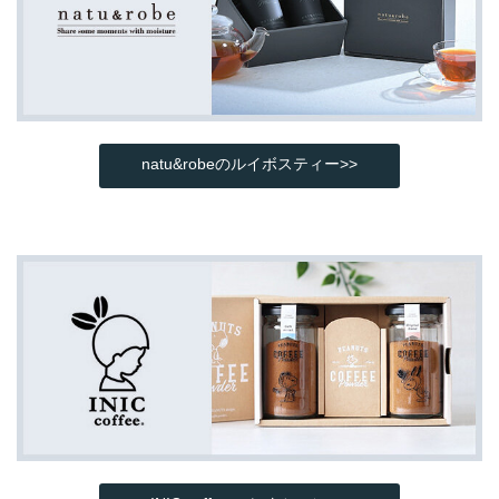
natu&robeのルイボスティー>>