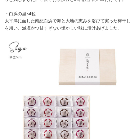
・白浜の里×4粒
太平洋に面した南紀白浜で海と大地の恵みを浴びて実った梅干し
を用い、減塩かつ甘すぎない懐かしい味に漬けあげました。