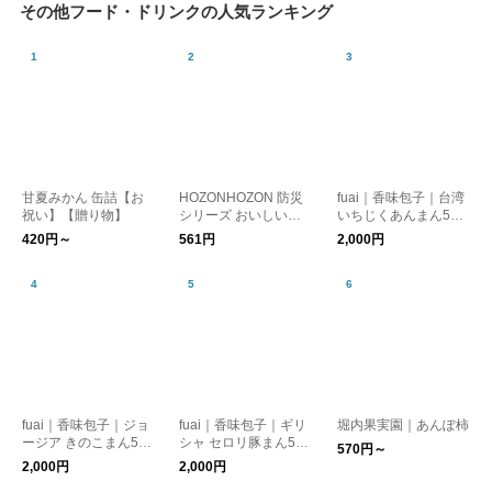
その他フード・ドリンクの人気ランキング
甘夏みかん 缶詰【お
HOZONHOZON 防災
fuai｜香味包子｜台湾
祝い】【贈り物】
シリーズ おいしいご
いちじくあんまん5個
はん 長期保存対応食
入り【冷凍クール便】
420円～
561円
2,000円
品
fuai｜香味包子｜ジョ
fuai｜香味包子｜ギリ
堀内果実園｜あんぽ柿
ージア きのこまん5個
シャ セロリ豚まん5個
570円～
入り【冷凍クール便】
入り【冷凍クール便】
2,000円
2,000円