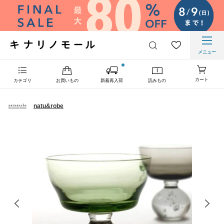
メニュー
カート
カテゴリ
お買いもの
新着再入荷
読みもの
natu&robe