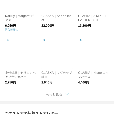
Natully｜Margaret ピ
CLASKA｜Sac de lac
CLASKA｜SIMPLE L
アス
et
EATHER TOTE
6,050円
22,000円
13,200円
再入荷待ち
上州絹屋｜セリシンヘ
CLASKA｜マグカップ
CLASKA｜Hippo コイ
アブラシカバー
slim
ンパース
2,750円
2,640円
4,400円
もっと見る
このストアの新着ストアレター