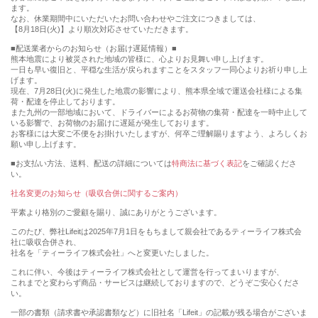
ます。
なお、休業期間中にいただいたお問い合わせやご注文につきましては、
【8月18日(火)】より順次対応させていただきます。
■配送業者からのお知らせ（お届け遅延情報）■
熊本地震により被災された地域の皆様に、心よりお見舞い申し上げます。
一日も早い復旧と、平穏な生活が戻られますことをスタッフ一同心よりお祈り申し上
げます。
現在、7月28日(火)に発生した地震の影響により、熊本県全域で運送会社様による集
荷・配達を停止しております。
また九州の一部地域において、ドライバーによるお荷物の集荷・配達を一時中止して
いる影響で、お荷物のお届けに遅延が発生しております。
お客様には大変ご不便をお掛けいたしますが、何卒ご理解賜りますよう、よろしくお
願い申し上げます。
■お支払い方法、送料、配送の詳細については
特商法に基づく表記
をご確認くださ
い。
社名変更のお知らせ（吸収合併に関するご案内）
平素より格別のご愛顧を賜り、誠にありがとうございます。
このたび、弊社Lifeitは2025年7月1日をもちまして親会社であるティーライフ株式会
社に吸収合併され、
社名を「ティーライフ株式会社」へと変更いたしました。
これに伴い、今後はティーライフ株式会社として運営を行ってまいりますが、
これまでと変わらず商品・サービスは継続しておりますので、どうぞご安心くださ
い。
一部の書類（請求書や承認書類など）に旧社名「Lifeit」の記載が残る場合がございま