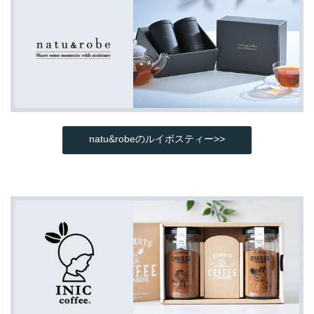
natu&robeのルイボスティー>>