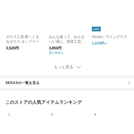
sale
ガラス工房 橙｜くる
みんな違って、みんな
Vicrila｜ワイングラス
みガラス タンブラー
いい感じ。菅原工芸硝
1,079円～
子の差異 グラス sghr
3,520円
3,850円
スガハラ
再入荷待ち
もっと見る
SERAXの一覧を見る
このストアの人気アイテムランキング