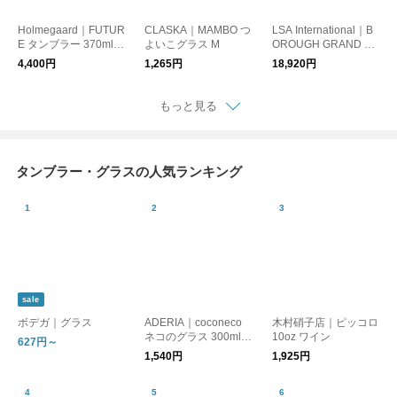
Holmegaard｜FUTUR
CLASKA｜MAMBO つ
LSA International｜B
E タンブラー 370ml
よいこグラス M
OROUGH GRAND C
4pcs
RU グラス 4点セット
4,400円
1,265円
18,920円
もっと見る
タンブラー・グラスの人気ランキング
sale
ボデガ｜グラス
ADERIA｜coconeco
木村硝子店｜ピッコロ
ネコのグラス 300ml
10oz ワイン
627円～
ガラス製コップ 5種類
1,540円
1,925円
【ここねこ】【アデリ
ア】【猫グッズ】