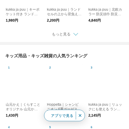
kukka ja puu｜キーポ
kukka ja puu｜ランド
kukka ja puu｜北欧カ
ケット付き ランドセ
セルの上から背負える
ラー 防災頭巾 防災頭
ル肩パッド 2枚組
ナップサック 体操着
巾カバー セット 2way
1,980円
2,200円
4,840円
入れ
小学生 男の子 女の子
座布団
もっと見る
キッズ用品・キッズ雑貨の人気ランキング
山元かえ｜くらすこと
Hoppetta｜シャンピ
kukka ja puu｜リュッ
オリジナル 山元かえ
ニオン 6重ガーゼスリ
クにも使える ランド
日本地図
ーパー
セル レインカバー 日
1,430円
5,170円
2,145円
アプリで見る
本製 撥水 女の子 男の
子 反射 ランドセルカ
バー 雨