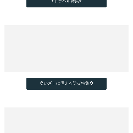
✈トラベル特集✈
⛑いざ！に備える防災特集⛑