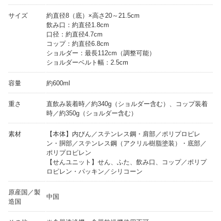
サイズ
約直径8（底）×高さ20～21.5cm
飲み口：約直径1.8cm
口径：約直径4.7cm
コップ：約直径6.8cm
ショルダー：最長112cm（調整可能）
ショルダーベルト幅：2.5cm
容量
約600ml
重さ
直飲み装着時／約340g（ショルダー含む）、コップ装着
時／約350g（ショルダー含む）
素材
【本体】内びん／ステンレス鋼・肩部／ポリプロピレ
ン・胴部／ステンレス鋼（アクリル樹脂塗装）・底部／
ポリプロピレン
【せんユニット】せん、ふた、飲み口、コップ／ポリプ
ロピレン・パッキン／シリコーン
原産国／製
中国
造国