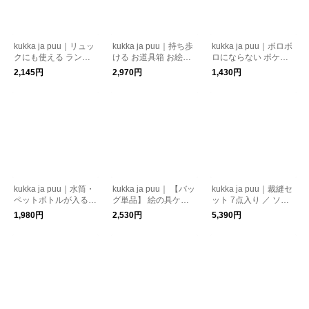
kukka ja puu｜リュッ
kukka ja puu｜持ち歩
kukka ja puu｜ボロボ
クにも使える ランド
ける お道具箱 お絵か
ロにならない ポケッ
セル レインカバー 日
きバッグ
トティッシュケース P
2,145円
2,970円
1,430円
本製 撥水 女の子 男の
VC ケース ポーチ
子 反射 ランドセルカ
バー 雨
kukka ja puu｜水筒・
kukka ja puu｜ 【バッ
kukka ja puu｜裁縫セ
ペットボトルが入る
グ単品】 絵の具ケー
ット 7点入り ／ ソー
ショルダーバッグ ス
ス バッグ 画材バッグ
イングセット 裁縫道
1,980円
2,530円
5,390円
マホポーチ 保冷
画材ケース
具 小学生 家庭科 裁縫
ケース