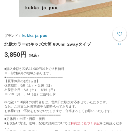
kukka ja puu
北欧カラーのキッズ水筒 600ml 2wayタイプ
47
3,850円
購入金額が税込11,000円以上で送料無料
※一部対象外の地域があります。
================================
【夏季休業のお知らせ】
休業期間：8/8（土）～8/16（日）
出荷停止日：8/8（土）～8/16（日）
※8/10（月）、14（金）は臨時出荷
8/7(金)17:31以降のお問合せは、営業日に順次対応させていただきます。
なお、ご注文は休業期間中も随時承っております。
お客様にはご不便をおかけいたしますが、何卒よろしくお願いいたします。
================================
■定休日：土曜・日曜・祝日
■お支払い方法、送料、配送の詳細については
特商法に基づく表記
をご確認くださ
い。