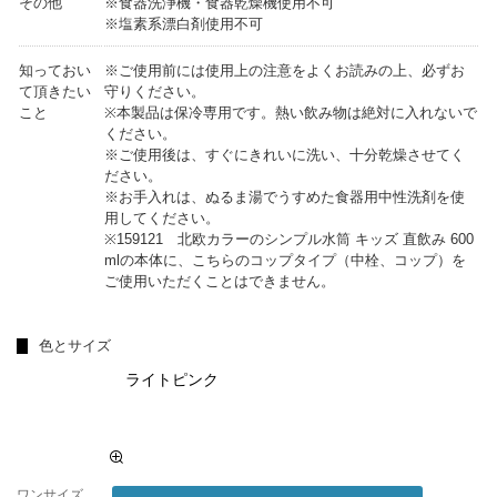
その他
※食器洗浄機・食器乾燥機使用不可
※塩素系漂白剤使用不可
知っておい
※ご使用前には使用上の注意をよくお読みの上、必ずお
て頂きたい
守りください。
こと
※本製品は保冷専用です。熱い飲み物は絶対に入れないで
ください。
※ご使用後は、すぐにきれいに洗い、十分乾燥させてく
ださい。
※お手入れは、ぬるま湯でうすめた食器用中性洗剤を使
用してください。
※159121 北欧カラーのシンプル水筒 キッズ 直飲み 600
mlの本体に、こちらのコップタイプ（中栓、コップ）を
ご使用いただくことはできません。
色とサイズ
ライトピンク
ワンサイズ