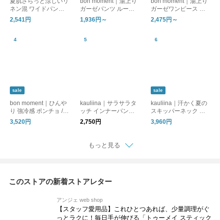
夏肌さらっと涼しいリ
bon moment｜湯上り
bon moment｜湯上り
ネン混 ワイドパンツ /
ガーゼパンツ ルーム
ガーゼワンピース ル
洗える コットンリネ
パンツ
ームワンピース
2,541円
1,936円～
2,475円～
ン ベイカーワイドパ
ンツ
sale
sale
bon moment｜ひんや
kauliina｜サラサラタ
kauliina｜汗かく夏の
り 強冷感 ポンチョ / C
ッチ インナーパンツ
スキッパーネック ワ
OOLIC[R] 接触冷感 持
吸水速乾 接触冷感 日
ンピース ／ 持続消臭
3,520円
2,750円
3,960円
続冷感 UVカット99％
本製
UVカット スピードク
UPF50+ 消臭
リーン【セットアップ
対応】
もっと見る
このストアの新着ストアレター
アンジェ web shop
【スタッフ愛用品】これひとつあれば、少量調理がぐ
っとラクに！毎日手が伸びる「トゥーメイ スティック