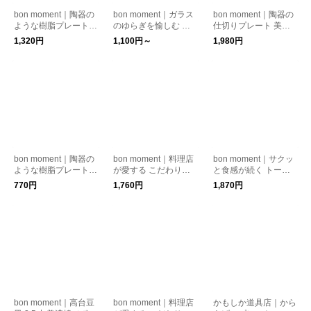
bon moment｜陶器の
bon moment｜ガラス
bon moment｜陶器の
ような樹脂プレート 2
のゆらぎを愉しむ 深
仕切りプレート 美濃
2cm
ボウル 2サイズ 器 お
焼
1,320円
1,100円～
1,980円
皿 プレート 大皿
bon moment｜陶器の
bon moment｜料理店
bon moment｜サクッ
ような樹脂プレート 1
が愛する こだわり窯
と食感が続く トース
6cm
元の器 / オーバルプレ
トプレート 毎日使い
770円
1,760円
1,870円
ートS 美濃焼 日本製
たくなる パン皿 美濃
焼／ボンモマン
bon moment｜高台豆
bon moment｜料理店
かもしか道具店｜から