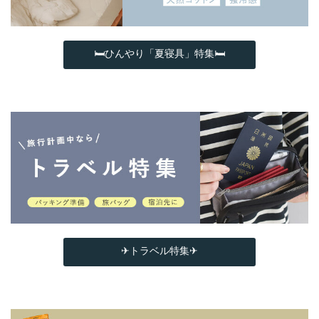
🛏ひんやり「夏寝具」特集🛏
✈トラベル特集✈