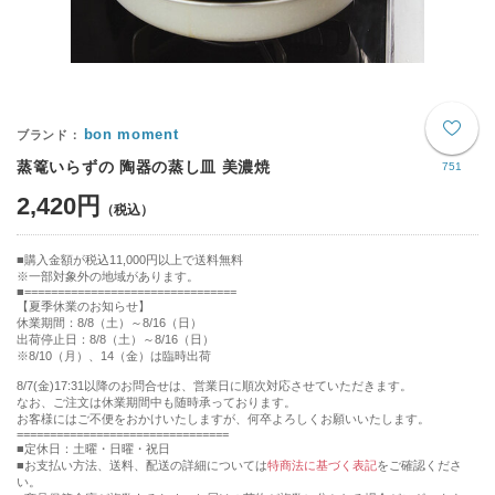
bon moment
蒸篭いらずの 陶器の蒸し皿 美濃焼
751
2,420円
購入金額が税込11,000円以上で送料無料
※一部対象外の地域があります。
================================
【夏季休業のお知らせ】
休業期間：8/8（土）～8/16（日）
出荷停止日：8/8（土）～8/16（日）
※8/10（月）、14（金）は臨時出荷
8/7(金)17:31以降のお問合せは、営業日に順次対応させていただきます。
なお、ご注文は休業期間中も随時承っております。
お客様にはご不便をおかけいたしますが、何卒よろしくお願いいたします。
================================
■定休日：土曜・日曜・祝日
■お支払い方法、送料、配送の詳細については
特商法に基づく表記
をご確認くださ
い。