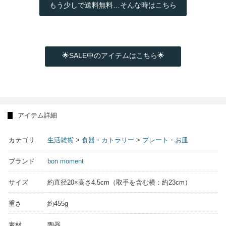
もう少しで送料無料…そんな時はこちら
🌟SALE中のアイテムはこちら🌟
アイテム詳細
カテゴリ
生活雑貨
>
食器・カトラリー
>
プレート・お皿
ブランド
bon moment
サイズ
約直径20×高さ4.5cm（取手を含む横：約23cm）
重さ
約455g
素材
陶器