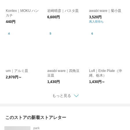
Kontex｜MOKU ハン
岩崎晴彦｜パスタ皿
awabi ware｜菊小皿
カチ
6,600円
3,520円
440円
再入荷待ち
um｜アルミ皿
awabi ware｜四角豆
Luft｜Erde Plate（沖
豆皿
縄、栃木）
2,970円～
1,430円
1,430円～
もっと見る
このストアの新着ストアレター
park