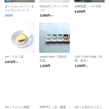
まいにちレコード｜ま
Kijirushi｜クリップボ
岩崎晴彦｜パスタ皿
いにちレコード メモ
ード
6,600円
帳
300円
3,080円～
um｜アルミ皿
awabi ware｜四角豆
Luft｜Erde Plate（沖
豆皿
縄、栃木）
2,970円～
1,430円
1,430円～
um｜アルミ八角皿
高野竹工｜京・嵯峨
um｜お米のろうそく