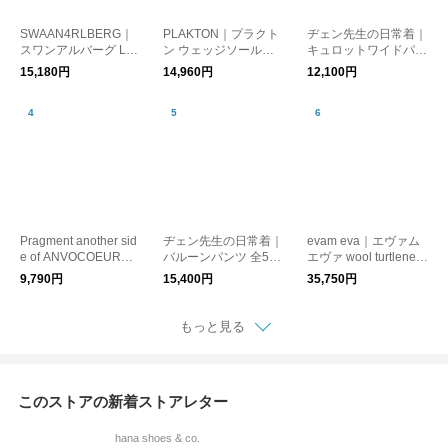
SWAAN4RLBERG｜
PLAKTON｜プラクト
ヂェン先生の日常着｜
スワンアルバーグ LA
ン ウェッジソールバ
キュロットワイドパン
CE-UP SHOES レー
ックベルトサンダル N
ツ 31110402 全4色 レ
15,180円
14,960円
12,100円
スアップシューズ レ
o.663033
ディース ワイドパン
ザースニーカー
ツ
Pragment another sid
ヂェン先生の日常着｜
evam eva｜エヴァム
e of ANVOCOEUR｜
バルーンパンツ 全5色
エヴァ wool turtleneck
プラグメント isoscele
21110255 レディース
ウール タートルネッ
9,790円
15,400円
35,750円
s triangle ニトウヘン
パンツ
ク E253K160 ニット
サンカクケイ 3wayバ
ッグ サコッシュ
もっと見る
このストアの新着ストアレター
hana shoes & co.