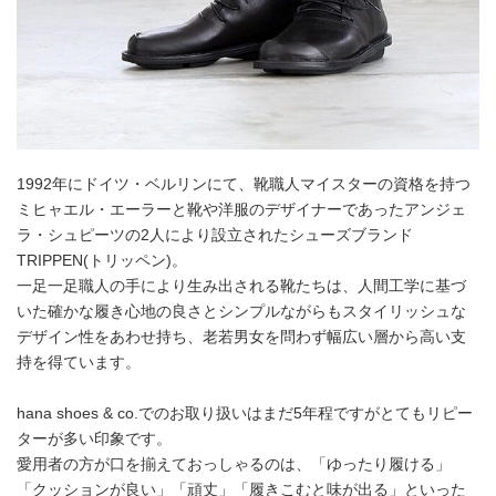
1992年にドイツ・ベルリンにて、靴職人マイスターの資格を持つ
ミヒャエル・エーラーと靴や洋服のデザイナーであったアンジェ
ラ・シュピーツの2人により設立されたシューズブランド
TRIPPEN(トリッペン)。
一足一足職人の手により生み出される靴たちは、人間工学に基づ
いた確かな履き心地の良さとシンプルながらもスタイリッシュな
デザイン性をあわせ持ち、老若男女を問わず幅広い層から高い支
持を得ています。
hana shoes & co.でのお取り扱いはまだ5年程ですがとてもリピー
ターが多い印象です。
愛用者の方が口を揃えておっしゃるのは、「ゆったり履ける」
「クッションが良い」「頑丈」「履きこむと味が出る」といった