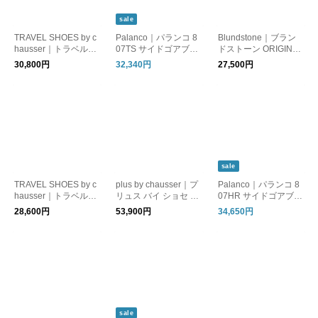
sale
TRAVEL SHOES by c
Palanco｜パランコ 8
Blundstone｜ブラン
hausser｜トラベルシ
07TS サイドゴアブー
ドストーン ORIGINAL
ューズ バイ ショセ TR
ツ タンクソール仕様
S LOW CUT ローカッ
30,800円
32,340円
27,500円
-023 サイドゴアヒー
ト サイドゴアブーツ
ルブーツ
sale
TRAVEL SHOES by c
plus by chausser｜プ
Palanco｜パランコ 8
hausser｜トラベルシ
リュス バイ ショセ P
07HR サイドゴアブー
ューズ バイ ショセ TR
C-5035 チャッカブー
ツ ハーフラバー仕様
28,600円
53,900円
34,650円
-005 サイドゴアブー
ツ
ツ
sale