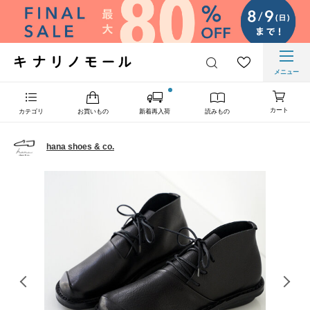
メニュー
カート
カテゴリ
お買いもの
新着再入荷
読みもの
hana shoes & co.