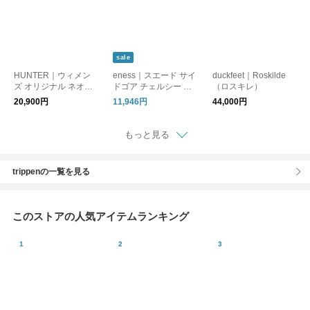
sale
HUNTER｜ウィメン
eness｜スエード サイ
duckfeet｜Roskilde
ズ オリジナル ネオプ
ドゴア チェルシー ブ
（ロスキレ）
レン チェルシーブー
ーツ st-7967-kr
20,900円
11,946円
44,000円
ツ wfs2403nre
もっと見る
trippenの一覧を見る
このストアの人気アイテムランキング