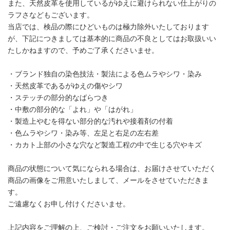
また、天然皮革を使用しているがゆえに避けられない仕上がりの
ラフさなどもございます。
当店では、検品の際にひどいものは極力除外いたしております
が、下記につきましては基本的に商品の不良としてはお取扱いい
たしかねますので、予めご了承くださいませ。
・ブランド独自の染色技法・製法による色ムラやシワ・染み
・天然皮革であるがゆえの傷やシワ
・ステッチの部分的なばらつき
・中敷の部分的な「よれ」や「はがれ」
・製造上やむを得ない部分的な汚れや接着剤の付着
・色ムラやシワ・染み等、左足と右足の左右差
・カカト上部の小さな穴など製造工程の中で生じる穴やキズ
商品の状態について気になられる場合は、お届けさせていただく
商品の画像をご用意いたしまして、メールをさせていただきま
す。
ご遠慮なくお申し付けくださいませ。
上記内容をご理解の上、ご検討・ご注文をお願いいたします。