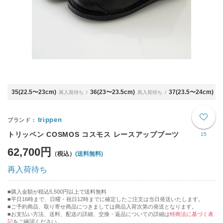
35(22.5〜23cm)
36(23〜23.5cm)
37(23.5〜24cm)
再入荷待ち
再入荷待ち
再
trippen
トリッペン COSMOS コスモス レースアップブーツ
15
62,700円
(送料無料)
再入荷待ち
購入金額が税込5,500円以上で送料無料
平日16時まで、日曜・祝日12時までに確定したご注文は当日発送いたします。
■ご予約商品、取り寄せ商品につきましては商品入荷次第の発送となります。
■お支払い方法、送料、配送の詳細、交換・返品についての詳細は
特商法に基づく表
記
をご確認ください。