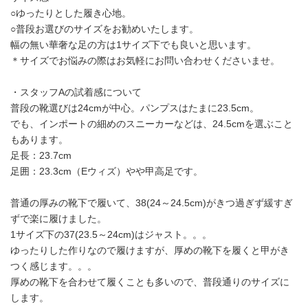
○ゆったりとした履き心地。
○普段お選びのサイズをお勧めいたします。
幅の無い華奢な足の方は1サイズ下でも良いと思います。
＊サイズでお悩みの際はお気軽にお問い合わせくださいませ。
・スタッフAの試着感について
普段の靴選びは24cmが中心。パンプスはたまに23.5cm。
でも、インポートの細めのスニーカーなどは、24.5cmを選ぶこと
もあります。
足長：23.7cm
足囲：23.3cm（Eウィズ）やや甲高足です。
普通の厚みの靴下で履いて、38(24～24.5cm)がきつ過ぎず緩すぎ
ずで楽に履けました。
1サイズ下の37(23.5～24cm)はジャスト。。。
ゆったりした作りなので履けますが、厚めの靴下を履くと甲がき
つく感じます。。。
厚めの靴下を合わせて履くことも多いので、普段通りのサイズに
します。