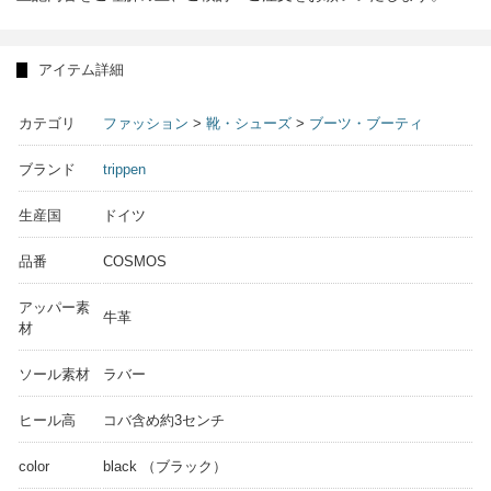
アイテム詳細
カテゴリ
ファッション
>
靴・シューズ
>
ブーツ・ブーティ
ブランド
trippen
生産国
ドイツ
品番
COSMOS
アッパー素
牛革
材
ソール素材
ラバー
ヒール高
コバ含め約3センチ
color
black （ブラック）