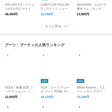
ATELIER 4.5｜アトリ
LOINTS OF HOLLAN
SEGARRA｜セガーラ
エ4.5 A-012 サイドゴ
D｜ロインツ ショート
撥水 トレッキングブ
アブーツ
ブーツ VREDENHEIM
ーツ 6200
48,400円
22,440円
23,980円
37534 FUSION
もっと見る
ブーツ・ブーティの人気ランキング
sale
sale
KEEN｜軽量 防滑 コ
ALM.｜ローブ チュー
Milton Keynes｜スエ
ーサ チェルシー ブー
ル ブーツ ROBE TULL
ード レザー デザート
ツ KOSA CHELSEA k
E BOOTS シアー ショ
ブーツ 9852-1746l
22,000円
10,120円
15,180円
osa-chelsea
ートブーツ スクエア
トゥ チャンキーヒー
ル シューズ アルム