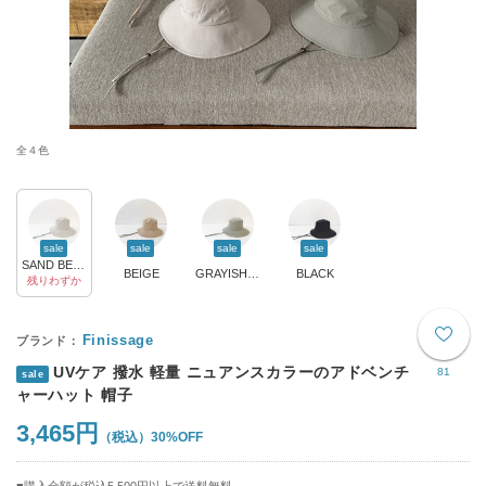
全４色
sale
sale
sale
sale
SAND BEIGE
BEIGE
GRAYISH KHAKI
BLACK
残りわずか
Finissage
UVケア 撥水 軽量 ニュアンスカラーのアドベンチ
81
sale
ャーハット 帽子
3,465円
30%OFF