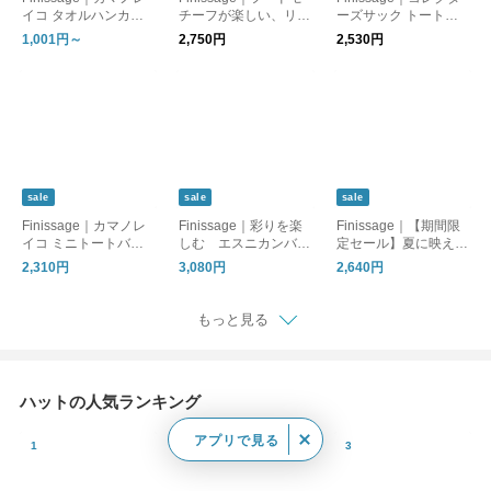
イコ タオルハンカチ
チーフが楽しい、リト
ーズサック トートバ
「ねこの暮らし。」
ルモカストラップミニ
ッグ [ゆうパケット対
1,001円～
2,750円
2,530円
[ゆうパケット対応] ギ
ポーチ
応] ギフト
フト
sale
sale
sale
Finissage｜カマノレ
Finissage｜彩りを楽
Finissage｜【期間限
イコ ミニトートバッ
しむ エスニカンバッ
定セール】夏に映える
グ
グ（Lサイズ）
インドのブロックプリ
2,310円
3,080円
2,640円
ントボレロ 巾着付き
[ギフト] UVケア
もっと見る
ハットの人気ランキング
アプリで見る