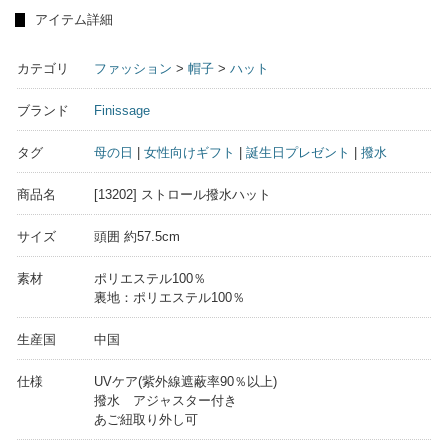
アイテム詳細
カテゴリ
ファッション
>
帽子
>
ハット
ブランド
Finissage
タグ
母の日
|
女性向けギフト
|
誕生日プレゼント
|
撥水
商品名
[13202] ストロール撥水ハット
サイズ
頭囲 約57.5cm
素材
ポリエステル100％
裏地：ポリエステル100％
生産国
中国
仕様
UVケア(紫外線遮蔽率90％以上)
撥水 アジャスター付き
あご紐取り外し可