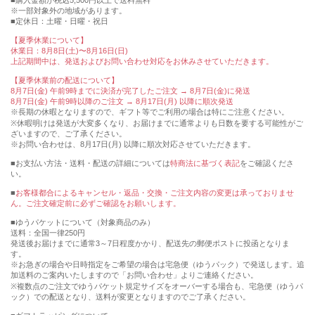
購入金額が税込5,500円以上で送料無料
※一部対象外の地域があります。
定休日：土曜・日曜・祝日
【夏季休業について】
休業日：8月8日(土)〜8月16日(日)
上記期間中は、発送およびお問い合わせ対応をお休みさせていただきます。
【夏季休業前の配送について】
8月7日(金) 午前9時までに決済が完了したご注文 → 8月7日(金)に発送
8月7日(金) 午前9時以降のご注文 → 8月17日(月) 以降に順次発送
※長期の休暇となりますので、ギフト等でご利用の場合は特にご注意ください。
※休暇明けは発送が大変多くなり、お届けまでに通常よりも日数を要する可能性がご
ざいますので、ご了承ください。
※お問い合わせは、8月17日(月) 以降に順次対応させていただきます。
■お支払い方法・送料・配送の詳細については
特商法に基づく表記
をご確認くださ
い。
■
お客様都合によるキャンセル・返品・交換・ご注文内容の変更は承っておりませ
ん。ご注文確定前に必ずご確認をお願いします。
■ゆうパケットについて（対象商品のみ）
送料：全国一律250円
発送後お届けまでに通常3～7日程度かかり、配送先の郵便ポストに投函となりま
す。
※お急ぎの場合や日時指定をご希望の場合は宅急便（ゆうパック）で発送します。追
加送料のご案内いたしますので「お問い合わせ」よりご連絡ください。
※複数点のご注文でゆうパケット規定サイズをオーバーする場合も、宅急便（ゆうパ
ック）での配送となり、送料が変更となりますのでご了承ください。