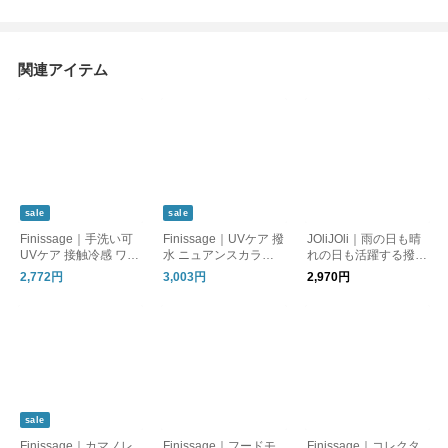
関連アイテム
sale
sale
Finissage｜手洗い可
Finissage｜UVケア 撥
JOliJOli｜雨の日も晴
UVケア 接触冷感 ワイ
水 ニュアンスカラー
れの日も活躍する撥水
ドブリムハット 帽子
のライブリー撥水キャ
キャップ 帽子 [ギフト]
2,772円
3,003円
2,970円
ップ [帽子]
sale
Finissage｜カマノレ
Finissage｜フードモ
Finissage｜コレクタ