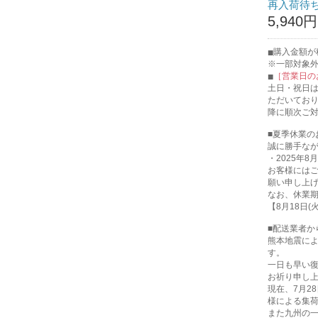
再入荷待
5,940
購入金額が税
※一部対象
［営業日の
土日・祝日
ただいてお
降に順次ご
■夏季休業の
誠に勝手な
・2025年8月
お客様には
願い申し上
なお、休業
【8月18日
■配送業者か
熊本地震に
す。
一日も早い
お祈り申し
現在、7月2
様による集
また九州の