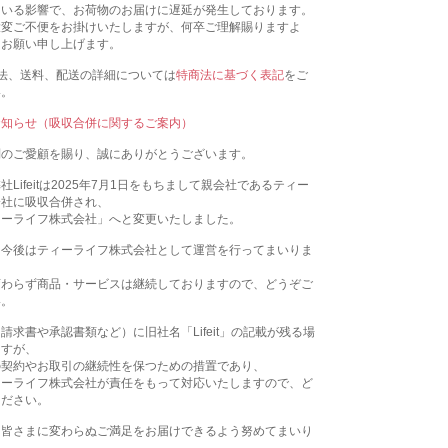
ている影響で、お荷物のお届けに遅延が発生しております。
大変ご不便をお掛けいたしますが、何卒ご理解賜りますよ
くお願い申し上げます。
法、送料、配送の詳細については
特商法に基づく表記
をご
い。
お知らせ（吸収合併に関するご案内）
別のご愛顧を賜り、誠にありがとうございます。
Lifeitは2025年7月1日をもちまして親会社であるティー
会社に吸収合併され、
ィーライフ株式会社」へと変更いたしました。
、今後はティーライフ株式会社として運営を行ってまいりま
変わらず商品・サービスは継続しておりますので、どうぞご
い。
請求書や承認書類など）に旧社名「Lifeit」の記載が残る場
ますが、
の契約やお取引の継続性を保つための措置であり、
ィーライフ株式会社が責任をもって対応いたしますので、ど
ください。
、皆さまに変わらぬご満足をお届けできるよう努めてまいり