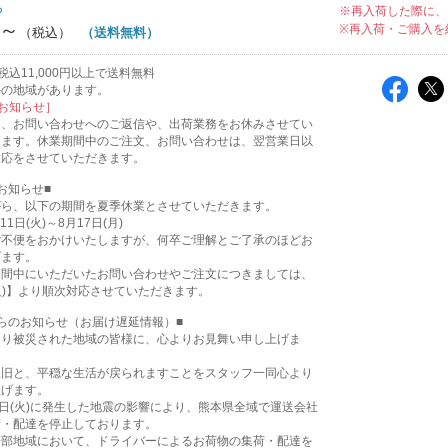
ち
※再入荷した際に、
円～
※再入荷・ご購入を
（送料無料）
込11,000円以上で送料無料
外の地域があります。
お知らせ］
は、お問い合わせへのご返信や、出荷業務をお休みさせてい
ります。休業期間中のご注文、お問い合わせは、翌営業日以
対応をさせていただきます。
お知らせ■
がら、以下の期間を夏季休業とさせていただきます。
11日(火)～8月17日(月)
ご不便をおかけいたしますが、何卒ご理解とご了承のほどお
げます。
期間中にいただいたお問い合わせやご注文につきましては、
(火)】より順次対応させていただきます。
らのお知らせ（お届け遅延情報）■
より被災された地域の皆様に、心よりお見舞い申し上げま
復旧と、平穏な生活が戻られますことをスタッフ一同心より
上げます。
8日(火)に発生した地震の影響により、熊本県全域で運送会社
荷・配達を停止しております。
一部地域において、ドライバーによるお荷物の集荷・配達を