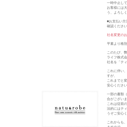
一時中止し
お客様には
う、よろし
■お支払い方
確認くださ
社名変更の
平素より格
このたび、弊社
ライフ株式
社名を「テ
これに伴い
すが、
これまでと
安心くださ
一部の書類（
合がござい
これは従前
法的にはテ
うぞご安心
これからも