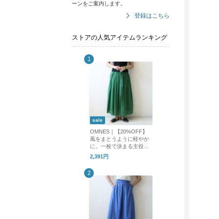
ーンをご案内します。
登録はこちら
ストアの人気アイテムランキング
sale
OMNES｜【20%OFF】
風をまとうように軽やか
に。一枚で決まる主役ロ
ングスカート
2,391円