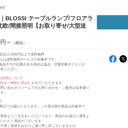
IFE
A｜BLOSSI テーブルランプ/フロアラ
北欧/間接照明【お取り寄せ/大型送
00円～
込11,000円以上で送料無料
テムは送料無料サービスの対象外です。
返品不可の記載がある商品は返品・交換対象外となりま
了承ください。
せ対応について
対応を一時的に停止】
させていただきます。
お問い合わせフォームでのお問い合わせ・ご案内は従来通り
ます。
て
営業日でお届けとなります。（※受注発注商品は対象外で
お客様よりご注文をいただいており、商品のお届けに通常よ
をいただく場合がございます。
ご不便ご迷惑をおかけし誠に申し訳ございませんが、