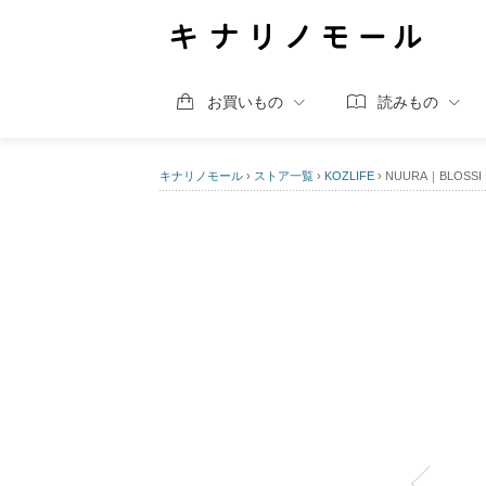
お買いもの
読みもの
キナリノモール
›
ストア一覧
›
KOZLIFE
›
NUURA｜BLO