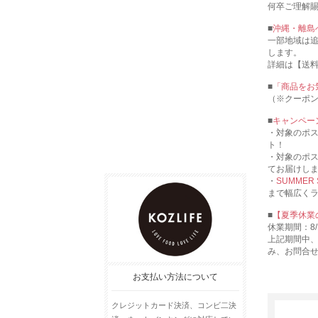
何卒ご理解
■
沖縄・離島
一部地域は
します。
詳細は【送
■
「商品をお
（※クーポ
■
キャンペー
・対象のポ
ト！
・対象のポ
てお届けし
・
SUMMER
まで幅広く
■
【夏季休業
休業期間：8/1
上記期間中
み、お問合
お支払い方法について
クレジットカード決済、コンビ二決