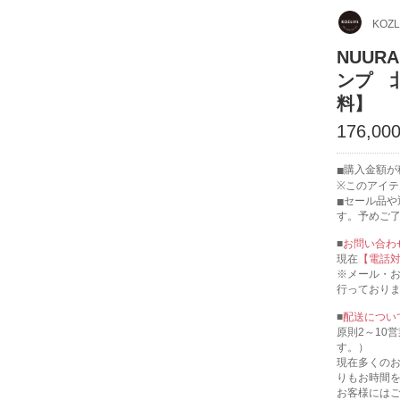
KOZL
NUUR
ンプ 
料】
176,0
購入金額が税
※このアイ
セール品や
す。予めご
■
お問い合わ
現在
【電話
※メール・
行っており
■
配送につい
原則2～10
す。）
現在多くの
りもお時間
お客様には