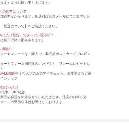
賜りますようお願い申し上げます。
への送料について
追加送料がかかります。配送料は別途メールにてご案内いた
料・配送について】をご確認ください。
気に入り登録」でクーポン配布中！
ンは翌日以降に配布されます）
ン開催中
スターやフレームをご購入で、非売品ポストカードプレゼン
スターとフレーム同時購入いただくと、フレームにセットし
ます
 SALE開催中！
今人気のあのアイテムから、通年使える定番
ラインナップ
のお知らせ】
3(木)・8/14(金)
、商品の発送を休止させていただきます。注文のお申し込
せメールの受信自体はお受けしております。