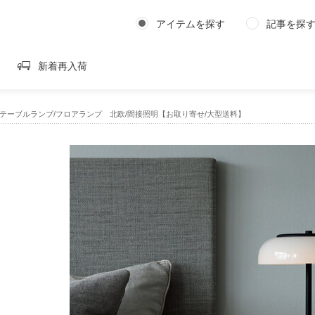
アイテムを探す
記事を探
新着再入荷
SSI テーブルランプ/フロアランプ 北欧/間接照明【お取り寄せ/大型送料】