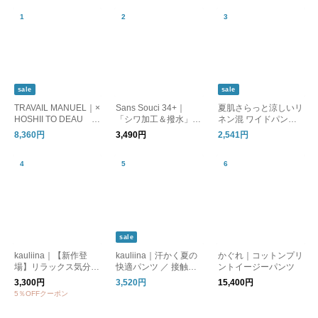
sale
sale
TRAVAIL MANUEL｜×
Sans Souci 34+｜
夏肌さらっと涼しいリ
HOSHII TO DEAU ar
「シワ加工＆撥水」ス
ネン混 ワイドパンツ /
anciato別注 強撚 クー
トレッチ きれいめパ
洗える コットンリネ
8,360円
3,490円
2,541円
ル天竺 アンダー ジョ
ンツ
ン ベイカーワイドパ
ッパーズ パンツ 5083
ンツ
-same1-fn
sale
kauliina｜【新作登
kauliina｜汗かく夏の
かぐれ｜コットンプリ
場】リラックス気分で
快適パンツ ／ 接触冷
ントイージーパンツ
穿ける テーパード ス
感 持続消臭 UVカット
3,300円
3,520円
15,400円
トレッチパンツ ／ ジ
スピードクリーン リ
5％OFFクーポン
ョーゼット素材
ラックスシルエットパ
ンツ