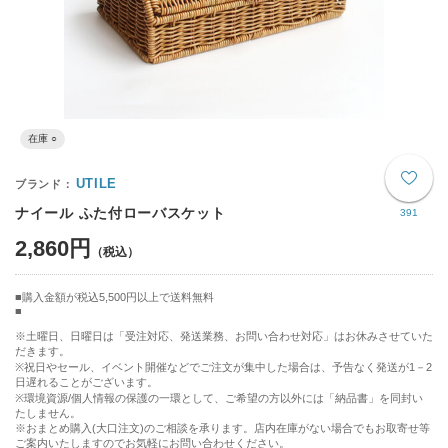
在庫 ○
UTILE
ナイール ふた付ローバスケット
391
2,860円
購入金額が税込5,500円以上で送料無料
※土曜日、日曜日は「受注対応、発送業務、お問い合わせ対応」はお休みさせていた
だきます。
※祝日やセール、イベント開催などでご注文が集中した場合は、予告なく発送が1－2
日遅れることがございます。
※環境資源/個人情報の保護の一環として、ご希望の方以外には「納品書」を同封い
たしません。
※おまとめ購入(大口注文)のご相談を承ります。店内在庫がない場合でもお取寄せ等
ご案内いたしますのでお気軽にお問い合わせください。