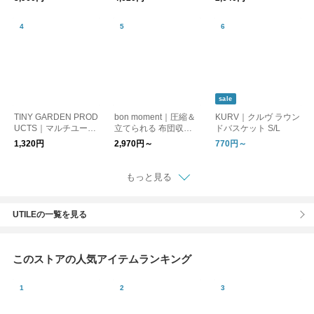
納
収納 マグネット付き
sale
TINY GARDEN PROD
bon moment｜圧縮＆
KURV｜クルヴ ラウン
UCTS｜マルチユース
立てられる 布団収納
ドバスケット S/L
コンテナ M
袋／敷き布団収納袋
1,320円
2,970円～
770円～
布団収納ケース 圧縮
ケース【消臭・炭シー
ト入り】
もっと見る
UTILEの一覧を見る
このストアの人気アイテムランキング