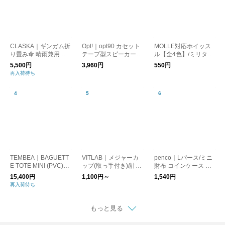
CLASKA｜ギンガム折
Opt!｜opt90 カセット
MOLLE対応ホイッス
り畳み傘 晴雨兼用
テープ型スピーカー/B
ル【全4色】/ミリタリ
（遮光）
luetooth
ー 笛 防災
5,500円
3,960円
550円
再入荷待ち
TEMBEA｜BAGUETT
VITLAB｜メジャーカ
penco｜Lパース/ミニ
E TOTE MINI (PVC)
ップ(取っ手付き)/計量
財布 コインケース カ
DOG-1/トートバッグ
カップ ドイツ製
ードケース
15,400円
1,100円～
1,540円
犬
再入荷待ち
もっと見る