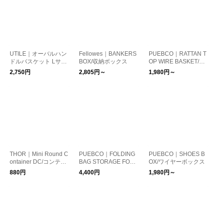
UTILE｜オーバルハン
Fellowes｜BANKERS
PUEBCO｜RATTAN T
ドルバスケット Lサイ
BOX/収納ボックス
OP WIRE BASKET/ワ
ズ ブラウン
イヤーバスケット ラ
2,750円
2,805円～
1,980円～
タン
THOR｜Mini Round C
PUEBCO｜FOLDING
PUEBCO｜SHOES B
ontainer DC/コンテナ
BAG STORAGE FOR
OX/ワイヤーボックス
収納 小物入れ
CAFE/カバン置き 荷
880円
4,400円
1,980円～
物置き