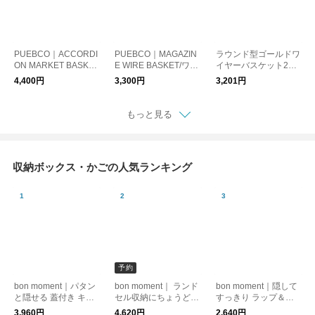
PUEBCO｜ACCORDI
PUEBCO｜MAGAZIN
ラウンド型ゴールドワ
ON MARKET BASKE
E WIRE BASKET/ワイ
イヤーバスケット2レ
T/バスケット マーケッ
ヤーバスケット
イヤー/スタンドバス
4,400円
3,300円
3,201円
トバッグ マルシェバ
ケット
ッグ
もっと見る
収納ボックス・かごの人気ランキング
予約
bon moment｜パタン
bon moment｜ ランド
bon moment｜隠して
と隠せる 蓋付き キャ
セル収納にちょうどい
すっきり ラップ＆ポ
スター付き収納
い キャスター付き収
リ袋収納ホルダー 4本
3,960円
4,620円
2,640円