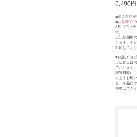
6,490円
購入金額が税
お盆期間中
8月11日（
す。
上記期間中の
します。※
対応してお
■お届け日に
土日祝日は
ております
配達日時に
すようお願
セール品に
交換はでき