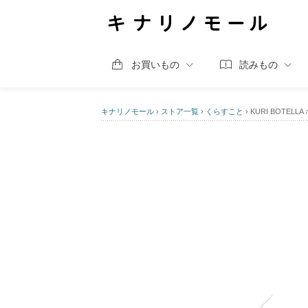
お買いもの
読みもの
キナリノモール
›
ストア一覧
›
くらすこと
›
KURI BOTE