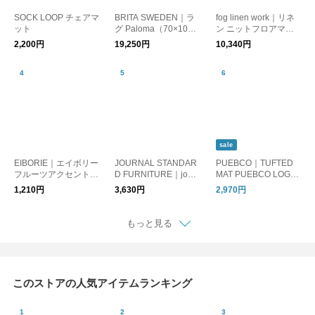
SOCK LOOP チェアマ
BRITA SWEDEN｜ラ
fog linen work｜リネ
ット
グ Paloma（70×100c
ン ニットフロアマッ
m）
ト fog linen work
2,200円
19,250円
10,340円
フォグリネンワーク
sale
EIBORIE｜エイボリー
JOURNAL STANDAR
PUEBCO｜TUFTED
フルーツアクセントマ
D FURNITURE｜jour
MAT PUEBCO LOGO/
ット
nal standard Furniture
玄関マット ドアマッ
1,210円
3,630円
2,970円
ジャーナルスタンダー
ト
ドファニチャー FERN
ERO MAT 50x70 フ
もっと見る
ェルネロマット
このストアの人気アイテムランキング