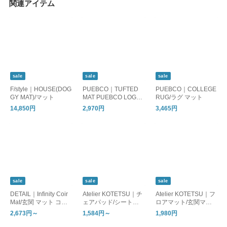
関連アイテム
sale
sale
sale
F/style｜HOUSE(DOG
PUEBCO｜TUFTED
PUEBCO｜COLLEGE
GY MAT)/マット
MAT PUEBCO LOGO/
RUG/ラグ マット
玄関マット ドアマッ
14,850円
2,970円
3,465円
ト
sale
sale
sale
DETAIL｜Infinity Coir
Atelier KOTETSU｜チ
Atelier KOTETSU｜フ
Mat/玄関 マット ココ
ェアパッド/シートク
ロアマット/玄関マッ
ヤシ
ッション 椅子
ト キッチンマット
2,673円～
1,584円～
1,980円