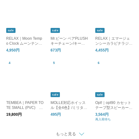
sale
sale
sale
RELAX｜Moon Temp
Mr.ビーン ベアPLUSH
RELAX｜エマージェ
o Clock ムーンテンポ
キーチェーン/キーホ
ンシーカラビナラジ
クロック/置時計 目覚
ルダー
オ/ラジオ 懐中電灯 モ
4,950円
673円
4,455円
まし時計
バイルバッテリー 防
災
sale
sale
TEMBEA｜PAPER TO
MOLLE対応ホイッス
Opt!｜opt90 カセット
TE SMALL (PVC) D
ル【全4色】/ミリタリ
テープ型スピーカー/B
OG-1/トートバッグ 犬
ー 笛 防災
luetooth
19,800円
495円
3,564円
再入荷待ち
もっと見る