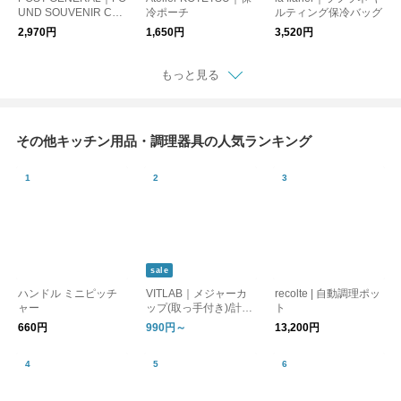
UND SOUVENIR CO
冷ポーチ
ルティング保冷バッグ
OLER BAG / ファウン
2,970円
1,650円
3,520円
ドスーベニア クーラ
ーバッグ
もっと見る
その他キッチン用品・調理器具の人気ランキング
sale
ハンドル ミニピッチ
VITLAB｜メジャーカ
recolte | 自動調理ポッ
ャー
ップ(取っ手付き)/計量
ト
カップ ドイツ製
660円
990円～
13,200円