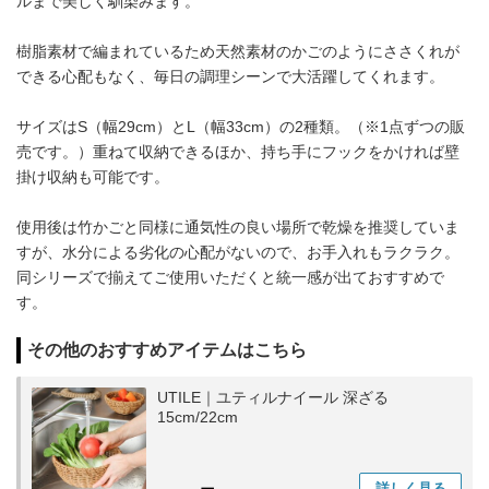
ルまで美しく馴染みます。
樹脂素材で編まれているため天然素材のかごのようにささくれが
できる心配もなく、毎日の調理シーンで大活躍してくれます。
サイズはS（幅29cm）とL（幅33cm）の2種類。（※1点ずつの販
売です。）重ねて収納できるほか、持ち手にフックをかければ壁
掛け収納も可能です。
使用後は竹かごと同様に通気性の良い場所で乾燥を推奨していま
すが、水分による劣化の心配がないので、お手入れもラクラク。
同シリーズで揃えてご使用いただくと統一感が出ておすすめで
す。
その他のおすすめアイテムはこちら
UTILE｜ユティルナイール 深ざる
15cm/22cm
詳しく
見る