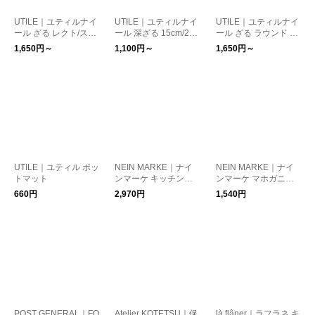
UTILE｜ユティルナイ
UTILE｜ユティルナイ
UTILE｜ユティルナイ
ール ざる レクト/スク
ール 深ざる 15cm/22c
ール ざる ラウンド S/
エア
m
L
1,650円～
1,100円～
1,650円～
UTILE｜ユティル ポッ
NEIN MARKE｜ナイ
NEIN MARKE｜ナイ
トマット
ンマーケ キッチンペ
ンマーケ マホガニー
ーパースタンド
トリベット
660円
2,970円
1,540円
POST GENERAL｜FO
Atelier KOTETSU｜保
là flâner｜ラフラネ キ