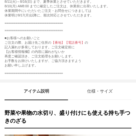
8/11(火)～8/16(日) まで、夏季休業とさせていただきます。
8/10(月) AM8:00 までに確定したご注文は、休業前に出荷いたします。
休業期間中にいただいたご注文・お問合せにつきましては
休業明け8/17(月)以降に、順次対応とさせていただきます。
================================
================================
■お客様へのお願いごと
ご注文の際、お届け先ご住所の
【番地】【電話番号】
の
記入漏れが多発しております。ご注文確定前に
【お客様情報欄】の内容に漏れがないか
再度ご確認頂き、ご注文処理をお願いします。
お手数をお掛けいたしますが、ご協力頂きますよう
お願い申し上げます。
================================
アイテム説明
仕様・サイズ
野菜や果物の水切り、盛り付けにも使える持ち手つ
きのざる