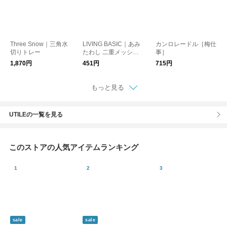
Three Snow｜三角水
LIVING BASIC｜あみ
カンロレードル［梅仕
切りトレー
たわし 二重メッシュ
事］
紐付き キッチン用品
1,870円
451円
715円
洗い物 食器洗い 日本
製
もっと見る
UTILEの一覧を見る
このストアの人気アイテムランキング
sale
sale