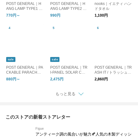
POST GENERAL｜H
POST GENERAL｜H
nooks｜イエティ ハン
ANG LAMP TYPE1 ハ
ANG LAMP TYPE2 ハ
ドタオル
ングランプ タイプワ
ングランプ タイプツ
770円～
990円
1,100円
ン
ー
sale
sale
POST GENERAL｜PA
POST GENERAL｜TR
POST GENERAL｜TR
CKABLE PARACHUT
I-PANEL SOLAR CHA
ASH IT / トラッシュイ
E NYLON BAG
RGED LED LIGHT / ト
ット
880円～
2,475円
2,860円
リパネル ソーラーチ
ャージド エルイーデ
ィーライト
もっと見る
このストアの新着ストアレター
Figue
アンティーク調の風合いが魅力🍂人気の木製ディッシ