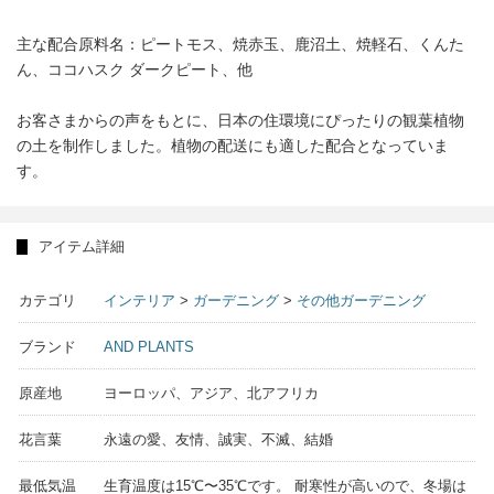
主な配合原料名：ピートモス、焼赤玉、鹿沼土、焼軽石、くんた
ん、ココハスク ダークピート、他
お客さまからの声をもとに、日本の住環境にぴったりの観葉植物
の土を制作しました。植物の配送にも適した配合となっていま
す。
アイテム詳細
カテゴリ
インテリア
>
ガーデニング
>
その他ガーデニング
ブランド
AND PLANTS
原産地
ヨーロッパ、アジア、北アフリカ
花言葉
永遠の愛、友情、誠実、不滅、結婚
最低気温
生育温度は15℃〜35℃です。 耐寒性が高いので、冬場は