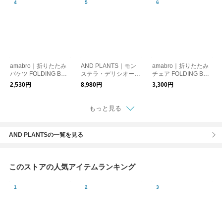
amabro｜折りたたみ
AND PLANTS｜モン
amabro｜折りたたみ
バケツ FOLDING BUC
ステラ・デリシオーサ
チェア FOLDING BEL
KET【アウトドア】
S
T STOOL【アウトド
2,530円
8,980円
3,300円
【ガーデニング】
ア・ガーデニング】
【椅子・スツール】
もっと見る
AND PLANTSの一覧を見る
このストアの人気アイテムランキング