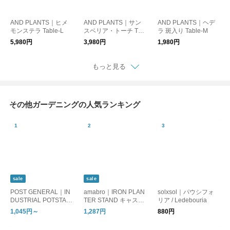
AND PLANTS｜ヒメ
AND PLANTS｜サン
AND PLANTS｜ヘデ
モンステラ Table-L
スベリア・トーチ Tab
ラ 斑入り Table-M
le-S
5,980円
3,980円
1,980円
もっと見る
その他ガーデニングの人気ランキング
sale
sale
POST GENERAL｜IN
amabro｜IRON PLAN
solxsol｜パウシフォ
DUSTRIAL POTSTAN
TER STAND キャスタ
リア / Ledebouria
D TRIO / インダストリ
ー付きのプランタース
1,045円～
1,287円
880円
アル ポットスタンド
タンド
トリオ S/L