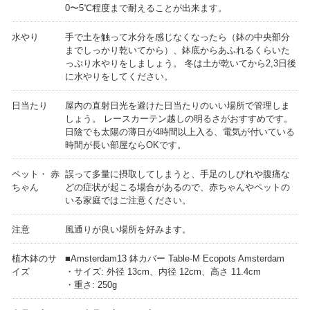
0〜5℃程度まで耐えることが出来ます。
水やり
手で土を触って水分を感じなくなったら（鉢の中央部分
までしっかり乾いてから）、鉢底からあふれるくらいた
っぷり水やりをしましょう。 冬は土が乾いてから2,3日後
に水やりをしてください。
日当たり
屋内の直射日光を避けた日当たりのいい場所で管理しま
しょう。 レースカーテン越しの明るさがおすすめです。
日陰でも太陽の薄日が4時間以上入る、電気が付いている
時間が長い部屋ならOKです。
ペット・ 赤
誤って多量に摂取してしまうと、手足のしびれや腹痛な
ちゃん
どの症状が起こる場合があるので、赤ちゃんやペットの
いる家庭ではご注意ください。
注意
風通りが良い場所を好みます。
植木鉢のサ
■Amsterdam13 鉢カバー Table-M Ecopots Amsterdam
イズ
・サイズ: 外径 13cm、内径 12cm、高さ 11.4cm
・重さ: 250g