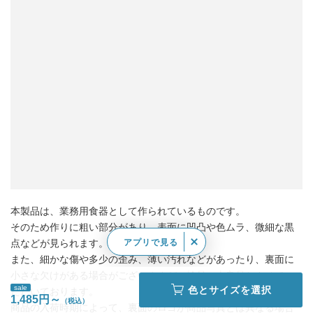
本製品は、業務用食器として作られているものです。
そのため作りに粗い部分があり、表面に凹凸や色ムラ、微細な黒
点などが見られます。
アプリで見る
また、細かな傷や多少の歪み、薄い汚れなどがあったり、裏面に
小さな欠けがある場合がございますが、検品の上良品とさせてい
sale
色とサイズを選択
ただいております。
1,485円～
商品の入荷時期によって、裏面のロゴが商品写真とは異なる場合