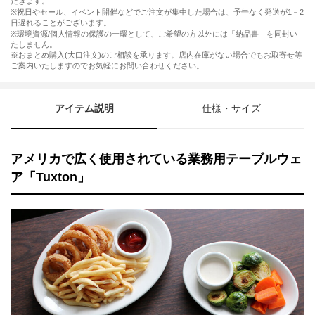
だきます。
※祝日やセール、イベント開催などでご注文が集中した場合は、予告なく発送が1－2
日遅れることがございます。
※環境資源/個人情報の保護の一環として、ご希望の方以外には「納品書」を同封い
たしません。
※おまとめ購入(大口注文)のご相談を承ります。店内在庫がない場合でもお取寄せ等
ご案内いたしますのでお気軽にお問い合わせください。
アイテム説明
仕様・サイズ
アメリカで広く使用されている業務用テーブルウェ
ア「Tuxton」