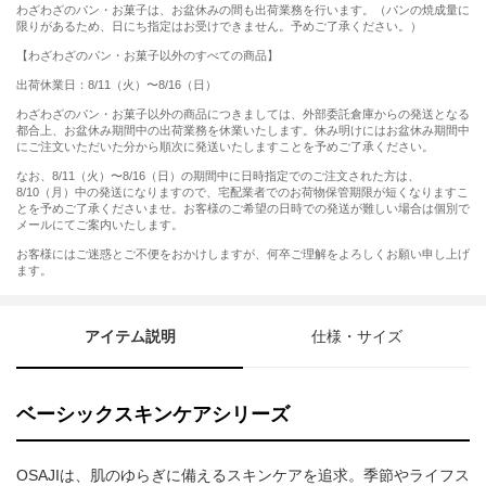
わざわざのパン・お菓子は、お盆休みの間も出荷業務を行います。（パンの焼成量に
限りがあるため、日にち指定はお受けできません。予めご了承ください。）
【わざわざのパン・お菓子以外のすべての商品】
出荷休業日：8/11（火）〜8/16（日）
わざわざのパン・お菓子以外の商品につきましては、外部委託倉庫からの発送となる
都合上、お盆休み期間中の出荷業務を休業いたします。休み明けにはお盆休み期間中
にご注文いただいた分から順次に発送いたしますことを予めご了承ください。
なお、8/11（火）〜8/16（日）の期間中に日時指定でのご注文された方は、
8/10（月）中の発送になりますので、宅配業者でのお荷物保管期限が短くなりますこ
とを予めご了承くださいませ。お客様のご希望の日時での発送が難しい場合は個別で
メールにてご案内いたします。
お客様にはご迷惑とご不便をおかけしますが、何卒ご理解をよろしくお願い申し上げ
ます。
アイテム説明
仕様・サイズ
ベーシックスキンケアシリーズ
OSAJIは、肌のゆらぎに備えるスキンケアを追求。季節やライフス