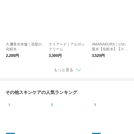
久邇香水本舗｜花梨の
ナイアード｜アルガン
AMANAKURA｜びわ
化粧水
クリーム
葉水【化粧水】【スキ
ンケア】
2,200円
3,300円
3,520円
もっと見る
その他スキンケアの人気ランキング