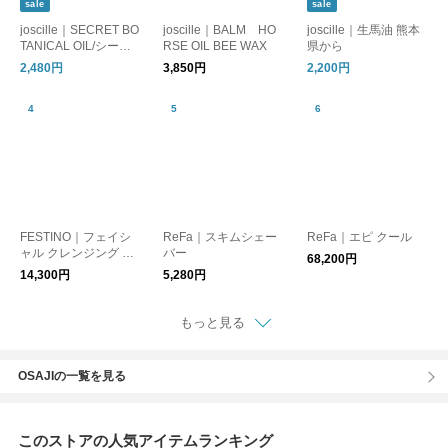
sale
sale
joscille｜SECRET BO
joscille｜BALM HO
joscille｜生馬油 熊本
TANICAL OIL/シーク
RSE OIL BEE WAX
県から
レットボタニカルオイ
2,480円
3,850円
2,200円
ル
FESTINO｜フェイシ
ReFa｜スキムシェー
ReFa｜エピ クール
ャル クレンジング ナ
バー
68,200円
ノスチーマー
14,300円
5,280円
もっと見る
OSAJIの一覧を見る
このストアの人気アイテムランキング