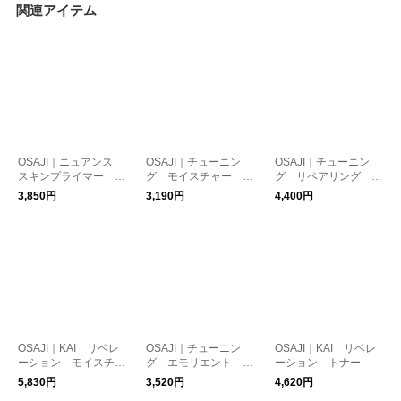
関連アイテム
OSAJI｜ニュアンス
OSAJI｜チューニン
OSAJI｜チューニン
スキンプライマー U
グ モイスチャー ジ
グ リペアリング セ
V
ェル
ラム
3,850円
3,190円
4,400円
OSAJI｜KAI リベレ
OSAJI｜チューニン
OSAJI｜KAI リベレ
ーション モイスチャ
グ エモリエント ク
ーション トナー
ライザー
リーム
5,830円
3,520円
4,620円