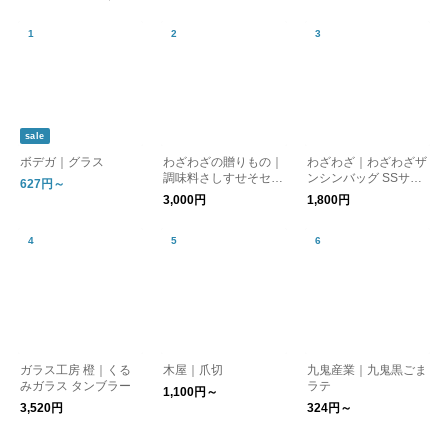
sale
ボデガ｜グラス
わざわざの贈りもの｜
わざわざ｜わざわざザ
調味料さしすせそセッ
ンシンバッグ SSサイ
627円～
ト【ギフト】
ズ 【エコバッグ】
3,000円
1,800円
【バッグ】
ガラス工房 橙｜くる
木屋｜爪切
九鬼産業｜九鬼黒ごま
みガラス タンブラー
ラテ
1,100円～
3,520円
324円～