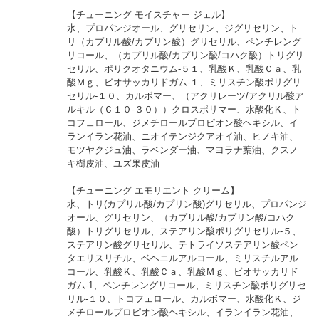
【チューニング モイスチャー ジェル】
水、プロパンジオール、グリセリン、ジグリセリン、ト
リ（カプリル酸/カプリン酸）グリセリル、ペンチレング
リコール、（カプリル酸/カプリン酸/コハク酸）トリグリ
セリル、ポリクオタニウム-５１、乳酸Ｋ、乳酸Ｃａ、乳
酸Ｍｇ、ビオサッカリドガム-１、ミリスチン酸ポリグリ
セリル-１０、カルボマー、（アクリレーツ/アクリル酸ア
ルキル（Ｃ１０-３０））クロスポリマー、水酸化Ｋ、ト
コフェロール、ジメチロールプロピオン酸ヘキシル、イ
ランイラン花油、ニオイテンジクアオイ油、ヒノキ油、
モツヤクジュ油、ラベンダー油、マヨラナ葉油、クスノ
キ樹皮油、ユズ果皮油
【チューニング エモリエント クリーム】
水、トリ(カプリル酸/カプリン酸)グリセリル、プロパンジ
オール、グリセリン、（カプリル酸/カプリン酸/コハク
酸）トリグリセリル、ステアリン酸ポリグリセリル-５、
ステアリン酸グリセリル、テトライソステアリン酸ペン
タエリスリチル、ベヘニルアルコール、ミリスチルアル
コール、乳酸Ｋ、乳酸Ｃａ、乳酸Ｍｇ、ビオサッカリド
ガム-1、ペンチレングリコール、ミリスチン酸ポリグリセ
リル-１０、トコフェロール、カルボマー、水酸化Ｋ、ジ
メチロールプロピオン酸ヘキシル、イランイラン花油、