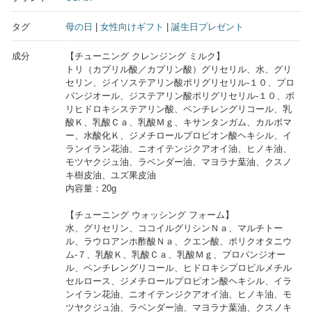
タグ
母の日
|
女性向けギフト
|
誕生日プレゼント
成分
【チューニング クレンジング ミルク】
トリ（カプリル酸／カプリン酸）グリセリル、水、グリ
セリン、ジイソステアリン酸ポリグリセリル-１０、プロ
パンジオール、ジステアリン酸ポリグリセリル-１０、ポ
リヒドロキシステアリン酸、ペンチレングリコール、乳
酸Ｋ、乳酸Ｃａ、乳酸Ｍｇ、キサンタンガム、カルボマ
ー、水酸化Ｋ、ジメチロールプロピオン酸ヘキシル、イ
ランイラン花油、ニオイテンジクアオイ油、ヒノキ油、
モツヤクジュ油、ラベンダー油、マヨラナ葉油、クスノ
キ樹皮油、ユズ果皮油
内容量：20g
【チューニング ウォッシング フォーム】
水、グリセリン、ココイルグリシンＮａ、マルチトー
ル、ラウロアンホ酢酸Ｎａ、クエン酸、ポリクオタニウ
ム-７、乳酸Ｋ、乳酸Ｃａ、乳酸Ｍｇ、プロパンジオー
ル、ペンチレングリコール、ヒドロキシプロピルメチル
セルロース、ジメチロールプロピオン酸ヘキシル、イラ
ンイラン花油、ニオイテンジクアオイ油、ヒノキ油、モ
ツヤクジュ油、ラベンダー油、マヨラナ葉油、クスノキ