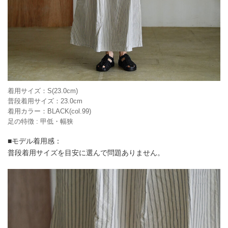
着用サイズ：S(23.0cm)
普段着用サイズ：23.0cm
着用カラー：BLACK(col.99)
足の特徴 : 甲低・幅狭
■モデル着用感：
普段着用サイズを目安に選んで問題ありません。