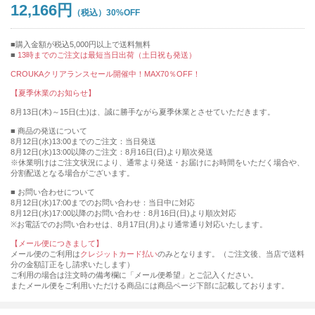
12,166円
30%OFF
購入金額が税込5,000円以上で送料無料
13時までのご注文は最短当日出荷（土日祝も発送）
CROUKAクリアランスセール開催中！MAX70％OFF！
【夏季休業のお知らせ】
8月13日(木)～15日(土)は、誠に勝手ながら夏季休業とさせていただきます。
■ 商品の発送について
8月12日(水)13:00までのご注文：当日発送
8月12日(水)13:00以降のご注文：8月16日(日)より順次発送
※休業明けはご注文状況により、通常より発送・お届けにお時間をいただく場合や、
分割配送となる場合がございます。
■ お問い合わせについて
8月12日(水)17:00までのお問い合わせ：当日中に対応
8月12日(水)17:00以降のお問い合わせ：8月16日(日)より順次対応
※お電話でのお問い合わせは、8月17日(月)より通常通り対応いたします。
【メール便につきまして】
メール便のご利用は
クレジットカード払い
のみとなります。（ご注文後、当店で送料
分の金額訂正をし請求いたします）
ご利用の場合は注文時の備考欄に「メール便希望」とご記入ください。
またメール便をご利用いただける商品には商品ページ下部に記載しております。