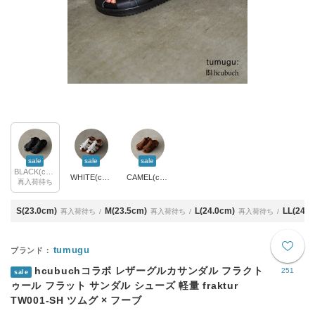
sale
sale
sale
BLACK(col.99)
WHITE(col.01)
CAMEL(col.11)
再入荷待ち
S(23.0cm)
M(23.5cm)
L(24.0cm)
LL(24.5
再入荷待ち
再入荷待ち
再入荷待ち
tumugu
hcubuchコラボ レザーグルカサンダル フラクト
251
sale
ゥール フラット サンダル シューズ 軽量 fraktur
TW001-SH ツムグ × フーブ