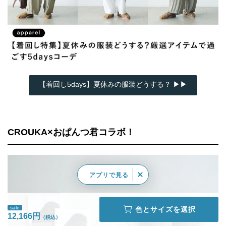
【着回し5days】夏休みの服装どうする？ ▶▶
CROUKA×おぱんつ君コラボ！
アプリで見る
sale
色とサイズを選択
12,166円