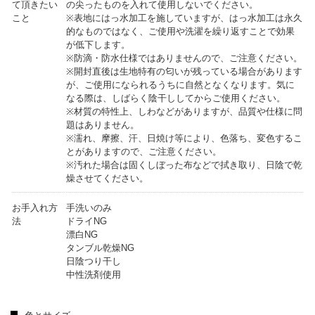
て頂きたい
の尖ったものを入れて使用しないでください。
こと
※表地にはっ水加工を施していますが、はっ水加工は永久
的なものではなく、ご使用や洗濯を繰り返すことで効果
が低下します。
※防滴・防水仕様ではありませんので、ご注意ください。
※開封直後は生地特有の匂いが残っている場合があります
が、ご使用になられるうちに自然となくなります。気に
なる際は、しばらく陰干ししてからご使用ください。
※材質の特性上、しわなどがありますが、品質や仕様に問
題はありません。
※濡れ、摩擦、汗、日焼け等により、色落ち、変色するこ
とがありますので、ご注意ください。
※汚れた場合は固くしぼった布などで拭き取り、日陰で乾
燥させてください。
お手入れ方
手洗いのみ
法
ドライNG
漂白NG
タンブル乾燥NG
日陰つり干し
中性洗剤使用