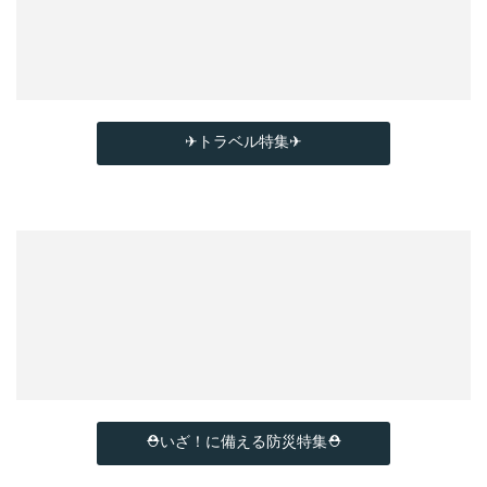
✈トラベル特集✈
⛑いざ！に備える防災特集⛑