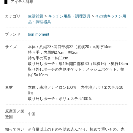
アイテム詳細
カテゴリ
生活雑貨
>
キッチン用品・調理器具
>
その他キッチン用
品・調理器具
ブランド
bon moment
サイズ
本体：約縦23×開口部横32（底横20）×奥行14cm
持ち手：内周約27cm、幅2cm
持ち手の高さ：約11cm
取り外しポーチ：縦19×開口部横30（底横16）×奥行13cm
取り外しポーチの内側ポケット：メッシュポケット、幅
約15×10cm
素材
本体：表地／ナイロン100％ 内生地／ポリエステル10
0％
取り外しポーチ：ポリエステル100％
原産国／製
中国
造国
知っておい
※容量以上のものを詰め込んだり、極めて重いもの、先