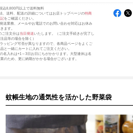
税込8,800円以上で送料無料
法、送料、配送の詳細についてはお店トップページの
特商
表記
をご確認ください。
、発送業務、メールやお電話でのお問い合わせ対応はお休み
だきます。
までのご注文分は
当日発送
いたします。（ご注文手続きが完了し
特注品等の場合を除く）
にラッピング可否が異なりますので、各商品ページをよくご
商品と一緒にカートに入れてご注文ください。
への名入れは+1～3日お日にちがかかります。大型連休は名
休業のため、更に納期がかかる場合がございます。
蚊帳生地の通気性を活かした野菜袋