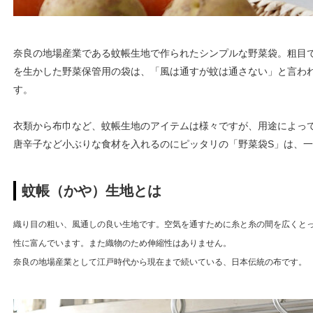
奈良の地場産業である蚊帳生地で作られたシンプルな野菜袋。粗目
を生かした野菜保管用の袋は、「風は通すが蚊は通さない」と言わ
す。
衣類から布巾など、蚊帳生地のアイテムは様々ですが、用途によっ
唐辛子など小ぶりな食材を入れるのにピッタリの「野菜袋S」は、
蚊帳（かや）生地とは
織り目の粗い、風通しの良い生地です。空気を通すために糸と糸の間を広くと
性に富んでいます。また織物のため伸縮性はありません。
奈良の地場産業として江戸時代から現在まで続いている、日本伝統の布です。