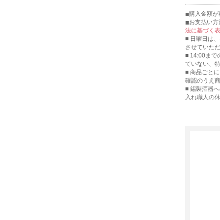
購入金額が
お支払い方
法に基づく
■ 日曜日は
させていた
■ 14:00
ていない、
■ 商品ごと
確認のうえ
■ 錫製酒器
入れ職人の