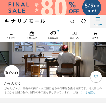
メニュー
カート
カテゴリ
お買いもの
新着再入荷
読みもの
がらんどう
がらんどうは、富山県の高岡大仏の隣にある手仕事品を扱うお店です。地元富山の
ものから全国のもの、国外の手工業も取り扱っています。 土地...
つづきを読む