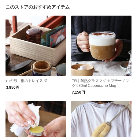
このストアのおすすめアイテム
山の形｜桐のトレイ S 深
TG｜耐熱グラスマグ カプチーノマ
グ 680ml Cappuccino Mug
3,850円
7,150円