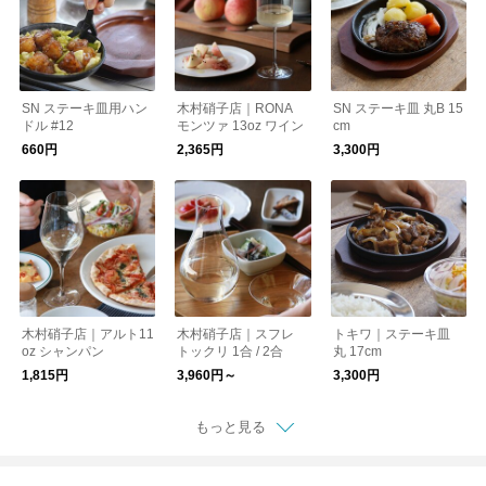
SN ステーキ皿用ハン
木村硝子店｜RONA
SN ステーキ皿 丸B 15
ドル #12
モンツァ 13oz ワイン
cm
660円
2,365円
3,300円
木村硝子店｜アルト11
木村硝子店｜スフレ
トキワ｜ステーキ皿
oz シャンパン
トックリ 1合 / 2合
丸 17cm
1,815円
3,960円～
3,300円
もっと見る