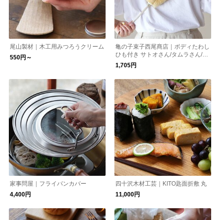
尾山製材｜木工用みつろうクリーム
亀の子束子西尾商店｜ボディたわし
ひも付き サトオさん/タムラさん/ナ
550円～
リタくん/ニシオくん
1,705円
家事問屋｜フライパンカバー
四十沢木材工芸｜KITO匙面折敷 丸
4,400円
11,000円