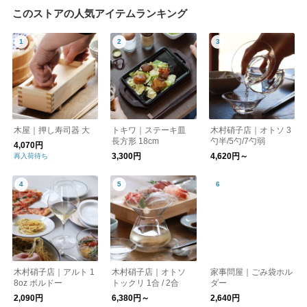
このストアの人気アイテムランキング
木屋｜押し寿司器 大
トキワ｜ステーキ皿
木村硝子店｜オトソ 3
長方形 18cm
勺半/5勺/7勺弱
4,070円
3,300円
4,620円～
再入荷待ち
木村硝子店｜アルト 1
木村硝子店｜オトソ
家事問屋｜ごみ袋ホル
8oz ボルドー
トックリ 1合 / 2合
ダー
2,090円
6,380円～
2,640円