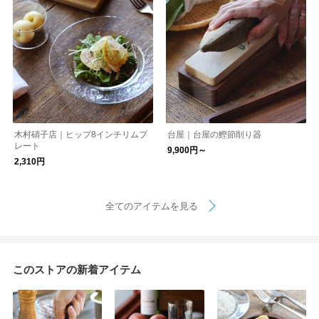
木村硝子店｜ヒップ8インチリムプ
台屋｜台屋の鰹節削り器
レート
9,900円～
2,310円
全てのアイテムを見る
このストアの新着アイテム