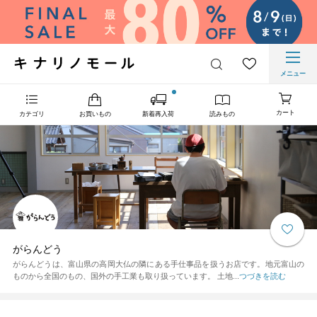
メニュー
カート
カテゴリ
お買いもの
新着再入荷
読みもの
がらんどう
がらんどうは、富山県の高岡大仏の隣にある手仕事品を扱うお店です。地元富山の
ものから全国のもの、国外の手工業も取り扱っています。 土地...
つづきを読む