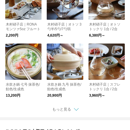
木村硝子店｜RONA
木村硝子店｜オトソ 3
木村硝子店｜オトソ
モンツァ5oz フルート
勺半/5勺/7勺弱
トックリ 1合 / 2合
2,200円
4,620円～
6,380円～
水炊き鍋 七号 抹茶色/
水炊き鍋 九号 抹茶色/
木村硝子店｜スフレ
飴色/生成色
飴色/生成色
トックリ 1合 / 2合
13,200円
20,900円
3,960円～
もっと見る