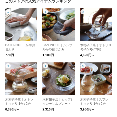
このストアの人気アイテムランキング
BAN INOUE｜かやお
BAN INOUE｜シンプ
木村硝子店｜オトソ 3
台ふき
ルかや鍋つかみ
勺半/5勺/7勺弱
770円
1,100円
4,620円～
木村硝子店｜オトソ
木村硝子店｜ヒップ8
木村硝子店｜スフレ
トックリ 1合 / 2合
インチリムプレート
トックリ 1合 / 2合
6,380円～
2,310円
3,960円～