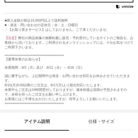
購入金額が税込15,000円以上で送料無料
・発送・問い合わせの定休日：水・土・日曜日
・【お取り置きサービス】はしておりません。ご了承くださいませ。
【注意】
弊社の商品画像の無断転載し販売・予約受付しているサイトのご報告を、お
客様から頂いております。ご利用されるオンラインショップには、十分お気をつけて
ご利用下さいませ。
================================
【夏季休業のお知らせ】
休業期間：8/3（月）及び 8/12（水）～ 8/16（日）
誠に勝手ながら、上記期間中は発送・お問い合わせ対応をお休みさせていただきま
す。
8/10(月)9:00以降のご注文は、8/17(月)より順次対応いたします。
休業中もご注文は24時間受付しておりますが、連休前後は混雑が予想されますの
で、余裕を持ったご注文をお願い申し上げます。
お客様にはご不便をおかけいたしますが、何卒よろしくお願いいたします。
================================
アイテム説明
仕様・サイズ