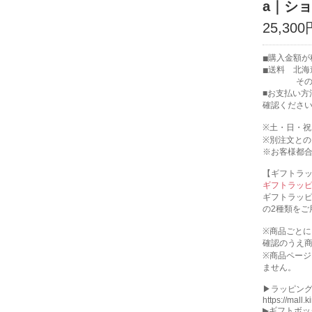
a｜シ
25,30
購入金額が税
送料 北海
その他の地
■お支払い方
確認くださ
※土・日・
※別注文と
※お客様都
【ギフトラ
ギフトラッ
ギフトラッ
の2種類をご
※商品ごと
確認のうえ
※商品ペー
ません。
▶︎ラッピン
https://mall.
▶︎ギフトボ