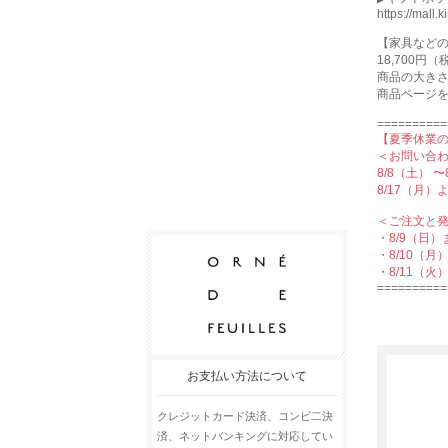
https://mall.
【家具など
18,700
商品の⼤き
商品ページ
==========
【夏季休業
＜お問い合
8/8（土） 
8/17（月
＜ご注文と
・8/9（日
・8/10（
・8/11（
==========
お支払い方法について
クレジットカード決済、コンビ二決
済、ネットバンキングに対応してい