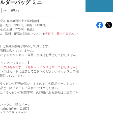
ョルダーバッグ ミニ
0円～
込18,700円以上で送料無料
道・九州：990円、沖縄：1430円、
域：770円（税込）
法、送料、配送の詳細については
特商法に基づく表記
をご
い。
祝日は発送業務をお休みしております。
の同梱は承っておりません。
合によるキャンセル・返品・交換はお受けしておりません。
ッピングにつきまして】
ピングは有料です。（無料ラッピングは承っておりません）
ピングはカートに追加してご購入ください。ボックスと巾着
用意しております。
にラッピング可否が異なりますので、各商品ページをよくご
商品と一緒にカートに入れてご注文ください。
ジに「ラッピング対応不可」の記載がある場合はご対応でき
グバッグのご購入ページ
kinarino.jp/item-111573
ックスのご購入ページ