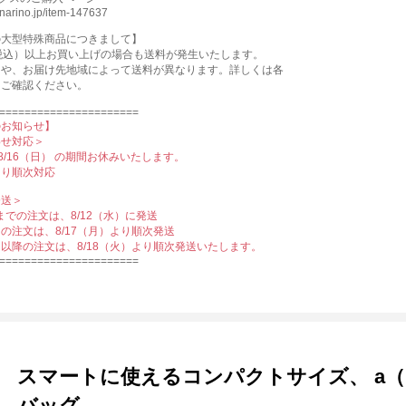
kinarino.jp/item-147637
の⼤型特殊商品につきまして】
円（税込）以上お買い上げの場合も送料が発⽣いたします。
さや、お届け先地域によって送料が異なります。詳しくは各
をご確認ください。
======================
のお知らせ】
わせ対応＞
〜8/16（日） の期間お休みいたします。
）より順次対応
発送＞
）までの注文は、8/12（水）に発送
月）の注文は、8/17（月）より順次発送
火）以降の注文は、8/18（火）より順次発送いたします。
======================
スマートに使えるコンパクトサイズ、 a
バッグ