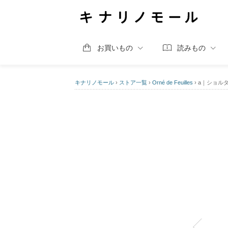
お買いもの
読みもの
キナリノモール
›
ストア一覧
›
Orné de Feuilles
›
a｜ショル