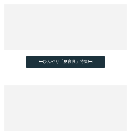
🛏ひんやり「夏寝具」特集🛏