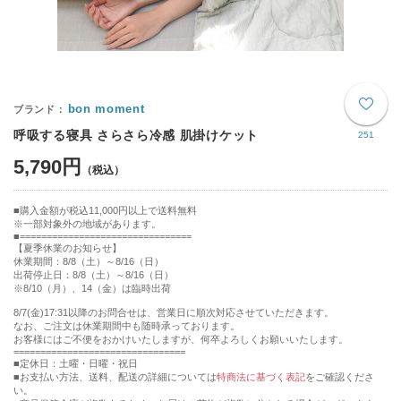
bon moment
呼吸する寝具 さらさら冷感 肌掛けケット
251
5,790円
購入金額が税込11,000円以上で送料無料
※一部対象外の地域があります。
================================
【夏季休業のお知らせ】
休業期間：8/8（土）～8/16（日）
出荷停止日：8/8（土）～8/16（日）
※8/10（月）、14（金）は臨時出荷
8/7(金)17:31以降のお問合せは、営業日に順次対応させていただきます。
なお、ご注文は休業期間中も随時承っております。
お客様にはご不便をおかけいたしますが、何卒よろしくお願いいたします。
================================
■定休日：土曜・日曜・祝日
■お支払い方法、送料、配送の詳細については
特商法に基づく表記
をご確認くださ
い。