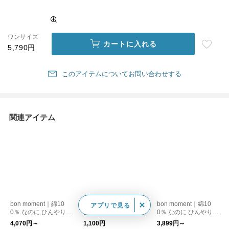
ワンサイズ
カートに入れる
5,790円
このアイテムについてお問い合わせする
関連アイテム
bon moment｜綿10
bon moment｜強冷感
bon moment｜綿10
アプリで見る
0％ なのに ひんやり
ひんやり 枕カバー 43
0％ なのに ひんやりケ
敷きパッド / ドライコ
×63cm 父の日
ット / ドライコットン
4,070円～
1,100円
3,899円～
ットンシリーズ 接触
シリーズ 接触冷感 掛