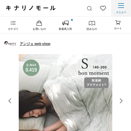
メニュー
カート
カテゴリ
お買いもの
新着再入荷
読みもの
アンジェ web shop