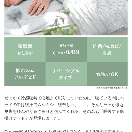
せっかく冷感寝具で心地よく眠りについたのに、寝ている間にベ
ッドの中は寝汗でムシムシ、寝苦しい、、、。そんな汗っかきな
夏夜をひんやり＆さらりと包んでくれる、その名も『呼吸する肌
掛けケット』が登場しました。
Q-max値0.419のひんやり機能だけでなく、約1.8倍の吸湿量をも