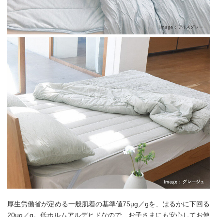
厚生労働省が定める一般肌着の基準値75µg／gを、はるかに下回る
20µg／g。低ホルムアルデヒドなので、お子さまにも安心してお使