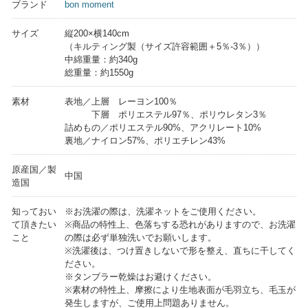
ブランド
bon moment
サイズ
縦200×横140cm
（キルティング製（サイズ許容範囲＋5％-3％））
中綿重量：約340g
総重量：約1550g
素材
表地／上層 レーヨン100％
下層 ポリエステル97％、ポリウレタン3％
詰めもの／ポリエステル90%、アクリレート10%
裏地／ナイロン57%、ポリエチレン43%
原産国／製
中国
造国
知っておい
※お洗濯の際は、洗濯ネットをご使用ください。
て頂きたい
※商品の特性上、色落ちする恐れがありますので、お洗濯
こと
の際は必ず単独洗いでお願いします。
※洗濯後は、つけ置きしないで形を整え、直ちに干してく
ださい。
※タンブラー乾燥はお避けください。
※素材の特性上、摩擦により生地表面が毛羽立ち、毛玉が
発生しますが、ご使用上問題ありません。