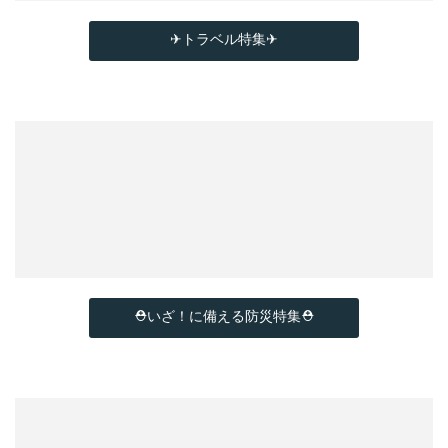
✈トラベル特集✈
⛑いざ！に備える防災特集⛑