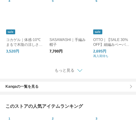
sale
sale
コカゲル｜体感-10℃
SASAWASHI｜手編み
OTTO｜【SALE 30%
まるで木陰の涼しさ /
帽子
OFF】細編みペーパー
ハット 帽子 【アンジ
バゲット ハット 帽子
3,520円
7,700円
2,695円
ェ別注】
299r502p
再入荷待ち
もっと見る
Kangaの一覧を見る
このストアの人気アイテムランキング