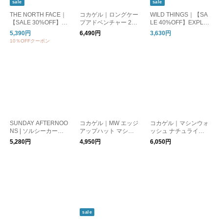
sale
sale
THE NORTH FACE｜
コカゲル｜ロングケー
WILD THINGS｜【SA
【SALE 30%OFF】HI
プアドベンチャー 2w
LE 40%OFF】EXPLO
KE Hat ハイクハット
ay ネックシェード付
RER HAT エクスプロ
5,390円
6,490円
3,630円
ストローハット ユニ
き ネックガード フェ
ーラーハット wtl2400
10％OFFクーポン
セックス 帽子 収納袋
イスカバー 日除け つ
9sl
付き NN02341
ば広 首まで隠れる cc2
s800
SUNDAY AFTERNOO
コカゲル｜MW エッジ
コカゲル｜マシンウォ
NS | ソルシーカーハ
アップハット マシン
ッシュ ナチュライク
ット ハット 麦わら帽
ウォッシュ エッジア
ダウン サマーハット
5,280円
4,950円
6,050円
子 UPF50+ 紫外線カ
ップハット cc2r803
つば広帽子 UVカット
ット s2c86496
洗濯機洗い 帽子 ハッ
ト 折り畳み cc2n809
sale