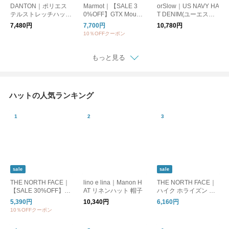
DANTON｜ポリエス
Marmot｜【SALE 3
orSlow｜US NAVY HA
テルストレッチハット
0%OFF】GTX Mounta
T DENIM(ユーエスネ
dt-h0047pes
in Safari Hat ゴアテッ
イビーハット/デニム)
7,480円
7,700円
10,780円
クス マウンテンサフ
03--001-81W
10％OFFクーポン
ァリハット 帽子 mtss
26uhg228
もっと見る
ハットの人気ランキング
sale
sale
THE NORTH FACE｜
lino e lina｜Manon H
THE NORTH FACE｜
【SALE 30%OFF】HI
AT リネンハット 帽子
ハイク ホライズン ハ
KE Hat ハイクハット
ット 帽子 HIKE Horizo
5,390円
10,340円
6,160円
ストローハット ユニ
n Hat nn02646
10％OFFクーポン
セックス 帽子 収納袋
付き NN02341