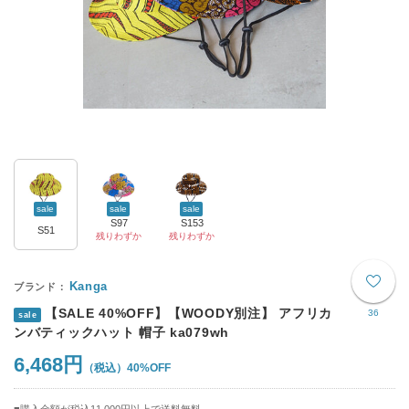
sale
sale
sale
S97
S153
S51
残りわずか
残りわずか
Kanga
【SALE 40%OFF】【WOODY別注】 アフリカ
36
sale
ンバティックハット 帽子 ka079wh
6,468円
40%OFF