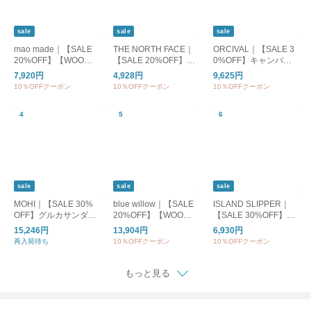
sale
sale
sale
mao made｜【SALE
THE NORTH FACE｜
ORCIVAL｜【SALE 3
20%OFF】【WOODY
【SALE 20%OFF】S/
0%OFF】キャンバス
別注カラー】クルーネ
S ES Big Logo Tee シ
トートバッグM or-h02
7,920円
4,928円
9,625円
ックカーディガン UV
ョートスリーブ ES ビ
84kwc
10％OFFクーポン
10％OFFクーポン
10％OFFクーポン
カット レディース ト
ッグロゴティー Tシャ
ップス カーディガン
ツ 半袖 カットソー ト
ボーダー 611113
ップス ntw32581
sale
sale
sale
MOHI｜【SALE 30%
blue willow｜【SALE
ISLAND SLIPPER｜
OFF】グルカサンダル
20%OFF】【WOODY
【SALE 30%OFF】C
レディース シューズ
別注カラー】リネンオ
LAS.EVATHONG トン
15,246円
13,904円
6,930円
靴 くつ レザー 革 スト
ールインワン レディ
グサンダル EVAPT20
再入荷待ち
10％OFFクーポン
10％OFFクーポン
ラップ 黒 ブラック 2-
ース サロペットパン
2
609-1-se
ツ リネン ワイド 黒 ブ
ラック ブラウン 茶色
もっと見る
ダークグレー 01fup14
238