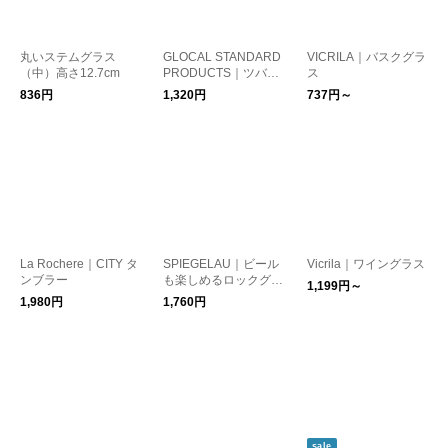
丸いステムグラス
GLOCAL STANDARD
VICRILA｜バスクグラ
（中）高さ12.7cm
PRODUCTS｜ツバメ
ス
スタッキングカップ
836円
1,320円
737円～
(シルバー)
La Rochere｜CITY タ
SPIEGELAU｜ビール
Vicrila｜ワイングラス
ンブラー
も楽しめるロックグラ
1,199円～
ス 300ml/ドイツ製
1,980円
1,760円
sale