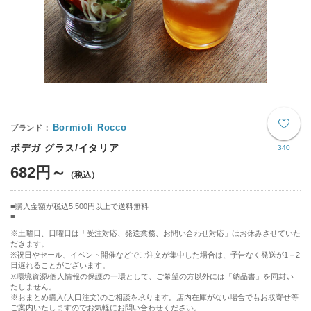
Bormioli Rocco
ボデガ グラス/イタリア
340
682円～
購入金額が税込5,500円以上で送料無料
※土曜日、日曜日は「受注対応、発送業務、お問い合わせ対応」はお休みさせていた
だきます。
※祝日やセール、イベント開催などでご注文が集中した場合は、予告なく発送が1－2
日遅れることがございます。
※環境資源/個人情報の保護の一環として、ご希望の方以外には「納品書」を同封い
たしません。
※おまとめ購入(大口注文)のご相談を承ります。店内在庫がない場合でもお取寄せ等
ご案内いたしますのでお気軽にお問い合わせください。