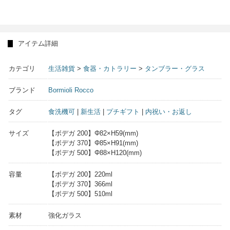
アイテム詳細
カテゴリ
生活雑貨
>
食器・カトラリー
>
タンブラー・グラス
ブランド
Bormioli Rocco
タグ
食洗機可
|
新生活
|
プチギフト
|
内祝い・お返し
サイズ
【ボデガ 200】Φ82×H59(mm)
【ボデガ 370】Φ85×H91(mm)
【ボデガ 500】Φ88×H120(mm)
容量
【ボデガ 200】220ml
【ボデガ 370】366ml
【ボデガ 500】510ml
素材
強化ガラス