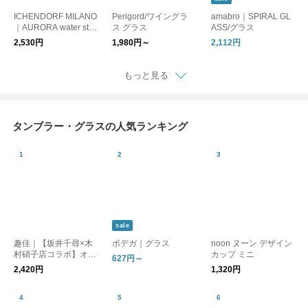
ICHENDORF MILANO
Perigord/ワイングラ
amabro｜SPIRAL GL
｜AURORA water ste
ス グラス
ASS/グラス
mmed glass オーロラ
2,530円
1,980円～
2,112円
ステムグラス/ワイン
グラス
もっと見る
タンブラー・グラスの人気ランキング
sale
趣佳｜【坂井千尋×木
ボデガ｜グラス
noon ヌーン デザイン
村硝子店コラボ】オリ
カップ ミニ
627円～
ジナルタンブラー 森
2,420円
1,320円
と犬 棚猫