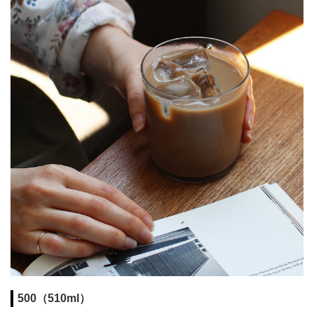
500（510ml）