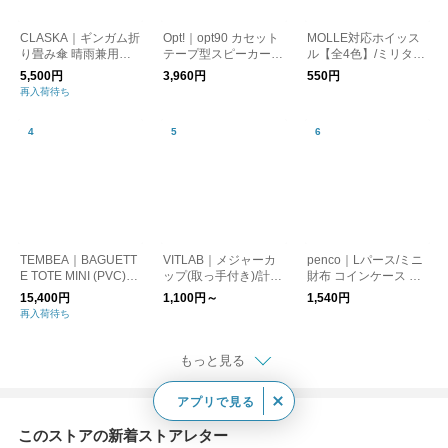
CLASKA｜ギンガム折
Opt!｜opt90 カセット
MOLLE対応ホイッス
り畳み傘 晴雨兼用
テープ型スピーカー/B
ル【全4色】/ミリタリ
（遮光）
luetooth
ー 笛 防災
5,500円
3,960円
550円
再入荷待ち
TEMBEA｜BAGUETT
VITLAB｜メジャーカ
penco｜Lパース/ミニ
E TOTE MINI (PVC)
ップ(取っ手付き)/計量
財布 コインケース カ
DOG-1/トートバッグ
カップ ドイツ製
ードケース
15,400円
1,100円～
1,540円
犬
再入荷待ち
もっと見る
アプリで見る
このストアの新着ストアレター