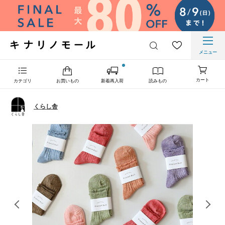
メニュー
カート
カテゴリ
お買いもの
新着再入荷
読みもの
くらし舎