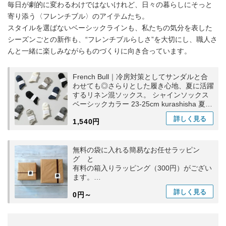
毎日が劇的に変わるわけではないけれど、日々の暮らしにそっと
寄り添う〈フレンチブル〉のアイテムたち。
スタイルを選ばないベーシックラインも、私たちの気分を表した
シーズンごとの新作も、“フレンチブルらしさ”を大切にし、職人さ
んと一緒に楽しみながらものづくりに向き合っています。
French Bull｜冷房対策としてサンダルと合
わせても◎さらりとした履き心地、夏に活躍
するリネン混ソックス。 シャインソックス
ベーシックカラー 23-25cm kurashisha 夏の
養生
詳しく
見る
1,540円
無料の袋に入れる簡易なお任せラッピン
グ と
有料の箱入りラッピング（300円）がござい
ます。
ラッピング希望
詳しく
見る
0円～