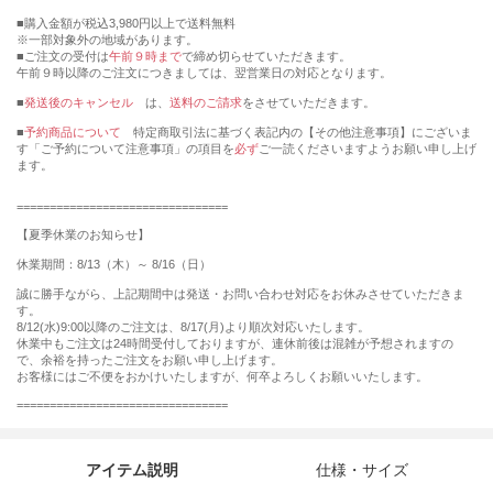
購入金額が税込3,980円以上で送料無料
※一部対象外の地域があります。
ご注文の受付は
午前９時まで
で締め切らせていただきます。
午前９時以降のご注文につきましては、翌営業日の対応となります。
■
発送後のキャンセル
は、
送料のご請求
をさせていただきます。
■
予約商品について
特定商取引法に基づく表記内の【その他注意事項】にございま
す「ご予約について注意事項」の項目を
必ず
ご一読くださいますようお願い申し上げ
ます。
================================
【夏季休業のお知らせ】
休業期間：8/13（木）～ 8/16（日）
誠に勝手ながら、上記期間中は発送・お問い合わせ対応をお休みさせていただきま
す。
8/12(水)9:00以降のご注文は、8/17(月)より順次対応いたします。
休業中もご注文は24時間受付しておりますが、連休前後は混雑が予想されますの
で、余裕を持ったご注文をお願い申し上げます。
お客様にはご不便をおかけいたしますが、何卒よろしくお願いいたします。
================================
アイテム説明
仕様・サイズ