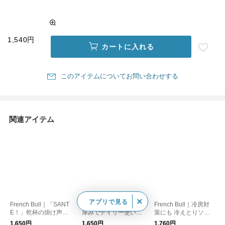
1,540円
カートに入れる
このアイテムについてお問い合わせする
関連アイテム
アプリで見る
French Bull｜「SANT
French Bull｜程よい
French Bull｜冷房対
E！」乾杯の掛け声を
厚みでデイリー使いし
策にも 冷えとりソッ
靴下に サンテソック
やすい！マッシュルー
クス hietori 1 シルク
1,650円
1,650円
1,760円