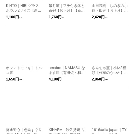
KINTO｜HIBI グラス
皐月窯｜フチ付き鉢と
山田茂樹｜しのぎの小
ボウル 2サイズ【新生
茶碗【お正月】【新生
鉢・飯碗【お正月】
活】【クリスマス】
活】【和食器】
【和食器】【プレゼン
1,100円～
1,760円～
2,420円～
【グラス】
ト】
ホンマトモユキ｜トル
amabro｜NAMASU な
さんちゃ窯｜小鉢3種
コ青
ます皿【有田焼・和食
類【作家のうつわ】
器】【お正月】【ギフ
【和食器】
1,650円～
4,180円
2,860円～
ト】
徳永遊心｜色絵すぐり
KIHARA｜波佐見焼 古
1616/arita japan｜TY