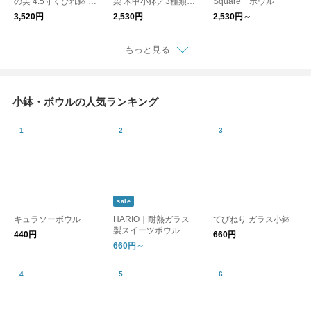
の実 4.5寸くびれ鉢 中
染 木甲小鉢／3種類
Square ボウル
鉢【和食器】【お正
【小鉢・和食器】【お
3,520円
2,530円
2,530円～
月】【新生活】
正月】【新生活】
もっと見る
小鉢・ボウルの人気ランキング
sale
キュラソーボウル
HARIO｜耐熱ガラス
てびねり ガラス小鉢
製スイーツボウル 単
440円
660円
品／4個セット
660円～