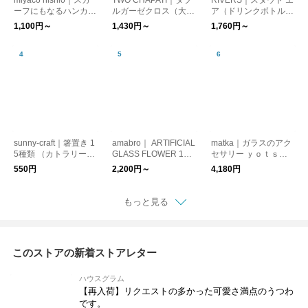
miyaco nishio｜スカ
TWO CHAPATI｜ダブ
RIVERS｜スタウト エ
ーフにもなるハンカチ
ルガーゼクロス（大判
ア（ドリンクボトル）
【日焼け対策】【はん
ハンカチ）【プレゼン
【ウォーターボトル・
1,100円～
1,430円～
1,760円～
かち】【プレゼント】
ト】【バレンタイン】
水筒】【登山・キャン
【新生活】
プ用品】
sunny-craft｜箸置き 1
amabro｜ ARTIFICIAL
matka｜ガラスのアク
5種類 （カトラリーレ
GLASS FLOWER 16
セサリー ｙｏｔｓｕ
スト）サニークラフト
種類【インテリア ガ
（ヨツ）【ピアス・イ
550円
2,200円～
4,180円
信楽焼 はしおき【リ
ラス製 オブジェ ガー
ヤリング】【プレゼン
ンゴ 洋ナシ】【新生
デニング 造花】
ト】【母の日】
活】【プレゼント】
もっと見る
このストアの新着ストアレター
ハウスグラム
【再入荷】リクエストの多かった可愛さ満点のうつわ
です。