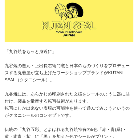
「九谷焼をもっと身近に」
九谷焼の窯元・上出長右衛門窯と日本のものづくりをプロデュー
スする丸若屋が立ち上げたワークショップブランドがKUTANI
SEAL（クタニシール）。
九谷焼には、あらかじめ印刷された文様をシールのように器に貼
付け、製品を量産する転写技術があります。
転写にしか出来ない表現の可能性を使って遊んでみようというの
がクタニシールのコンセプトです。
伝統の「九谷五彩」とよばれる九谷焼特有の5色「赤・青(緑)・
黄・紺青・紫」に「黒」を加えた色でシールがプリント。