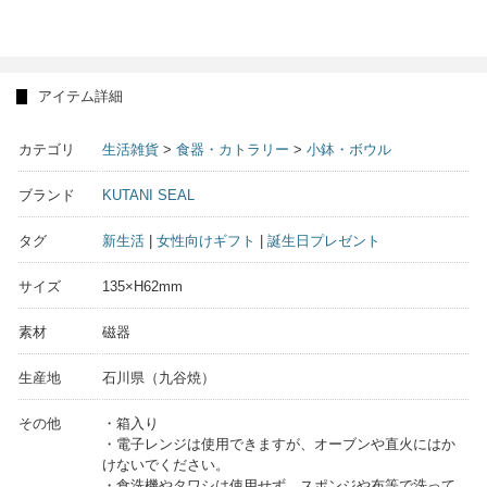
アイテム詳細
カテゴリ
生活雑貨
>
食器・カトラリー
>
小鉢・ボウル
ブランド
KUTANI SEAL
タグ
新生活
|
女性向けギフト
|
誕生日プレゼント
サイズ
135×H62mm
素材
磁器
生産地
石川県（九谷焼）
その他
・箱入り
・電子レンジは使用できますが、オーブンや直火にはか
けないでください。
・食洗機やタワシは使用せず、スポンジや布等で洗って