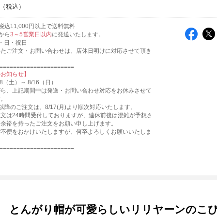
込11,000円以上で送料無料
から
3～5営業日以内
に発送いたします。
・日・祝日
いたご注文・お問い合わせは、店休日明けに対応させて頂き
======================
のお知らせ】
8（土）～ 8/16（日）
がら、上記期間中は発送・お問い合わせ対応をお休みさせて
す。
2:00以降のご注文は、8/17(月)より順次対応いたします。
文は24時間受付しておりますが、連休前後は混雑が予想さ
、余裕を持ったご注文をお願い申し上げます。
ご不便をおかけいたしますが、何卒よろしくお願いいたしま
======================
とんがり帽が可愛らしいリリヤーンのこ