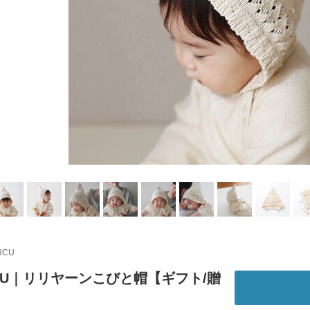
UCU
CU｜リリヤーンこびと帽【ギフト/贈