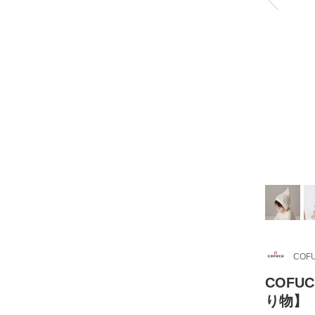
COF
COFU
り物】