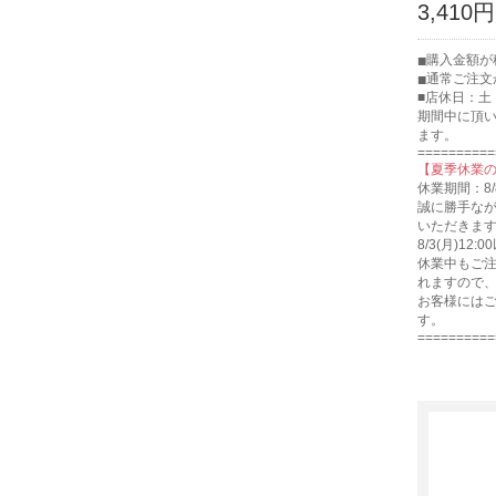
3,410円
購入金額が税
通常ご注文
■店休日：土
期間中に頂
ます。
==========
【夏季休業
休業期間：8/
誠に勝手な
いただきま
8/3(月)1
休業中もご注
れますので
お客様には
す。
==========