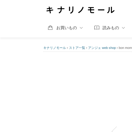
お買いもの
読みもの
キナリノモール
›
ストア一覧
›
アンジェ web shop
›
bon m