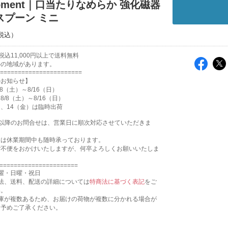
moment｜口当たりなめらか 強化磁器
スプーン ミニ
込11,000円以上で送料無料
外の地域があります。
=======================
のお知らせ】
8（土）～8/16（日）
/8（土）～8/16（日）
月）、14（金）は臨時出荷
17:31以降のお問合せは、営業日に順次対応させていただきま
文は休業期間中も随時承っております。
ご不便をおかけいたしますが、何卒よろしくお願いいたしま
======================
曜・日曜・祝日
法、送料、配送の詳細については
特商法に基づく表記
をご
い。
倉庫が複数あるため、お届けの荷物が複数に分かれる場合が
。予めご了承ください。