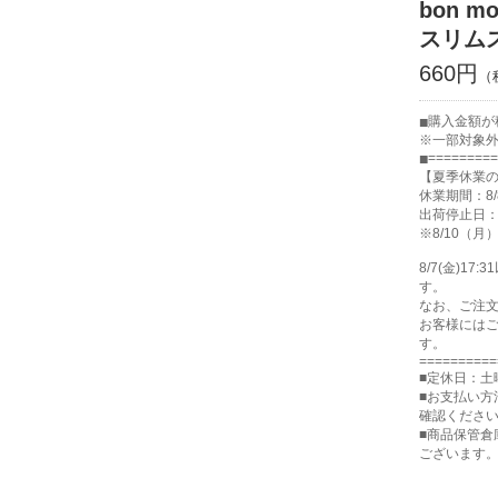
bon 
スリム
660円
購入金額が税
※一部対象
=========
【夏季休業
休業期間：8/
出荷停止日：8
※8/10（
8/7(金)
す。
なお、ご注
お客様には
す。
==========
■定休日：土
■お支払い方
確認くださ
■商品保管
ございます