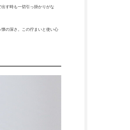
で出す時も一切引っ掛かりがな
う懐の深さ。この佇まいと使い心