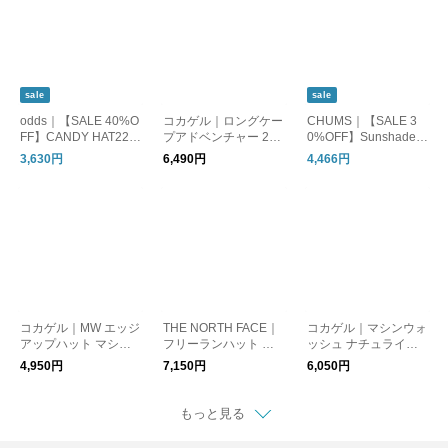
1-0409
sale
sale
odds｜【SALE 40%O
コカゲル｜ロングケー
CHUMS｜【SALE 3
FF】CANDY HAT22’
プアドベンチャー 2w
0%OFF】Sunshade H
キャンディーハット
ay ネックシェード付
at サンシェードハット
3,630円
6,490円
4,466円
レディース 帽子 ハッ
き ネックガード フェ
帽子 ハット ch05-147
ト 毛糸 アクリル 秋冬
イスカバー 日除け つ
1
ファッション雑貨 黒
ば広 首まで隠れる cc2
白 od223-0410
s800
コカゲル｜MW エッジ
THE NORTH FACE｜
コカゲル｜マシンウォ
アップハット マシン
フリーランハット 帽
ッシュ ナチュライク
ウォッシュ エッジア
子 ハット nn02571
ダウン サマーハット
4,950円
7,150円
6,050円
ップハット cc2r803
つば広帽子 UVカット
洗濯機洗い 帽子 ハッ
ト 折り畳み cc2n809
もっと見る