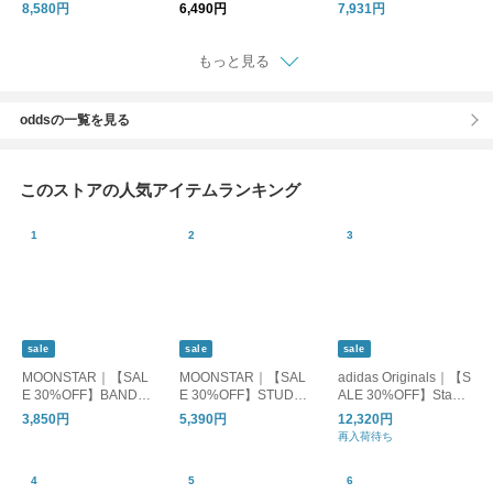
ail Hat” n-1606-same
ay ネックシェード付
度織綿麻 チューリッ
8,580円
6,490円
7,931円
1
き ネックガード フェ
プハット 帽子 00105o
イスカバー 日除け つ
ば広 首まで隠れる cc2
もっと見る
s800
oddsの一覧を見る
このストアの人気アイテムランキング
sale
sale
sale
MOONSTAR｜【SAL
MOONSTAR｜【SAL
adidas Originals｜【S
E 30%OFF】BANDBA
E 30%OFF】STUDEN
ALE 30%OFF】Stan
LLET バンドバレー バ
スチューデン 810s エ
Smith GORE-TEX ス
3,850円
5,390円
12,320円
レーシューズ フラッ
イトテンス スニーカ
タンスミス ゴアテッ
再入荷待ち
トシューズ bandballet
ー レディース メンズ
クス レディース シュ
et002
ーズ 靴 スニーカー ホ
ワイト jr3323