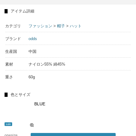
アイテム詳細
カテゴリ
ファッション
>
帽子
>
ハット
ブランド
odds
生産国
中国
素材
ナイロン55% 綿45%
重さ
60g
色とサイズ
BLUE
sale
onesize