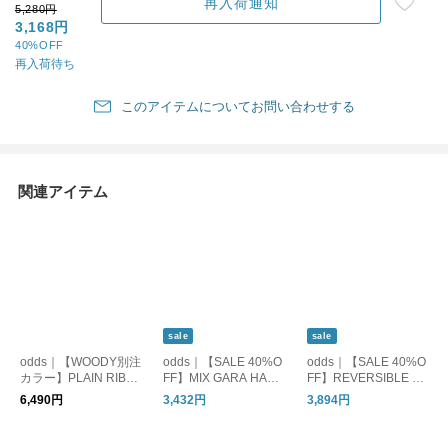
再入荷通知
5,280円
3,168円
40%OFF
再入荷待ち
このアイテムについてお問い合わせする
関連アイテム
sale
sale
odds｜【WOODY別注
odds｜【SALE 40%O
odds｜【SALE 40%O
カラー】PLAIN RIBB
FF】MIX GARA HAT
FF】REVERSIBLE HA
ON HAT 26' プレーン
麦わらハット 帽子 od
T リバーシブルハット
6,490円
3,432円
3,894円
リボンハット ペーパ
251-0421
バケットハット バケ
ーハット 紐付き 麦わ
ハ 無地 レオパード od
ら帽子 ツバあり od26
243-0403