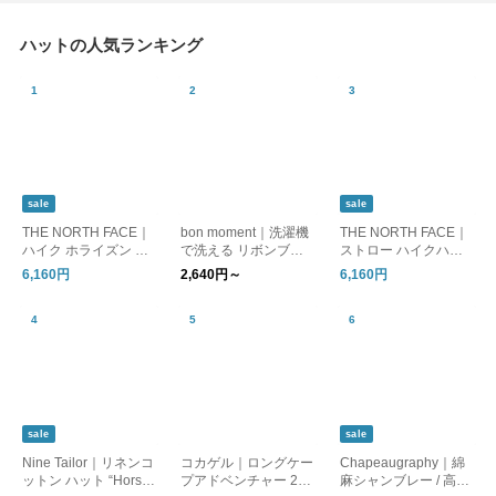
ハットの人気ランキング
sale
sale
THE NORTH FACE｜
bon moment｜洗濯機
THE NORTH FACE｜
ハイク ホライズン ハ
で洗える リボンブレ
ストロー ハイクハッ
ット 帽子 HIKE Horizo
ードハット紫外線9
ト “HIKE Hat” nn0234
6,160円
2,640円～
6,160円
n Hat nn02646
9％カット 帽子
1 帽子
sale
sale
Nine Tailor｜リネンコ
コカゲル｜ロングケー
Chapeaugraphy｜綿
ットン ハット “Horset
プアドベンチャー 2w
麻シャンブレー / 高密