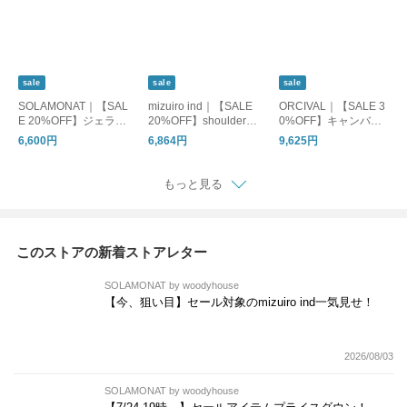
sale
sale
sale
SOLAMONAT｜【SAL
mizuiro ind｜【SALE
ORCIVAL｜【SALE 3
E 20%OFF】ジェラー
20%OFF】shoulder tu
0%OFF】キャンバス
ト天竺 コクーンプル
ck N/S P/O ショルダー
トートバッグM or-h02
6,600円
6,864円
9,625円
オーバー トップス Tシ
タックノースリーブプ
84kwc
ャツ カットソー SMA-
ルオーバー レディー
JT-COC
ス トップス カットソ
もっと見る
ー 2-210147
このストアの新着ストアレター
SOLAMONAT by woodyhouse
【今、狙い目】セール対象のmizuiro ind一気見せ！
2026/08/03
SOLAMONAT by woodyhouse