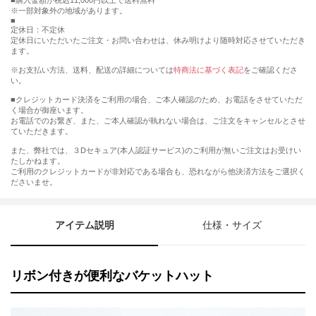
購入金額が税込11,000円以上で送料無料
※一部対象外の地域があります。
定休日：不定休
定休日にいただいたご注文・お問い合わせは、休み明けより随時対応させていただき
ます。
※お支払い方法、送料、配送の詳細については
特商法に基づく表記
をご確認くださ
い。
■クレジットカード決済をご利用の場合、ご本人確認のため、お電話をさせていただ
く場合が御座います。
お電話でのお繋ぎ、また、ご本人確認が執れない場合は、ご注文をキャンセルとさせ
ていただきます。
また、弊社では、３Dセキュア(本人認証サービス)のご利用が無いご注文はお受けい
たしかねます。
ご利用のクレジットカードが非対応である場合も、恐れながら他決済方法をご選択く
ださいませ。
アイテム説明
仕様・サイズ
リボン付きが便利なバケットハット