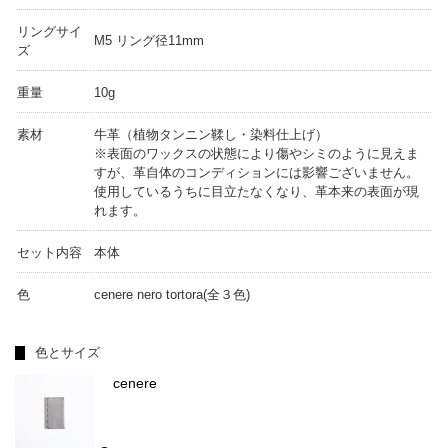
リングサイ
M5 リング径11mm
ズ
重量
10g
素材
牛革（植物タンニン鞣し・染料仕上げ）
※表面のワックスの状態により傷やシミのように見えま
すが、革自体のコンディションには影響ございません。
使用しているうちに目立たなくなり、革本来の表面が現
れます。
セット内容
本体
色
cenere nero tortora(全３色)
色とサイズ
cenere