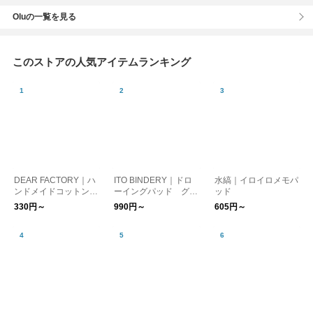
Oluの一覧を見る
このストアの人気アイテムランキング
DEAR FACTORY｜ハ
ITO BINDERY｜ドロ
水縞｜イロイロメモパ
ンドメイドコットンペ
ーイングパッド グレ
ッド
ーパー ラウンドカー
ー
330円～
990円～
605円～
ド