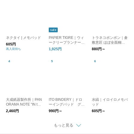
sale
ネクタイ | メモパッド
PAPIER TIGRE｜ウィ
トラネコボンボン｜倉
ークリープランナー
敷意匠 ほぼ全面糊ふ
605円
WEEKLY PLANNER 1
せん 4種類【文房具・
1,925円
880円～
再入荷待ち
週間 カレンダー スケ
付箋・メモ】【猫グッ
ジュール帳 メモ帳 文
ズ・犬グッズ】【母の
房具 雑貨 ptph-007 パ
日】
ピエティグル
大成紙器製作所｜PAN
ITO BINDERY｜ドロ
水縞｜イロイロメモパ
ORAMA NOTE "IN the
ーイングパッド グレ
ッド
Manner Of"
ー
2,460円
990円～
605円～
もっと見る