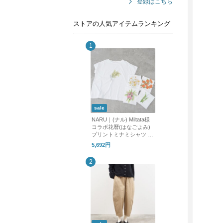
登録はこちら
ストアの人気アイテムランキング
sale
NARU｜(ナル) Miltata様
コラボ花暦(はなごよみ)
プリントミナミシャツ 66
3005 Tシャツ tシャツ プ
5,692円
リントT