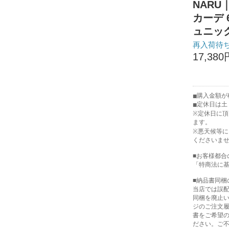
NARU
カーデ 
ュニッ
再入荷待
17,380
購入金額が税
定休日は土
※定休日に
ます。
※悪天候等
くださいま
■お客様都合
「特商法に
■納品書同梱
当店では誤
同梱を廃止
ジのご注文
書をご希望
ださい。ご