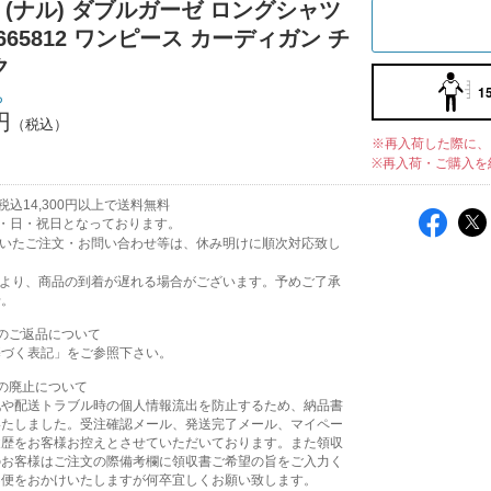
｜(ナル) ダブルガーゼ ロングシャツ
665812 ワンピース カーディガン チ
ク
1
ち
円
※再入荷した際に、
※再入荷・ご購入を
込14,300円以上で送料無料
・日・祝日となっております。
頂いたご注文・お問い合わせ等は、休み明けに順次対応致し
により、商品の到着が遅れる場合がございます。予めご了承
せ。
のご返品について
基づく表記」をご参照下さい。
の廃止について
配や配送トラブル時の個人情報流出を防止するため、納品書
いたしました。受注確認メール、発送完了メール、マイペー
履歴をお客様お控えとさせていただいております。また領収
のお客様はご注文の際備考欄に領収書ご希望の旨をご入力く
不便をおかけいたしますが何卒宜しくお願い致します。