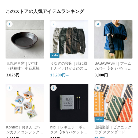
このストアの人気アイテムランキング
sale
鬼丸豊喜窯｜5寸鉢
うなぎの寝床｜現代風
SASAWASHI｜アーム
（鉄釉鉢）小石原焼
もんぺ／ひかえめスト
カバー【ゆうパケット
ライプ／別注／オリジ
対応】
3,025円
13,200円～
3,080円
ナル【送料無料】
sale
Kontex｜おさんぽハ
hibi｜レギュラーボッ
山陽製紙｜ピクニック
ンカチ／コンテックス
クス【ゆうパケット対
ラグ スタンダード
【ゆうパケット対応】
応】