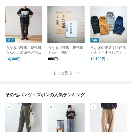
ナル【送料無料】
sale
sale
うなぎの寝床｜現代風
うなぎの寝床｜現代風
うなぎの寝床｜現代風
もんぺ／渋派手／別注
もんぺ 型紙
もんぺ／ずらしストラ
／オリジナル【送料無
イプ Gap Stripe（厚
14,300円
880円～
12,100円～
料】
地）【送料無料】
もっと見る
その他パンツ・ズボンの人気ランキング