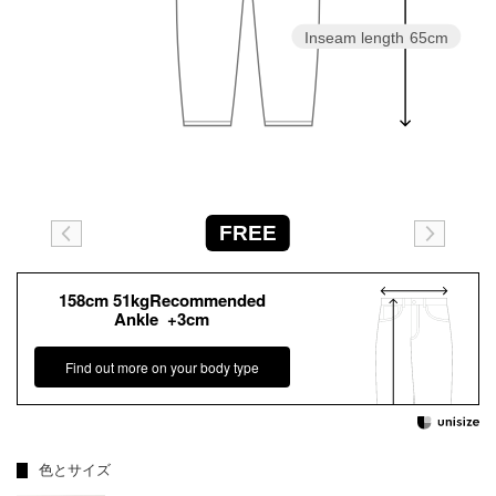
Inseam length
65cm
FREE
158cm 51kgRecommended
Ankle +3cm
Find out more on your body type
色とサイズ