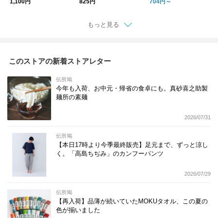
1,100円
825円
704円～
もっと見る
このストアの新着ストアレター
伝所鳩
今年も入荷、お中元・帰省の食卓にも。真砂喜之助製
麺所の素麺
2026/07/31
伝所鳩
【本日17時より今季最終販売】足元まで、ずっと涼し
く。「高島ちぢみ」のカンフーパンツ
2026/07/29
伝所鳩
【再入荷】品薄が続いていたMOKUタオル、この夏の
色が揃いました