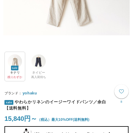
sale
キナリ
ネイビー
残りわずか
再入荷待ち
yohaku
やわらかリネンのイージーワイドパンツ／余白
8
sale
【送料無料】
15,840円～
最大10%OFF
(送料無料)