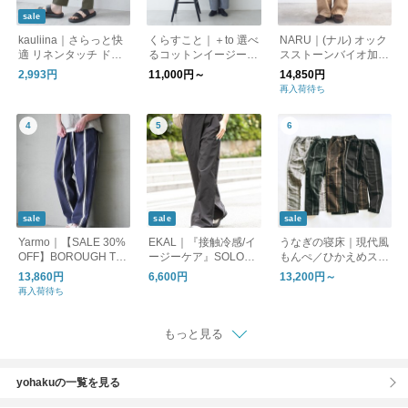
sale
kauliina｜さらっと快
くらすこと｜＋to 選べ
NARU｜(ナル) オック
適 リネンタッチ ドロ
るコットンイージーパ
スストーンバイオ加工
ストタックテーパード
ンツ
ノッポパンツ 673821
2,993円
11,000円～
14,850円
／ さらさらリネンタ
ノッポ オックス
再入荷待ち
ッチ
sale
sale
sale
Yarmo｜【SALE 30%
EKAL｜『接触冷感/イ
うなぎの寝床｜現代風
OFF】BOROUGH TR
ージーケア』SOLOTE
もんぺ／ひかえめスト
OUSERS Trade Tales
Xラップパンツ
ライプ／別注／オリジ
13,860円
6,600円
13,200円～
Stripe ボロウ トラウ
ナル【送料無料】
再入荷待ち
ザーズ ytu-26ss03tt
もっと見る
yohakuの一覧を見る