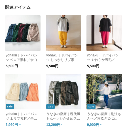
関連アイテム
yohaku｜ドバイパン
yohaku｜ドバイパン
yohaku｜ドバイパン
ツ ベロア素材／余白
ツ しっかりリブ素材
ツ やわらか裏毛／余
／余白
白
5,500円
5,500円
5,500円
sale
sale
sale
yohaku｜ドバイパン
うなぎの寝床｜現代風
うなぎの寝床｜別注も
ツ 太リブ素材／余白
もんぺ／ひかえめスト
んぺ／東炊き染 コー
【ゆうパケット対応】
ライプ／別注／オリジ
デュロイ【送料無料】
3,960円～
13,200円～
9,900円～