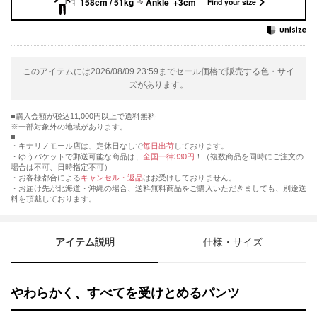
158cm / 51kg
Ankle +3cm
Find your size
このアイテムには2026/08/09 23:59までセール価格で販売する色・サイ
ズがあります。
購入金額が税込11,000円以上で送料無料
※一部対象外の地域があります。
・キナリノモール店は、定休日なしで
毎日出荷
しております。
・ゆうパケットで郵送可能な商品は、
全国一律330円
！（複数商品を同時にご注文の
場合は不可、日時指定不可）
・お客様都合による
キャンセル・返品
はお受けしておりません。
・お届け先が北海道・沖縄の場合、送料無料商品をご購入いただきましても、別途送
料を頂戴しております。
アイテム説明
仕様・サイズ
やわらかく、すべてを受けとめるパンツ