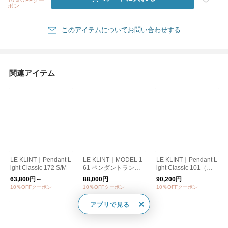
ポン
このアイテムについてお問い合わせする
関連アイテム
LE KLINT｜Pendant L
LE KLINT｜MODEL 1
LE KLINT｜Pendant L
ight Classic 172 S/M
61 ペンダントラン
ight Classic 101（ペ
プ 北欧/照明【お取
ンダントライト クラ
63,800円～
88,000円
90,200円
り寄せ】
シック101）L【大型
10％OFFクーポン
10％OFFクーポン
10％OFFクーポン
送料】
アプリで見る