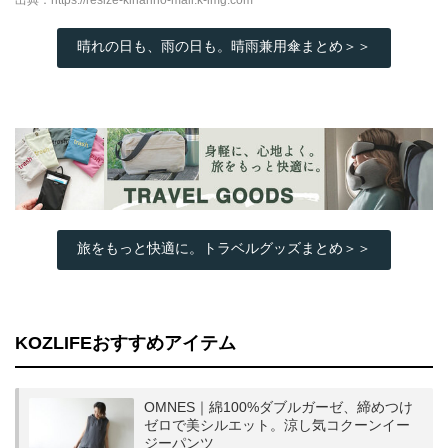
出典：
https://resize-kinarino-mall.k-img.com
晴れの日も、雨の日も。晴雨兼用傘まとめ＞＞
旅をもっと快適に。トラベルグッズまとめ＞＞
KOZLIFEおすすめアイテム
OMNES｜綿100%ダブルガーゼ、締めつけ
ゼロで美シルエット。涼し気コクーンイー
ジーパンツ