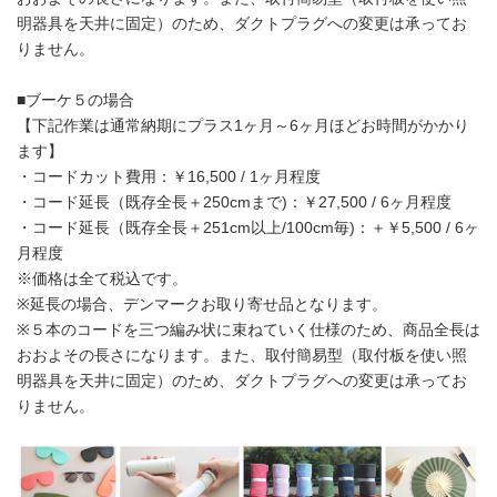
明器具を天井に固定）のため、ダクトプラグへの変更は承ってお
りません。
■ブーケ５の場合
【下記作業は通常納期にプラス1ヶ月～6ヶ月ほどお時間がかかり
ます】
・コードカット費用：￥16,500 / 1ヶ月程度
・コード延長（既存全長＋250cmまで)：￥27,500 / 6ヶ月程度
・コード延長（既存全長＋251cm以上/100cm毎)：＋￥5,500 / 6ヶ
月程度
※価格は全て税込です。
※延長の場合、デンマークお取り寄せ品となります。
※５本のコードを三つ編み状に束ねていく仕様のため、商品全長は
おおよその長さになります。また、取付簡易型（取付板を使い照
明器具を天井に固定）のため、ダクトプラグへの変更は承ってお
りません。