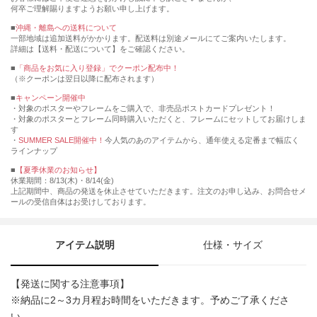
何卒ご理解賜りますようお願い申し上げます。
■
沖縄・離島への送料について
一部地域は追加送料がかかります。配送料は別途メールにてご案内いたします。
詳細は【送料・配送について】をご確認ください。
■
「商品をお気に入り登録」でクーポン配布中！
（※クーポンは翌日以降に配布されます）
■
キャンペーン開催中
・対象のポスターやフレームをご購入で、非売品ポストカードプレゼント！
・対象のポスターとフレーム同時購入いただくと、フレームにセットしてお届けしま
す
・
SUMMER SALE開催中！
今人気のあのアイテムから、通年使える定番まで幅広く
ラインナップ
■
【夏季休業のお知らせ】
休業期間：8/13(木)・8/14(金)
上記期間中、商品の発送を休止させていただきます。注文のお申し込み、お問合せメ
ールの受信自体はお受けしております。
アイテム説明
仕様・サイズ
【発送に関する注意事項】
※納品に2～3カ月程お時間をいただきます。予めご了承くださ
い。