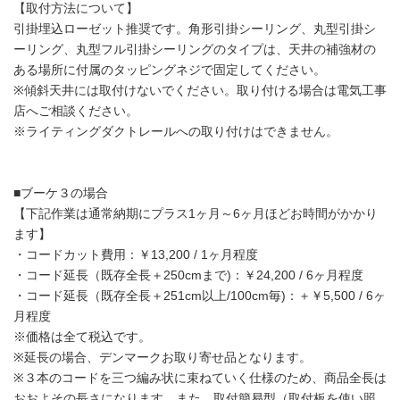
【取付方法について】
引掛埋込ローゼット推奨です。角形引掛シーリング、丸型引掛シ
ーリング、丸型フル引掛シーリングのタイプは、天井の補強材の
ある場所に付属のタッピングネジで固定してください。
※傾斜天井には取付けないでください。取り付ける場合は電気工事
店へご相談ください。
※ライティングダクトレールへの取り付けはできません。
■ブーケ３の場合
【下記作業は通常納期にプラス1ヶ月～6ヶ月ほどお時間がかかり
ます】
・コードカット費用：￥13,200 / 1ヶ月程度
・コード延長（既存全長＋250cmまで)：￥24,200 / 6ヶ月程度
・コード延長（既存全長＋251cm以上/100cm毎)：＋￥5,500 / 6ヶ
月程度
※価格は全て税込です。
※延長の場合、デンマークお取り寄せ品となります。
※３本のコードを三つ編み状に束ねていく仕様のため、商品全長は
おおよその長さになります。また、取付簡易型（取付板を使い照