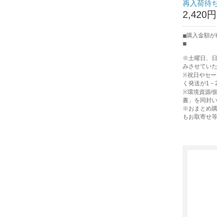
再入荷待
2,420円
購入金額が
※土曜日、
みさせてい
※祝日やセ
く発送が1－
※環境資源/
書」を同封
※おまとめ購
もお取寄せ