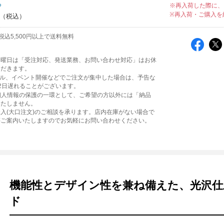
ち
※再入荷した際に、
※再入荷・ご購入を
税込5,500円以上で送料無料
日曜日は「受注対応、発送業務、お問い合わせ対応」はお休
ただきます。
ール、イベント開催などでご注文が集中した場合は、予告な
2日遅れることがございます。
個人情報の保護の一環として、ご希望の方以外には「納品
いたしません。
入(大口注文)のご相談を承ります。店内在庫がない場合で
等ご案内いたしますのでお気軽にお問い合わせください。
機能性とデザイン性を兼ね備えた、光沢仕
ド